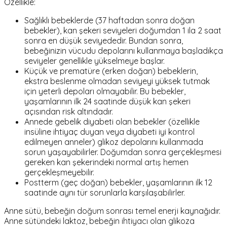
Özellikle:
Sağlıklı bebeklerde (37 haftadan sonra doğan
bebekler), kan şekeri seviyeleri doğumdan 1 ila 2 saat
sonra en düşük seviyededir. Bundan sonra,
bebeğinizin vücudu depolarını kullanmaya başladıkça
seviyeler genellikle yükselmeye başlar.
Küçük ve prematüre (erken doğan) bebeklerin,
ekstra beslenme olmadan seviyeyi yüksek tutmak
için yeterli depoları olmayabilir. Bu bebekler,
yaşamlarının ilk 24 saatinde düşük kan şekeri
açısından risk altındadır.
Annede gebelik diyabeti olan bebekler (özellikle
insüline ihtiyaç duyan veya diyabeti iyi kontrol
edilmeyen anneler) glikoz depolarını kullanmada
sorun yaşayabilirler. Doğumdan sonra gerçekleşmesi
gereken kan şekerindeki normal artış hemen
gerçekleşmeyebilir.
Postterm (geç doğan) bebekler, yaşamlarının ilk 12
saatinde aynı tür sorunlarla karşılaşabilirler.
Anne sütü, bebeğin doğum sonrası temel enerji kaynağıdır.
Anne sütündeki laktoz, bebeğin ihtiyacı olan glikoza