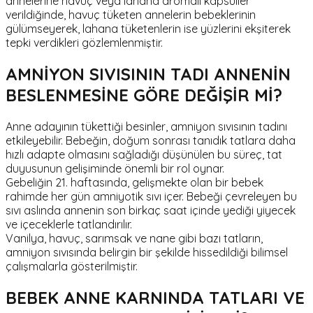
annelerine havuç veya lahana aromalı kapsüller
verildiğinde, havuç tüketen annelerin bebeklerinin
gülümseyerek, lahana tüketenlerin ise yüzlerini ekşiterek
tepki verdikleri gözlemlenmiştir.
AMNİYON SIVISININ TADI ANNENİN
BESLENMESİNE GÖRE DEĞİŞİR Mİ?
Anne adayının tükettiği besinler, amniyon sıvısının tadını
etkileyebilir. Bebeğin, doğum sonrası tanıdık tatlara daha
hızlı adapte olmasını sağladığı düşünülen bu süreç, tat
duyusunun gelişiminde önemli bir rol oynar.
Gebeliğin 21. haftasında, gelişmekte olan bir bebek
rahimde her gün amniyotik sıvı içer. Bebeği çevreleyen bu
sıvı aslında annenin son birkaç saat içinde yediği yiyecek
ve içeceklerle tatlandırılır.
Vanilya, havuç, sarımsak ve nane gibi bazı tatların,
amniyon sıvısında belirgin bir şekilde hissedildiği bilimsel
çalışmalarla gösterilmiştir.
BEBEK ANNE KARNINDA TATLARI VE