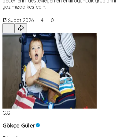
becerilerini destekleyen en etkili oyuncak gruplarını
yazımızda keşfedin.
13 Şubat 2026
4
0
G,G
Gökçe Güler