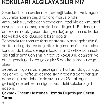
KOKULARI ALGILAYABİLİR Mİ?
Gebe kadınların beslenmesi, bebeği koku, tat ve kimyasal
duyumları içeren çeşitli tatlara maruz bırakır.
Amniyotik sıvı, bebeklerin çevrelerini, özellikle de kimyasal
çevrelerini algılamaya başladıkları ilk yerdir. Bu deneyim,
anne karnındaki yaşamdan yenidoğan yaşamına kadar
tat ve koku gibi duyusal bilgiler sağlar.
Bebekteki tat tomurcukları anatomik olarak gebeliğin 8.
haftasında gelişir ve böylelikle doğumdan önce tat alma
konusunda bolca deneyim kazanırlar. Özellikle sarımsak
gibi tatlar amniyon sıvısının tat ve kokusunu değiştirir ve
anne yemek yedikten yaklaşık 45 dakika sonra zirveye
ulaşır.
Bebek amniyon sıvısını gebeliğin 12. haftasında yutmaya
başlar ve 16. haftaya gelince sıvının tadına göre her gün
daha az ya da daha fazla sıvı alır ve 28. haftaya
gelindiğinde bebek amniyon sıvısındaki kokuları ayırt
edebilir.
Çakmak Erdem Hastanesi
Uzman Diyetisyen Ceren
Turan
B