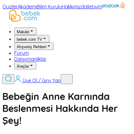
Quizler
Akademi
Bilim Kurulu
Hakkımızda
İletişim
Makale
bebek.com TV
Alışveriş Rehberi
Forum
Danışmanlıklar
Araçlar
Üye Ol / Giriş Yap
Bebeğin Anne Karnında
Beslenmesi Hakkında Her
Şey!