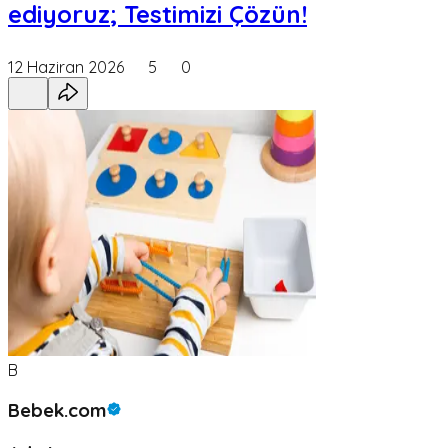
ediyoruz; Testimizi Çözün!
12 Haziran 2026
5
0
B
Bebek.com