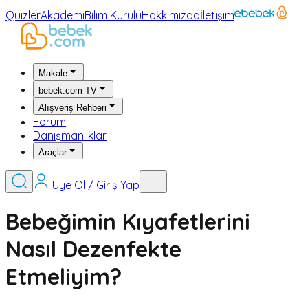
Quizler
Akademi
Bilim Kurulu
Hakkımızda
İletişim
Makale
bebek.com TV
Alışveriş Rehberi
Forum
Danışmanlıklar
Araçlar
Üye Ol / Giriş Yap
Bebeğimin Kıyafetlerini
Nasıl Dezenfekte
Etmeliyim?