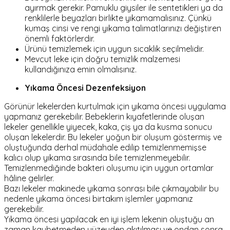
ayırmak gerekir. Pamuklu giysiler ile sentetikleri ya da
renklilerle beyazları birlikte yıkamamalısınız. Çünkü
kumaş cinsi ve rengi yıkama talimatlarınızı değiştiren
önemli faktörlerdir.
Ürünü temizlemek için uygun sıcaklık seçilmelidir.
Mevcut leke için doğru temizlik malzemesi
kullandığınıza emin olmalısınız.
Yıkama Öncesi Dezenfeksiyon
Görünür lekelerden kurtulmak için yıkama öncesi uygulama
yapmanız gerekebilir. Bebeklerin kıyafetlerinde oluşan
lekeler genellikle yiyecek, kaka, çiş ya da kusma sonucu
oluşan lekelerdir. Bu lekeler yoğun bir oluşum göstermiş ve
oluştuğunda derhal müdahale edilip temizlenmemişse
kalıcı olup yıkama sırasında bile temizlenmeyebilir.
Temizlenmediğinde bakteri oluşumu için uygun ortamlar
hâline gelirler.
Bazı lekeler makinede yıkama sonrası bile çıkmayabilir bu
nedenle yıkama öncesi birtakım işlemler yapmanız
gerekebilir.
Yıkama öncesi yapılacak en iyi işlem lekenin oluştuğu an
zaman kaybetmeden yüzeyden akıtılması ve ondan sonra