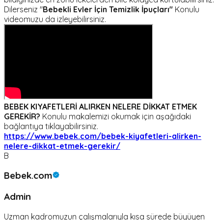
Dilerseniz "
Bebekli Evler İçin Temizlik İpuçları"
Konulu
videomuzu da izleyebilirsiniz.
BEBEK KIYAFETLERİ ALIRKEN NELERE DİKKAT ETMEK
GEREKİR?
Konulu makalemizi okumak için aşağıdaki
bağlantıya tıklayabilirsiniz.
https://www.bebek.com/bebek-kiyafetleri-alirken-
nelere-dikkat-etmek-gerekir/
B
Bebek.com
Admin
Uzman kadromuzun çalışmalarıyla kısa sürede büyüyen