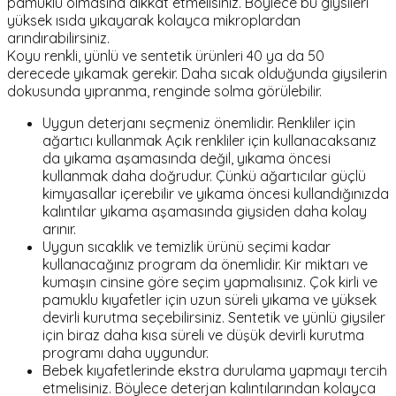
pamuklu olmasına dikkat etmelisiniz. Böylece bu giysileri
yüksek ısıda yıkayarak kolayca mikroplardan
arındırabilirsiniz.
Koyu renkli, yünlü ve sentetik ürünleri 40 ya da 50
derecede yıkamak gerekir. Daha sıcak olduğunda giysilerin
dokusunda yıpranma, renginde solma görülebilir.
Uygun deterjanı seçmeniz önemlidir. Renkliler için
ağartıcı kullanmak Açık renkliler için kullanacaksanız
da yıkama aşamasında değil, yıkama öncesi
kullanmak daha doğrudur. Çünkü ağartıcılar güçlü
kimyasallar içerebilir ve yıkama öncesi kullandığınızda
kalıntılar yıkama aşamasında giysiden daha kolay
arınır.
Uygun sıcaklık ve temizlik ürünü seçimi kadar
kullanacağınız program da önemlidir. Kir miktarı ve
kumaşın cinsine göre seçim yapmalısınız. Çok kirli ve
pamuklu kıyafetler için uzun süreli yıkama ve yüksek
devirli kurutma seçebilirsiniz. Sentetik ve yünlü giysiler
için biraz daha kısa süreli ve düşük devirli kurutma
programı daha uygundur.
Bebek kıyafetlerinde ekstra durulama yapmayı tercih
etmelisiniz. Böylece deterjan kalıntılarından kolayca