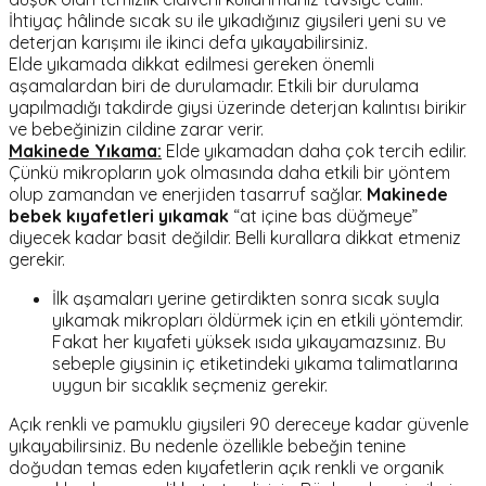
İhtiyaç hâlinde sıcak su ile yıkadığınız giysileri yeni su ve
deterjan karışımı ile ikinci defa yıkayabilirsiniz.
Elde yıkamada dikkat edilmesi gereken önemli
aşamalardan biri de durulamadır. Etkili bir durulama
yapılmadığı takdirde giysi üzerinde deterjan kalıntısı birikir
ve bebeğinizin cildine zarar verir.
Makinede Yıkama:
Elde yıkamadan daha çok tercih edilir.
Çünkü mikropların yok olmasında daha etkili bir yöntem
olup zamandan ve enerjiden tasarruf sağlar.
Makinede
bebek kıyafetleri yıkamak
“at içine bas düğmeye”
diyecek kadar basit değildir. Belli kurallara dikkat etmeniz
gerekir.
İlk aşamaları yerine getirdikten sonra sıcak suyla
yıkamak mikropları öldürmek için en etkili yöntemdir.
Fakat her kıyafeti yüksek ısıda yıkayamazsınız. Bu
sebeple giysinin iç etiketindeki yıkama talimatlarına
uygun bir sıcaklık seçmeniz gerekir.
Açık renkli ve pamuklu giysileri 90 dereceye kadar güvenle
yıkayabilirsiniz. Bu nedenle özellikle bebeğin tenine
doğudan temas eden kıyafetlerin açık renkli ve organik