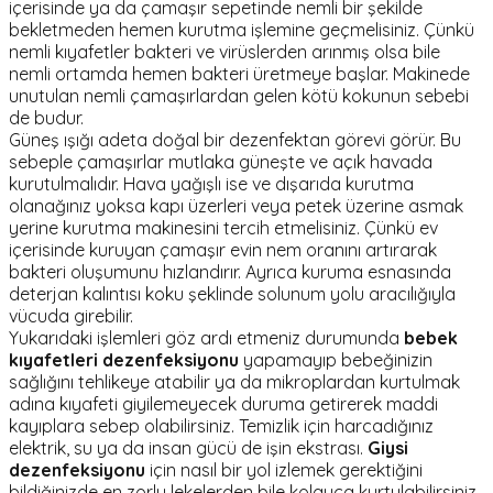
içerisinde ya da çamaşır sepetinde nemli bir şekilde
bekletmeden hemen kurutma işlemine geçmelisiniz. Çünkü
nemli kıyafetler bakteri ve virüslerden arınmış olsa bile
nemli ortamda hemen bakteri üretmeye başlar. Makinede
unutulan nemli çamaşırlardan gelen kötü kokunun sebebi
de budur.
Güneş ışığı adeta doğal bir dezenfektan görevi görür. Bu
sebeple çamaşırlar mutlaka güneşte ve açık havada
kurutulmalıdır. Hava yağışlı ise ve dışarıda kurutma
olanağınız yoksa kapı üzerleri veya petek üzerine asmak
yerine kurutma makinesini tercih etmelisiniz. Çünkü ev
içerisinde kuruyan çamaşır evin nem oranını artırarak
bakteri oluşumunu hızlandırır. Ayrıca kuruma esnasında
deterjan kalıntısı koku şeklinde solunum yolu aracılığıyla
vücuda girebilir.
Yukarıdaki işlemleri göz ardı etmeniz durumunda
bebek
kıyafetleri dezenfeksiyonu
yapamayıp bebeğinizin
sağlığını tehlikeye atabilir ya da mikroplardan kurtulmak
adına kıyafeti giyilemeyecek duruma getirerek maddi
kayıplara sebep olabilirsiniz. Temizlik için harcadığınız
elektrik, su ya da insan gücü de işin ekstrası.
Giysi
dezenfeksiyonu
için nasıl bir yol izlemek gerektiğini
bildiğinizde en zorlu lekelerden bile kolayca kurtulabilirsiniz.