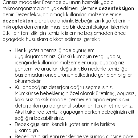
Cansız maddeler üzerinde bulunan hastalık yapıcı
mikroorganizmaların yok edilmesi işlemine
dezenfeksiyon
denir. Dezenfeksiyon amaçlı kullanılan malzemeler ise
dezenfektan
olarak adlandırılır. Bebeğinizin kıyafetlerinin
mikroplardan arındırılması da bir dezenfeksiyon işlemidir.
Etkili bir temizlik için temizlik işlemine başlamadan önce
aşağıdaki hususlara dikkat edilmesi gerekir.
Her kıyafetin temizliğinde aynı işlemi
uygulayamazsınız. Çünkü kumaşın rengi, yapısı,
içeriğinde kullanılan malzemeler uygulayacağınız
yöntemi ve araçları değiştirir. Bu nedenle temizliğe
başlamadan önce ürünün etiketinde yer alan bilgiler
okunmalıdır.
Kullanacağınız deterjanı doğru seçmelisiniz.
Mümkünse bebekler için özel olarak üretilmiş, boyasız,
kokusuz, toksik madde içermeyen hipoalerjenik sıvı
deterjanları ya da granül sabunları tercih etmelisiniz.
Aksi takdirde temizlik yapayım derken bebeğinizin cilt
sağlığını bozabilirsiniz.
Bebek giysilerini kendi kıyafetleriniz ile birlikte
yıkamayın.
Bebeğinizin kirlilerini renklerine ve kumaş cinsine göre