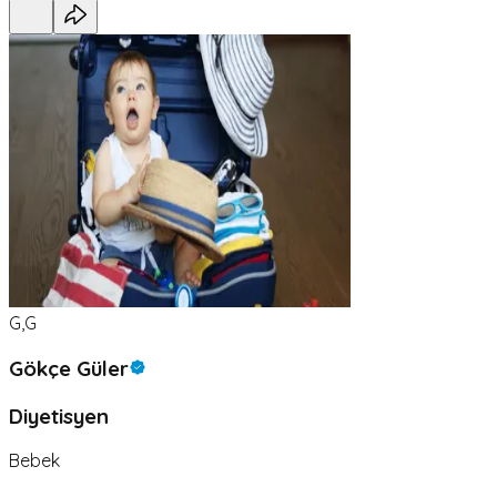
G,G
Gökçe Güler
Diyetisyen
Bebek