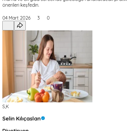
önerileri keşfedin.
04 Mart 2026
3
0
S,K
Selin Kılıçaslan
Diyetisyen