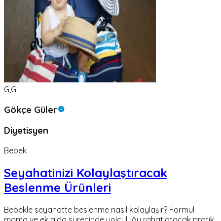
G,G
Gökçe Güler
Diyetisyen
Bebek
Seyahatinizi Kolaylaştıracak
Beslenme Ürünleri
Bebekle seyahatte beslenme nasıl kolaylaşır? Formül
mama ve ek gıda sürecinde yolculuğu rahatlatacak pratik