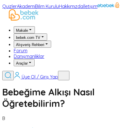
Quizler
Akademi
Bilim Kurulu
Hakkımızda
İletişim
Makale
bebek.com TV
Alışveriş Rehberi
Forum
Danışmanlıklar
Araçlar
Üye Ol / Giriş Yap
Bebeğime Alkışı Nasıl
Öğretebilirim?
B