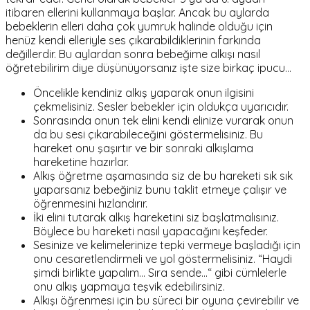
itibaren ellerini kullanmaya başlar. Ancak bu aylarda
bebeklerin elleri daha çok yumruk halinde olduğu için
henüz kendi elleriyle ses çıkarabildiklerinin farkında
değillerdir. Bu aylardan sonra bebeğime alkışı nasıl
öğretebilirim diye düşünüyorsanız işte size birkaç ipucu…
Öncelikle kendiniz alkış yaparak onun ilgisini
çekmelisiniz. Sesler bebekler için oldukça uyarıcıdır.
Sonrasında onun tek elini kendi elinize vurarak onun
da bu sesi çıkarabileceğini göstermelisiniz. Bu
hareket onu şaşırtır ve bir sonraki alkışlama
hareketine hazırlar.
Alkış öğretme aşamasında siz de bu hareketi sık sık
yaparsanız bebeğiniz bunu taklit etmeye çalışır ve
öğrenmesini hızlandırır.
İki elini tutarak alkış hareketini siz başlatmalısınız.
Böylece bu hareketi nasıl yapacağını keşfeder.
Sesinize ve kelimelerinize tepki vermeye başladığı için
onu cesaretlendirmeli ve yol göstermelisiniz. “Haydi
şimdi birlikte yapalım... Sıra sende...“ gibi cümlelerle
onu alkış yapmaya teşvik edebilirsiniz.
Alkışı öğrenmesi için bu süreci bir oyuna çevirebilir ve