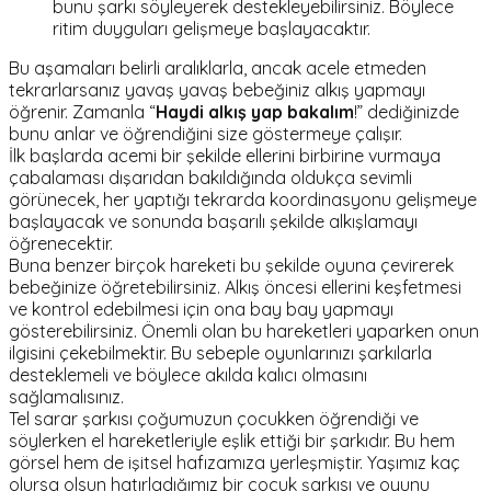
bunu şarkı söyleyerek destekleyebilirsiniz. Böylece
ritim duyguları gelişmeye başlayacaktır.
Bu aşamaları belirli aralıklarla, ancak acele etmeden
tekrarlarsanız yavaş yavaş bebeğiniz alkış yapmayı
öğrenir. Zamanla
“
Haydi alkış yap bakalım
!”
dediğinizde
bunu anlar ve öğrendiğini size göstermeye çalışır.
İlk başlarda acemi bir şekilde ellerini birbirine vurmaya
çabalaması dışarıdan bakıldığında oldukça sevimli
görünecek, her yaptığı tekrarda koordinasyonu gelişmeye
başlayacak ve sonunda başarılı şekilde alkışlamayı
öğrenecektir.
Buna benzer birçok hareketi bu şekilde oyuna çevirerek
bebeğinize öğretebilirsiniz. Alkış öncesi ellerini keşfetmesi
ve kontrol edebilmesi için ona bay bay yapmayı
gösterebilirsiniz. Önemli olan bu hareketleri yaparken onun
ilgisini çekebilmektir. Bu sebeple oyunlarınızı şarkılarla
desteklemeli ve böylece akılda kalıcı olmasını
sağlamalısınız.
Tel sarar şarkısı çoğumuzun çocukken öğrendiği ve
söylerken el hareketleriyle eşlik ettiği bir şarkıdır. Bu hem
görsel hem de işitsel hafızamıza yerleşmiştir. Yaşımız kaç
olursa olsun hatırladığımız bir çocuk şarkısı ve oyunu