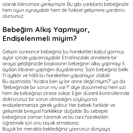
olarak bilincimize yerleşmiştir. Bu gibi şarkılarla bebeğinizle
hem oyun oynayabilir hem de fiziksel gelişimine yardımcı
olursunuz.
Bebeğim Alkış Yapmıyor,
Endişelenmeli miyim?
Gelişim süresince bebeğiniz bu hareketleri kabul görmüş
aylar içinde yapamayabilir. Etrafınızdaki annelerle bir
araya geldiğinizde başkasının bebeğinin alkış yapmayı 5.
aydan itibaren yaptığını duyabilirsiniz. Sizin bebeğiniz belki
11 aylıktır ve hâlâ bu hareketleri yapamıyor olabilir.
Bu aşamada
“Acaba ben iyi bir anne değil miyim?”
ya da
“
Bebeğimde bir sorun mu var?”
diye düşünmeniz hem sizi
hem de bebeğinizi strese sokar. Eğer düzenli kontrollerinde
doktorunuz bir sorun olmadığını söylüyorsa
endişelenmenize gerek yoktur. Her bebek farklıdır ve
gelişimde bireysel farklılıklar doğaldır. Bu sebeple
bebeğinize zaman tanımalı ve bu tarz hareketleri
öğretmek için onu teşvik etmelisiniz.
Büyük bir merakla beklediğiniz yavrunuz dünyaya