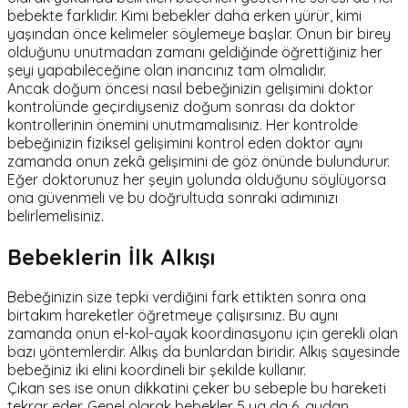
bebekte farklıdır. Kimi bebekler daha erken yürür, kimi
yaşından önce kelimeler söylemeye başlar. Onun bir birey
olduğunu unutmadan zamanı geldiğinde öğrettiğiniz her
şeyi yapabileceğine olan inancınız tam olmalıdır.
Ancak doğum öncesi nasıl bebeğinizin gelişimini doktor
kontrolünde geçirdiyseniz doğum sonrası da doktor
kontrollerinin önemini unutmamalısınız. Her kontrolde
bebeğinizin fiziksel gelişimini kontrol eden doktor aynı
zamanda onun zekâ gelişimini de göz önünde bulundurur.
Eğer doktorunuz her şeyin yolunda olduğunu söylüyorsa
ona güvenmeli ve bu doğrultuda sonraki adımınızı
belirlemelisiniz.
Bebeklerin İlk Alkışı
Bebeğinizin size tepki verdiğini fark ettikten sonra ona
birtakım hareketler öğretmeye çalışırsınız. Bu aynı
zamanda onun el-kol-ayak koordinasyonu için gerekli olan
bazı yöntemlerdir. Alkış da bunlardan biridir. Alkış sayesinde
bebeğiniz iki elini koordineli bir şekilde kullanır.
Çıkan ses ise onun dikkatini çeker bu sebeple bu hareketi
tekrar eder. Genel olarak bebekler 5 ya da 6. aydan