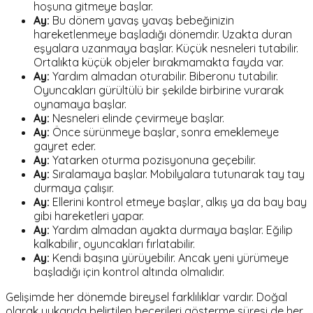
hoşuna gitmeye başlar.
Ay:
Bu dönem yavaş yavaş bebeğinizin
hareketlenmeye başladığı dönemdir. Uzakta duran
eşyalara uzanmaya başlar. Küçük nesneleri tutabilir.
Ortalıkta küçük objeler bırakmamakta fayda var.
Ay:
Yardım almadan oturabilir. Biberonu tutabilir.
Oyuncakları gürültülü bir şekilde birbirine vurarak
oynamaya başlar.
Ay:
Nesneleri elinde çevirmeye başlar.
Ay:
Önce sürünmeye başlar, sonra emeklemeye
gayret eder.
Ay:
Yatarken oturma pozisyonuna geçebilir.
Ay:
Sıralamaya başlar. Mobilyalara tutunarak tay tay
durmaya çalışır.
Ay:
Ellerini kontrol etmeye başlar, alkış ya da bay bay
gibi hareketleri yapar.
Ay:
Yardım almadan ayakta durmaya başlar. Eğilip
kalkabilir, oyuncakları fırlatabilir.
Ay:
Kendi başına yürüyebilir. Ancak yeni yürümeye
başladığı için kontrol altında olmalıdır.
Gelişimde her dönemde bireysel farklılıklar vardır. Doğal
olarak yukarıda belirtilen becerileri gösterme süresi de her