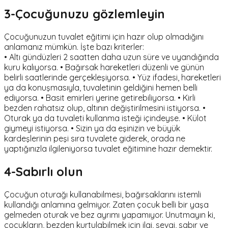
3-Çocuğunuzu gözlemleyin
Çocuğunuzun tuvalet eğitimi için hazır olup olmadığını
anlamanız mümkün. İşte bazı kriterler:
• Altı gündüzleri 2 saatten daha uzun süre ve uyandığında
kuru kalıyorsa. • Bağırsak hareketleri düzenli ve günün
belirli saatlerinde gerçekleşiyorsa. • Yüz ifadesi, hareketleri
ya da konuşmasıyla, tuvaletinin geldiğini hemen belli
ediyorsa. • Basit emirleri yerine getirebiliyorsa. • Kirli
bezden rahatsız olup, altının değiştirilmesini istiyorsa. •
Oturak ya da tuvaleti kullanma isteği içindeyse. • Külot
giymeyi istiyorsa. • Sizin ya da eşinizin ve büyük
kardeşlerinin peşi sıra tuvalete giderek, orada ne
yaptığınızla ilgileniyorsa tuvalet eğitimine hazır demektir.
4-Sabırlı olun
Çocuğun oturağı kullanabilmesi, bağırsaklarını istemli
kullandığı anlamına gelmiyor. Zaten çocuk belli bir yaşa
gelmeden oturak ve bez ayrımı yapamıyor. Unutmayın ki,
çocukların, bezden kurtulabilmek için ilgi, sevgi, sabır ve