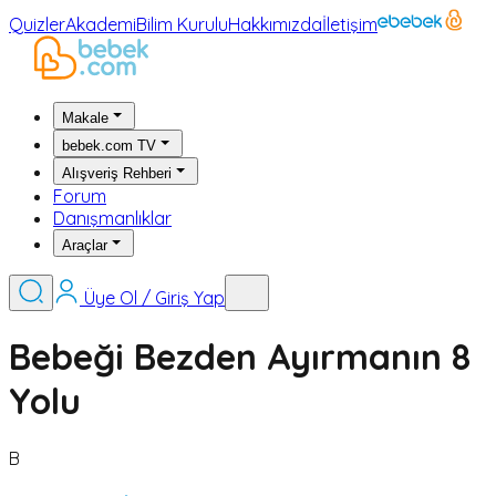
Quizler
Akademi
Bilim Kurulu
Hakkımızda
İletişim
Makale
bebek.com TV
Alışveriş Rehberi
Forum
Danışmanlıklar
Araçlar
Üye Ol / Giriş Yap
Bebeği Bezden Ayırmanın 8
Yolu
B