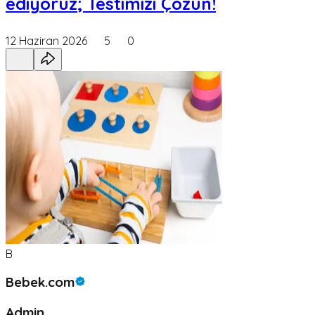
ediyoruz; Testimizi Çözün!
12 Haziran 2026
5
0
B
Bebek.com
Admin