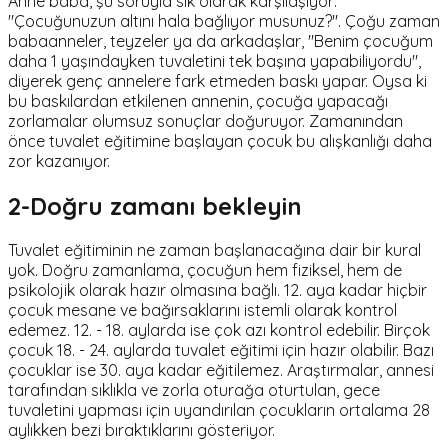
Anne baba, şu soruyla sık olarak karşılaşıyor:
"Çocuğunuzun altını hala bağlıyor musunuz?". Çoğu zaman
babaanneler, teyzeler ya da arkadaşlar, "Benim çocuğum
daha 1 yaşındayken tuvaletini tek başına yapabiliyordu",
diyerek genç annelere fark etmeden baskı yapar. Oysa ki
bu baskılardan etkilenen annenin, çocuğa yapacağı
zorlamalar olumsuz sonuçlar doğuruyor. Zamanından
önce tuvalet eğitimine başlayan çocuk bu alışkanlığı daha
zor kazanıyor.
2-Doğru zamanı bekleyin
Tuvalet eğitiminin ne zaman başlanacağına dair bir kural
yok. Doğru zamanlama, çocuğun hem fiziksel, hem de
psikolojik olarak hazır olmasına bağlı. 12. aya kadar hiçbir
çocuk mesane ve bağırsaklarını istemli olarak kontrol
edemez. 12. - 18. aylarda ise çok azı kontrol edebilir. Birçok
çocuk 18. - 24. aylarda tuvalet eğitimi için hazır olabilir. Bazı
çocuklar ise 30. aya kadar eğitilemez. Araştırmalar, annesi
tarafından sıklıkla ve zorla oturağa oturtulan, gece
tuvaletini yapması için uyandırılan çocukların ortalama 28
aylıkken bezi bıraktıklarını gösteriyor.