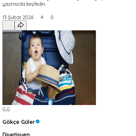
yazımızda keşfedin.
13 Şubat 2026
4
0
G,G
Gökçe Güler
Diyetisyen