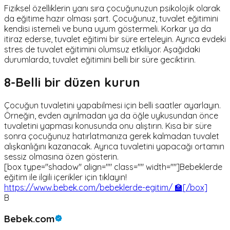
Fiziksel özelliklerin yanı sıra çocuğunuzun psikolojik olarak
da eğitime hazır olması şart. Çocuğunuz, tuvalet eğitimini
kendisi istemeli ve buna uyum göstermeli. Korkar ya da
itiraz ederse, tuvalet eğitimi bir süre erteleyin. Ayrıca evdeki
stres de tuvalet eğitimini olumsuz etkiliyor. Aşağıdaki
durumlarda, tuvalet eğitimini belli bir süre geciktirin.
8-Belli bir düzen kurun
Çocuğun tuvaletini yapabilmesi için belli saatler ayarlayın.
Örneğin, evden ayrılmadan ya da öğle uykusundan önce
tuvaletini yapması konusunda onu alıştırın. Kısa bir süre
sonra çocuğunuz hatırlatmanıza gerek kalmadan tuvalet
alışkanlığını kazanacak. Ayrıca tuvaletini yapacağı ortamın
sessiz olmasına özen gösterin.
[box type="shadow" align="" class="" width=""]Bebeklerde
eğitim ile ilgili içerikler için tıklayın!
https://www.bebek.com/bebeklerde-egitim/ 🏫[/box]
B
Bebek.com