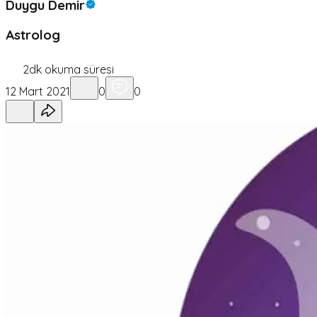
Duygu Demir
Astrolog
2
dk okuma süresi
12 Mart 2021
0
0