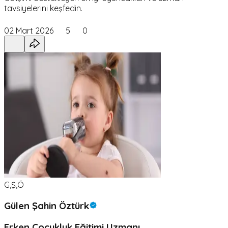
tavsiyelerini keşfedin.
02 Mart 2026
5
0
G,Ş,Ö
Gülen Şahin Öztürk
Erken Çocukluk Eğitimi Uzmanı