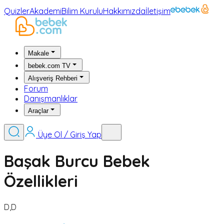
Quizler
Akademi
Bilim Kurulu
Hakkımızda
İletişim
Makale
bebek.com TV
Alışveriş Rehberi
Forum
Danışmanlıklar
Araçlar
Üye Ol / Giriş Yap
Başak Burcu Bebek
Özellikleri
D,D