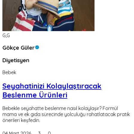
G,G
Gökçe Güler
Diyetisyen
Bebek
Seyahatinizi Kolaylaştıracak
Beslenme Ürünleri
Bebekle seyahatte beslenme nasıl kolaylaşır? Formül
mama ve ek gıda sürecinde yolculuğu rahatlatacak pratik
önerileri keşfedin.
04 Mart 2026
3
0