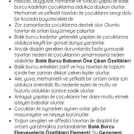
Hassas, duygusal, romantik ve tutkulu yapısı ile Balık
burcu kadınları çocuklarına oldukça düşkün olurlar.
Merhamet ve şefkatli tavırları ile çocuklarını sevgi dolu
bir kozada büyüteceklerdir.
Zor zamanlarda çocuklarına destek olur. Olumlu
tavırlar ile onları büyütmeye çalışırlar.
Balık burcu kadınlar yetenekli yapıları ile çocuklarına
oldukça keyifli bir görsel dünya yaratırlar.
Ancak disiplin gereken durumlarda fazla yumuşak
tavırları nedeni ile çocuklarının şımarmasına neden
olabilirler.
Balık Burcu Babanın Öne Çıkan Özellikleri
Balık burcu erkekleri zarif ve hoş tavırları ile toplum
içinde her zaman dikkat çeken kişiler olurlar.
Aile, yuva, merhametli ve şefkatli bir ortam onlar için
oldukça önemlidir. Bu nedenle eşleri ile mutlu ve
huzurlu oldukları sürece sadık olurlar.
Anlayışlı yapıları ile çocuklarını her daim mutlu etmek
isteyen babalar olurlar.
Çocukları ile oynarken aynen onlar gibi bir
masumiyete ve neşeye bürünürler.
Yoğun sevgileri ve affedici tavırları ile disiplinli bir
ortam yaratmakta zorlanabilirler.
Balık Burcu
Ebeveynlerin Özellikleri
Elementi:
Su
Gezegeni: