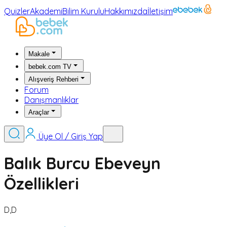
Quizler
Akademi
Bilim Kurulu
Hakkımızda
İletişim
Makale
bebek.com TV
Alışveriş Rehberi
Forum
Danışmanlıklar
Araçlar
Üye Ol / Giriş Yap
Balık Burcu Ebeveyn
Özellikleri
D,D