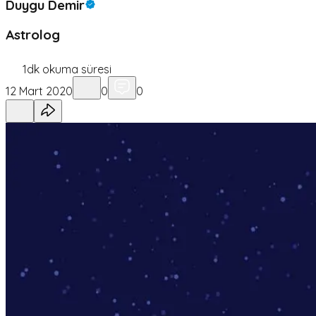
Duygu Demir
Astrolog
1
dk okuma süresi
12 Mart 2020
0
0