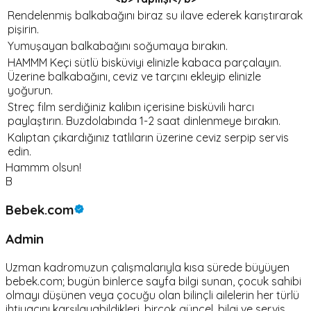
Rendelenmiş balkabağını biraz su ilave ederek karıştırarak
pişirin.
Yumuşayan balkabağını soğumaya bırakın.
HAMMM Keçi sütlü bisküviyi elinizle kabaca parçalayın.
Üzerine balkabağını, ceviz ve tarçını ekleyip elinizle
yoğurun.
Streç film serdiğiniz kalıbın içerisine bisküvili harcı
paylaştırın. Buzdolabında 1-2 saat dinlenmeye bırakın.
Kalıptan çıkardığınız tatlıların üzerine ceviz serpip servis
edin.
Hammm olsun!
B
Bebek.com
Admin
Uzman kadromuzun çalışmalarıyla kısa sürede büyüyen
bebek.com; bugün binlerce sayfa bilgi sunan, çocuk sahibi
olmayı düşünen veya çocuğu olan bilinçli ailelerin her türlü
ihtiyacını karşılayabildikleri, birçok güncel, bilgi ve servis