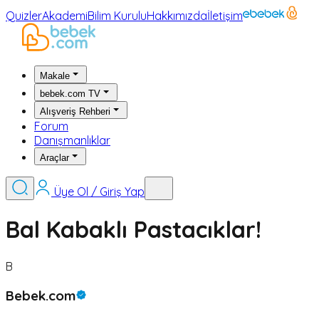
Quizler
Akademi
Bilim Kurulu
Hakkımızda
İletişim
Makale
bebek.com TV
Alışveriş Rehberi
Forum
Danışmanlıklar
Araçlar
Üye Ol / Giriş Yap
Bal Kabaklı Pastacıklar!
B
Bebek.com