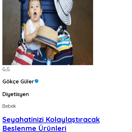
G,G
Gökçe Güler
Diyetisyen
Bebek
Seyahatinizi Kolaylaştıracak
Beslenme Ürünleri