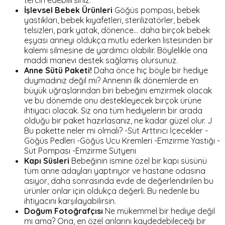
İşlevsel Bebek Ürünleri
Göğüs pompası, bebek
yastıkları, bebek kıyafetleri, sterilizatörler, bebek
telsizleri, park yatak, dönence… daha birçok bebek
eşyası anneyi oldukça mutlu ederken listesinden bir
kalemi silmesine de yardımcı olabilir. Böylelikle ona
maddi manevi destek sağlamış olursunuz.
Anne Sütü Paketi!
Daha önce hiç böyle bir hediye
duymadınız değil mi? Annenin ilk dönemlerde en
büyük uğraşlarından biri bebeğini emzirmek olacak
ve bu dönemde onu destekleyecek birçok ürüne
ihtiyacı olacak. Siz ona tüm hediyelerin bir arada
olduğu bir paket hazırlasanız, ne kadar güzel olur. J
Bu pakette neler mi olmalı? -Süt Arttırıcı İçecekler -
Göğüs Pedleri -Göğüs Ucu Kremleri -Emzirme Yastığı -
Süt Pompası -Emzirme Sütyeni
Kapı Süsleri
Bebeğinin ismine özel bir kapı süsünü
tüm anne adayları yaptırıyor ve hastane odasına
asıyor, daha sonrasında evde de değerlendirilen bu
ürünler onlar için oldukça değerli. Bu nedenle bu
ihtiyacını karşılayabilirsin.
Doğum Fotoğrafçısı
Ne mükemmel bir hediye değil
mi ama? Ona, en özel anlarını kaydedebileceği bir