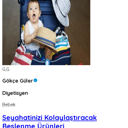
G,G
Gökçe Güler
Diyetisyen
Bebek
Seyahatinizi Kolaylaştıracak
Beslenme Ürünleri