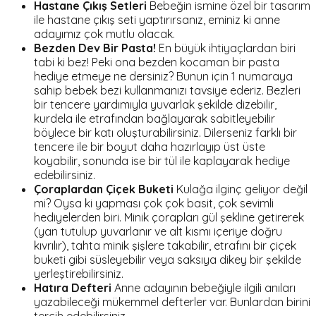
Hastane Çıkış Setleri
Bebeğin ismine özel bir tasarım
ile hastane çıkış seti yaptırırsanız, eminiz ki anne
adayımız çok mutlu olacak.
Bezden Dev Bir Pasta!
En büyük ihtiyaçlardan biri
tabi ki bez! Peki ona bezden kocaman bir pasta
hediye etmeye ne dersiniz? Bunun için 1 numaraya
sahip bebek bezi kullanmanızı tavsiye ederiz. Bezleri
bir tencere yardımıyla yuvarlak şekilde dizebilir,
kurdela ile etrafından bağlayarak sabitleyebilir
böylece bir katı oluşturabilirsiniz. Dilerseniz farklı bir
tencere ile bir boyut daha hazırlayıp üst üste
koyabilir, sonunda ise bir tül ile kaplayarak hediye
edebilirsiniz.
Çoraplardan Çiçek Buketi
Kulağa ilginç geliyor değil
mi? Oysa ki yapması çok çok basit, çok sevimli
hediyelerden biri. Minik çorapları gül şekline getirerek
(yan tutulup yuvarlanır ve alt kısmı içeriye doğru
kıvrılır), tahta minik şişlere takabilir, etrafını bir çiçek
buketi gibi süsleyebilir veya saksıya dikey bir şekilde
yerleştirebilirsiniz.
Hatıra Defteri
Anne adayının bebeğiyle ilgili anıları
yazabileceği mükemmel defterler var. Bunlardan birini
tercih edebilirsiniz.