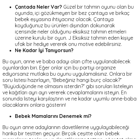
Çantada Neler Var?
Güzel bir tahmin oyunu olan bu
oyunda, içi gözükmeyen bir bez çantaya ve birkaç
bebek eşyasına ihtiyacınız olacak. Çantaya
koyduğunuz bu ürünleri dışından dokunarak
içerisinde neler olduğunu eksiksiz tahmin etmeleri
üzerine kurulu bir oyun. J Eksiksiz tahmin eden kişiye
ufak bir hediye vererek onu motive edebilirsiniz.
Ne Kadar İyi Tanıyorsun?
Bu oyun, anne ve baba adayı olan çifte uygulanabilecek
oyunlardan biri. Eğer onlar için bu partiyi organize
ediyorsanız mutlaka bu oyunu uygulamalısınız. Onlara bir
soru listesi hazırlayın, “Bebeğiniz hangi burç olacak?”
“Büyüdüğünde ne olmasını isterdin?” gibi soruları listeleyin
ve kağıtları ayrı ayrı vererek cevaplamalarını isteyin. En
sonunda listeyi karşılaştırın ve ne kadar uyumlu anne-baba
olacaklarını onlara gösterin!
Bebek Mamalarını Denemek mi?
Bu oyun anne adaylarının davetlilerine uygulayabileceği
harika bir testten geçiyor. Birçok çeşitte olan bebek