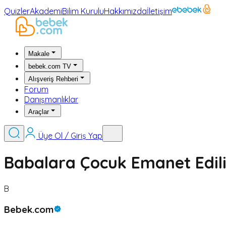
Quizler
Akademi
Bilim Kurulu
Hakkımızda
İletişim
Makale
bebek.com TV
Alışveriş Rehberi
Forum
Danışmanlıklar
Araçlar
Üye Ol / Giriş Yap
Babalara Çocuk Emanet Edili
B
Bebek.com