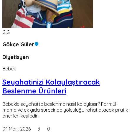
G,G
Gökçe Güler
Diyetisyen
Bebek
Seyahatinizi Kolaylaştıracak
Beslenme Ürünleri
Bebekle seyahatte beslenme nasıl kolaylaşır? Formül
mama ve ek gıda sürecinde yolculuğu rahatlatacak pratik
önerileri keşfedin.
04 Mart 2026
3
0