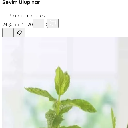
Sevim Ulupınar
3
dk okuma süresi
24 Şubat 2020
0
0