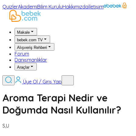
Quizler
Akademi
Bilim Kurulu
Hakkımızda
İletişim
Makale
bebek.com TV
Alışveriş Rehberi
Forum
Danışmanlıklar
Araçlar
Üye Ol / Giriş Yap
Aroma Terapi Nedir ve
Doğumda Nasıl Kullanılır?
S,U