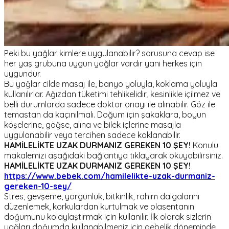
Peki bu yağlar kimlere uygulanabilir? sorusuna cevap ise
her yaş grubuna uygun yağlar vardır yani herkes için
uygundur.
Bu yağlar cilde masaj ile, banyo yoluyla, koklama yoluyla
kullanılırlar. Ağızdan tüketimi tehlikelidir, kesinlikle içilmez ve
belli durumlarda sadece doktor onayı ile alınabilir. Göz ile
temastan da kaçınılmalı. Doğum için şakaklara, boyun
köşelerine, göğse, alına ve bilek içlerine masajla
uygulanabilir veya tercihen sadece koklanabilir.
HAMİLELİKTE UZAK DURMANIZ GEREKEN 10 ŞEY!
Konulu
makalemizi aşağıdaki bağlantıya tıklayarak okuyabilirsiniz.
HAMİLELİKTE UZAK DURMANIZ GEREKEN 10 ŞEY!
https://www.bebek.com/hamilelikte-uzak-durmaniz-
gereken-10-sey/
Stres, gevşeme, yorgunluk, bitkinlik, rahim dalgalarını
düzenlemek, korkulardan kurtulmak ve plasentanın
doğumunu kolaylaştırmak için kullanılır. İlk olarak sizlerin
yağları doğumda kullanabilmeniz için gebelik döneminde