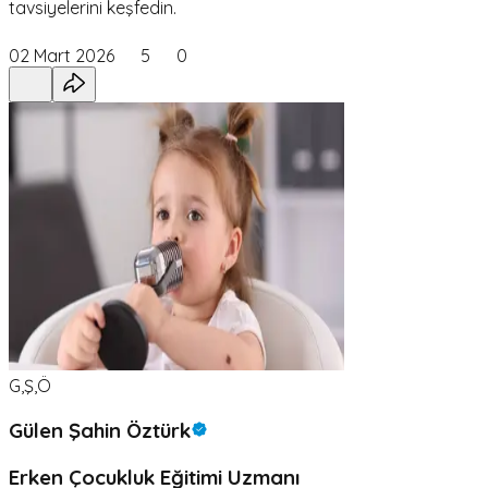
tavsiyelerini keşfedin.
02 Mart 2026
5
0
G,Ş,Ö
Gülen Şahin Öztürk
Erken Çocukluk Eğitimi Uzmanı