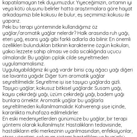
kapatılamayan tek duyumuzdur. Yiyeceğimizin, ortamın iyi
veya kötü oluşunu belirler hatta araştırmalara göre hayat
arkadaşımızı bile kokusu ile bulur, eş seçimimizi kokusu ile
yaparız.
Peki bu terapi yönteminde kullandığımız öz
yağlar/aromatik yağlar nelerdir? Halk arasında ruh yağı,
eteri yağ, esans yağı gibi farklı adlarla da bilinir. En önemli
özellikleri bulundukları bitkinin karakterine özgün kokuları,
yakıcı lezzete sahip olması ve oda sıcaklığında uçucu
olmalarıdır. Bu yağları çıplak cilde seyreltmeden
uygulamamalısınız.
Uygulayabildiğiniz iki yağ vardır birisi çay ağacı yağı diğeri
ise lavanta yağıdır. Diğer tüm aromatik yağlar
seyreltilmelidir. Seyreltme işi ise taşıyıcı yağlarda gizli.
Taşıyıcı yağlar; kokusuz bitkisel yağlardır. Susam yağı,
kayısı çekirdeği yağı, üzüm çekirdeği yağı, badem yağı
bunlara örnektir. Aromatik yağlar bu yağlarla
seyreltilmeden kullanılmamalıdır. Kahverengi şişe içinde,
karanlıkta muhafaza edilmelidirler.
En eski medeniyetlerden günümüze bu yağlar, bir terapi
yöntemi olarak kullanılmıştır. Hastalıkların tedavisinde,
hastalıkların etki merkezinin uyarılmasından, enfeksiyonlar,