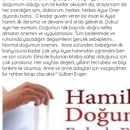
doğumum olduğu için ne kadar okusam da, araştırsam da
her inandığım isim, doktorum, herkes, herkes Ayşe Öner
diyordu bana... O kadar güven veren bir insan ki Ayşe
hanım, ilk dersimiz ve devamı ard arda geliverdi...Dokuz
ayın her evresini...Doğumun tek başrolü doğru nefes
almanın önemini ve uygulamasını...Tüm bedenimde ve
ruhumda yaşadığım değişimlerin gerçek sebeplerini...
Normal doğumun önemini... Anne sütünden, bebeğimin ilk
banyosuna kadar çok şeyi Ayşe hanımdan öğrendim ben
ve son sözüm: Elinizde bulunan kitaba sahip olduğunuz için
çok şanslısınız. Her sayfası değerli, yılların tecrübesi ve bilgi
birikimi ile oluşmuş. Anne ve anne adayları için vazgeçilmez
bir rehber kitap olacaktır." Gülben Ergen