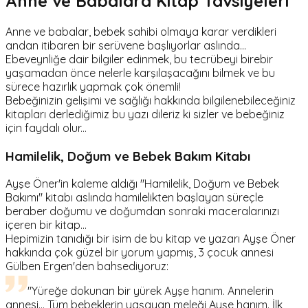
Anne ve Babalara Kitap Tavsiyeleri
Anne ve babalar, bebek sahibi olmaya karar verdikleri
andan itibaren bir serüvene başlıyorlar aslında...
Ebeveynliğe dair bilgiler edinmek, bu tecrübeyi birebir
yaşamadan önce nelerle karşılaşacağını bilmek ve bu
sürece hazırlık yapmak çok önemli!
Bebeğinizin gelişimi ve sağlığı hakkında bilgilenebileceğiniz
kitapları derlediğimiz bu yazı dileriz ki sizler ve bebeğiniz
için faydalı olur...
Hamilelik, Doğum ve Bebek Bakım Kitabı
Ayşe Öner'in kaleme aldığı "Hamilelik, Doğum ve Bebek
Bakımı" kitabı aslında hamilelikten başlayan süreçle
beraber doğumu ve doğumdan sonraki maceralarınızı
içeren bir kitap...
Hepimizin tanıdığı bir isim de bu kitap ve yazarı Ayşe Öner
hakkında çok güzel bir yorum yapmış, 3 çocuk annesi
Gülben Ergen'den bahsediyoruz:
"Yüreğe dokunan bir yürek Ayşe hanım. Annelerin
annesi... Tüm bebeklerin yaşayan meleği Ayşe hanım. İlk