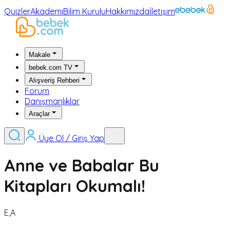
Quizler
Akademi
Bilim Kurulu
Hakkımızda
İletişim
Makale
bebek.com TV
Alışveriş Rehberi
Forum
Danışmanlıklar
Araçlar
Üye Ol / Giriş Yap
Anne ve Babalar Bu
Kitapları Okumalı!
E,A