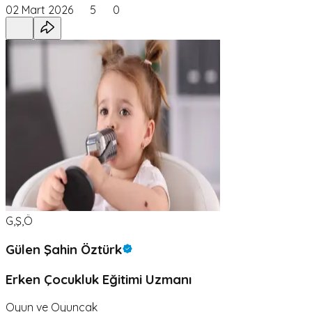
02 Mart 2026
5
0
G,Ş,Ö
Gülen Şahin Öztürk
Erken Çocukluk Eğitimi Uzmanı
Oyun ve Oyuncak