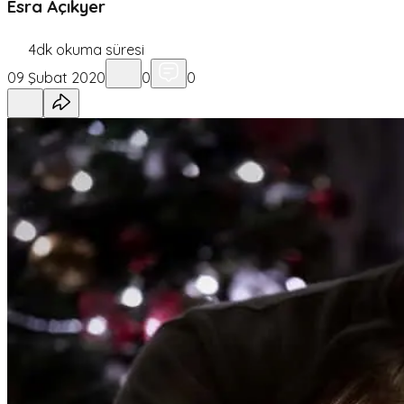
Esra Açıkyer
4
dk okuma süresi
09 Şubat 2020
0
0