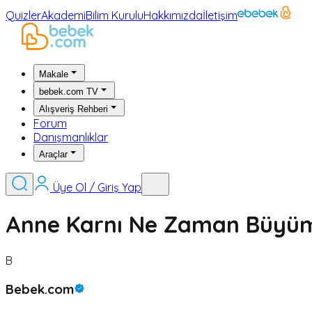
Quizler
Akademi
Bilim Kurulu
Hakkımızda
İletişim
Makale
bebek.com TV
Alışveriş Rehberi
Forum
Danışmanlıklar
Araçlar
Üye Ol / Giriş Yap
Anne Karnı Ne Zaman Büyüm
B
Bebek.com