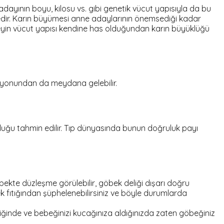
adayının boyu, kilosu vs. gibi genetik vücut yapısıyla da bu
tedir. Karın büyümesi anne adaylarının önemsediği kadar
reyin vücut yapısı kendine has olduğundan karın büyüklüğü
zisyonundan da meydana gelebilir.
lduğu tahmin edilir. Tıp dünyasında bunun doğruluk payı
kte düzleşme görülebilir, göbek deliği dışarı doğru
ek fıtığından şüphelenebilirsiniz ve böyle durumlarda
inde ve bebeğinizi kucağınıza aldığınızda zaten göbeğiniz