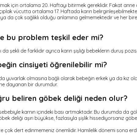
amak için ortalama 20. Haftayı bitirmek gereklidir. Fakat anne 
 çıplak vücutta ortalama 17. Haftada karın belirginleşebilmek
i ya da çok sağlıklı olduğu anlamına gelmemektedir ve her bi
se bu problem teşkil eder mi?
ı da şekli de farklıdır ayrıca karın şişliği bebeklerin duruş po
eğin cinsiyeti öğrenilebilir mi?
a da yuvarlak olmasına bağlı olarak bebeğin erkek ya da kız o
rine dayanan bir durumdur.
ğru beliren göbek deliği neden olur?
ebiyle karnın içindeki bası artmaktadır. Bu durumda da göbe
bek deliği aşırı büyükse, fazlasıyla şişlik hissediyorsanız göb
ok dert edinmemeniz önemlidir. Hamilelik dönemi sona erdiğ