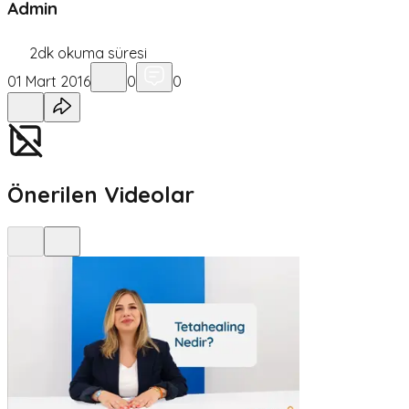
Admin
2
dk okuma süresi
01 Mart 2016
0
0
Önerilen Videolar