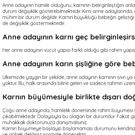
Anne adayının hamile olduğunu, karnının belirginleştiğini anl
durum değişiklik gösterebilmektedir. Kimi anne adaylarında,
mühim bir durum değildir. Karnın büyüklüğü bebeğin geliştiğ
de değişiklik göstermektedir.
Anne adayının karnı geç belirginleşir
Her anne adayının vücut yapısı farklı olduğu gibi rahim yapıs
Anne adayının karın şişliğine göre beb
Ülkemizde yaygın bir şekilde, anne adayının karnının sivri y
yoktur. Bu, halk arasında biline gelen ve sadece tahmin üze
Karnın büyümesiyle birlikte dışarı do
Çoğu anne adayında, hamilelik döneminde rahim büyümesi seb
çıkabilmektedir. Dolayısıyla bu olağan bir durumdur. Fakat gö
muhakkak doktorunuza danışmalısınız.
Karnın büyümeye başlayıp başlamaması durumunu kendinize ç
ve göbek deliğiniz normale dönecektir.