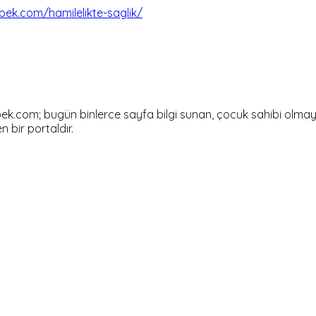
ek.com/hamilelikte-saglik/
om; bugün binlerce sayfa bilgi sunan, çocuk sahibi olmayı dü
en bir portaldır.