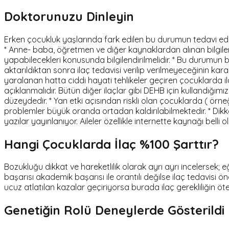
Doktorunuzu Dinleyin
Erken çocukluk yaşlarında fark edilen bu durumun tedavi edil
* Anne- baba, öğretmen ve diğer kaynaklardan alınan bilgiler 
yapabilecekleri konusunda bilgilendirilmelidir. * Bu durumun bir
aktarıldıktan sonra ilaç tedavisi verilip verilmeyeceğinin kar
yaralanan hatta ciddi hayati tehlikeler geçiren çocuklarda ilaç t
açıklanmalıdır. Bütün diğer ilaçlar gibi DEHB için kullandığımı
düzeydedir. * Yan etki açısından riskli olan çocuklarda ( örn
problemler büyük oranda ortadan kaldırılabilmektedir. * Dikka
yazılar yayınlanıyor. Aileler özellikle internette kaynağı be
Hangi Çocuklarda İlaç %100 Şarttır?
Bozukluğu dikkat ve hareketlilik olarak ayrı ayrı incelersek
başarısı akademik başarısı ile orantılı değilse ilaç tedavisi
ucuz atlatılan kazalar geçiriyorsa burada ilaç gerekliliğin ö
Genetiğin Rolü Deneylerde Gösterildi