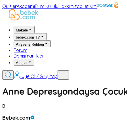
Quizler
Akademi
Bilim Kurulu
Hakkımızda
İletişim
Makale
bebek.com TV
Alışveriş Rehberi
Forum
Danışmanlıklar
Araçlar
Üye Ol / Giriş Yap
Anne Depresyondaysa Çocuk 
B
Bebek.com