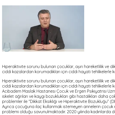
Hiperaktivite sorunu bulunan çocuklar, aşırı hareketlilik ve d
ciddi kazalardan korumadıkları için ciddi hayati tehlikelerle ka
Hiperaktivite sorunu bulunan çocuklar, aşırı hareketlilik ve d
ciddi kazalardan korumadıkları için ciddi hayati tehlikelerle ka
Acıbadem Maslak Hastanesi Çocuk ve Ergen Psikiyatrisi Uzmanı
iskelet ağrıları ve kaygı bozuklukları gibi hastalıkları daha
problemler ile “Dikkat Eksikliği ve Hiperaktivite Bozukluğu” (
Ayrıca çocuğuna ilaç kullanmak istemeyen annelerin çocuk ruh
problemi olduğu savunulmaktadır. 2020 yılında kadınlarda d