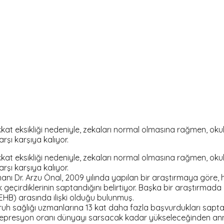
ikkat eksikliği nedeniyle, zekaları normal olmasına rağmen, oku
rşı karşıya kalıyor.
ikkat eksikliği nedeniyle, zekaları normal olmasına rağmen, oku
rşı karşıya kalıyor.
 Dr. Arzu Önal, 2009 yılında yapılan bir araştırmaya göre, hip
 çok geçirdiklerinin saptandığını belirtiyor. Başka bir araştır
DEHB) arasında ilişki olduğu bulunmuş.
 sağlığı uzmanlarına 13 kat daha fazla başvurdukları saptanmı
epresyon oranı dünyayı sarsacak kadar yükseleceğinden annel