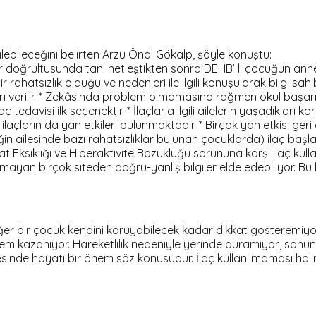
ebileceğini belirten Arzu Önal Gökalp, şöyle konuştu:
doğrultusunda tanı netleştikten sonra DEHB’ li çocuğun anne-bab
 rahatsızlık olduğu ve nedenleri ile ilgili konuşularak bilgi sah
arı verilir. * Zekâsında problem olmamasına rağmen okul başarısı
edavisi ilk seçenektir. * İlaçlarla ilgili ailelerin yaşadıkları k
z ilaçların da yan etkileri bulunmaktadır. * Birçok yan etkisi ge
eğin ailesinde bazı rahatsızlıklar bulunan çocuklarda) ilaç baş
t Eksikliği ve Hiperaktivite Bozukluğu sorununa karşı ilaç kull
lli olmayan birçok siteden doğru-yanlış bilgiler elde edebiliy
; eğer bir çocuk kendini koruyabilecek kadar dikkat gösteremiy
 önem kazanıyor. Hareketlilik nedeniyle yerinde duramıyor, son
tesinde hayati bir önem söz konusudur. İlaç kullanılmaması hali