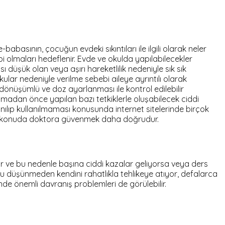
asının, çocuğun evdeki sıkıntıları ile ilgili olarak neler
ibi olmaları hedeflenir. Evde ve okulda yapılabilecekler
 düşük olan veya aşırı hareketlilik nedeniyle sık sık
orkular nedeniyle verilme sebebi aileye ayrıntılı olarak
ri dönüşümlü ve doz ayarlanması ile kontrol edilebilir
lamadan önce yapılan bazı tetkiklerle oluşabilecek ciddi
anılıp kullanılmaması konusunda internet sitelerinde birçok
or. Bu konuda doktora güvenmek daha doğrudur.
or ve bu nedenle başına ciddi kazalar geliyorsa veya ders
unu düşünmeden kendini rahatlıkla tehlikeye atıyor, defalarca
nde önemli davranış problemleri de görülebilir.