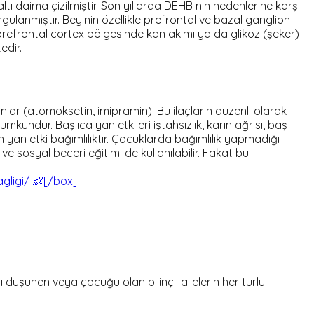
ı daima çizilmiştir. Son yıllarda DEHB nin nedenlerine karşı
rgulanmıştır. Beyinin özellikle prefrontal ve bazal ganglion
e prefrontal cortex bölgesinde kan akımı ya da glikoz (şeker)
edir.
anlar (atomoksetin, imipramin). Bu ilaçların düzenli olarak
ündür. Başlıca yan etkileri iştahsızlık, karın ağrısı, baş
an yan etki bağımlılıktır. Çocuklarda bağımlılık yapmadığı
e sosyal beceri eğitimi de kullanılabilir. Fakat bu
ligi/ 👶[/box]
şünen veya çocuğu olan bilinçli ailelerin her türlü