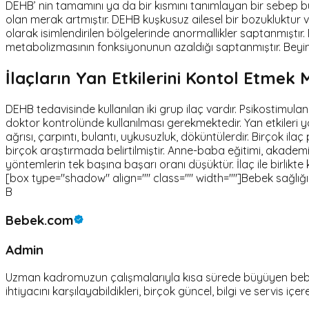
DEHB’ nin tamamını ya da bir kısmını tanımlayan bir sebep bul
olan merak artmıştır. DEHB kuşkusuz ailesel bir bozukluktur ve
olarak isimlendirilen bölgelerinde anormallikler saptanmıştır
metabolizmasının fonksiyonunun azaldığı saptanmıştır. Beyi
İlaçların Yan Etkilerini Kontol Etme
DEHB tedavisinde kullanılan iki grup ilaç vardır. Psikostimula
doktor kontrolünde kullanılması gerekmektedir. Yan etkileri ya
ağrısı, çarpıntı, bulantı, uykusuzluk, döküntülerdir. Birçok i
birçok araştırmada belirtilmiştir. Anne-baba eğitimi, akademik 
yöntemlerin tek başına başarı oranı düşüktür. İlaç ile birlikte 
[box type="shadow" align="" class="" width=""]Bebek sağlığı ile i
B
Bebek.com
Admin
Uzman kadromuzun çalışmalarıyla kısa sürede büyüyen bebek.c
ihtiyacını karşılayabildikleri, birçok güncel, bilgi ve servis içer