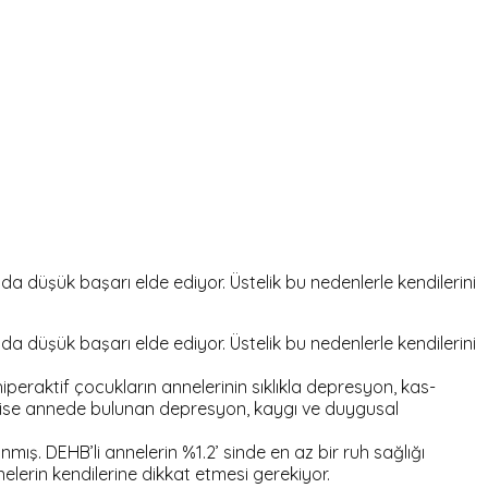
lda düşük başarı elde ediyor. Üstelik bu nedenlerle kendilerini
lda düşük başarı elde ediyor. Üstelik bu nedenlerle kendilerini
eraktif çocukların annelerinin sıklıkla depresyon, kas-
mada ise annede bulunan depresyon, kaygı ve duygusal
ş. DEHB’li annelerin %1.2’ sinde en az bir ruh sağlığı
erin kendilerine dikkat etmesi gerekiyor.