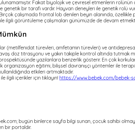
unamamıştır. Fakat biyolojik ve çevresel etmenlerin rolünün alt
 genetik bir tarafı vardır. Hayvan deneyleri ile genetik rolü vu
. Birçok çalışmada frontal lob denilen beyin alanında, özellikl
nle ilgili görüntüleme çalışmaları günümüzde de devam etmekt
k Mümkün
nlar (metilfenidat türevleri, amfetamin türevleri) ve antidepres
vaş doz titrasyonu ve yakın takiple kontrol altında tutmak mümk
laç prospektüsünde yazılanlara benzerlik gösterir. En çok korkul
organizasyon eğitimi, bilişsel davranışçı yöntemler ile terapi v
kullanıldığında etkileri artmaktadır.
lgili içerikler için tıklayın!
https://www.bebek.com/bebek-sag
om; bugün binlerce sayfa bilgi sunan, çocuk sahibi olmayı dü
en bir portaldır.