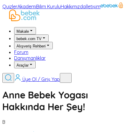
Quizler
Akademi
Bilim Kurulu
Hakkımızda
İletişim
Makale
bebek.com TV
Alışveriş Rehberi
Forum
Danışmanlıklar
Araçlar
Üye Ol / Giriş Yap
Anne Bebek Yogası
Hakkında Her Şey!
B