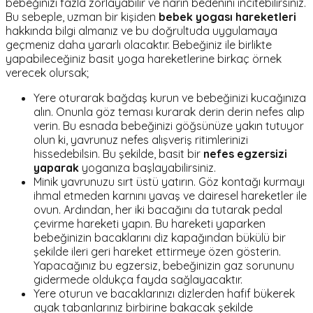
bebeğinizi fazla zorlayabilir ve narin bedenini incitebilirsiniz.
Bu sebeple, uzman bir kişiden
bebek yogası hareketleri
hakkında bilgi almanız ve bu doğrultuda uygulamaya
geçmeniz daha yararlı olacaktır. Bebeğiniz ile birlikte
yapabileceğiniz basit yoga hareketlerine birkaç örnek
verecek olursak;
Yere oturarak bağdaş kurun ve bebeğinizi kucağınıza
alın. Onunla göz teması kurarak derin derin nefes alıp
verin. Bu esnada bebeğinizi göğsünüze yakın tutuyor
olun ki, yavrunuz nefes alışveriş ritimlerinizi
hissedebilsin. Bu şekilde, basit bir
nefes egzersizi
yaparak
yoganıza başlayabilirsiniz.
Minik yavrunuzu sırt üstü yatırın. Göz kontağı kurmayı
ihmal etmeden karnını yavaş ve dairesel hareketler ile
ovun. Ardından, her iki bacağını da tutarak pedal
çevirme hareketi yapın. Bu hareketi yaparken
bebeğinizin bacaklarını diz kapağından bükülü bir
şekilde ileri geri hareket ettirmeye özen gösterin.
Yapacağınız bu egzersiz, bebeğinizin gaz sorununu
gidermede oldukça fayda sağlayacaktır.
Yere oturun ve bacaklarınızı dizlerden hafif bükerek
ayak tabanlarınız birbirine bakacak şekilde