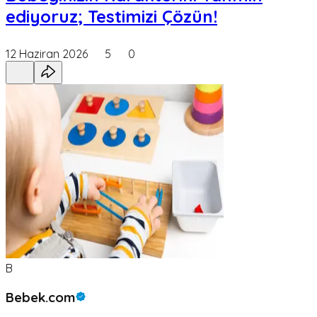
ediyoruz; Testimizi Çözün!
12 Haziran 2026
5
0
B
Bebek.com