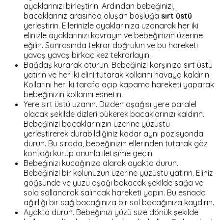
ayaklarınızı birleştirin. Ardından bebeğinizi,
bacaklarınız arasında oluşan boşluğa
sırt üstü
yerleştirin. Ellerinizle ayaklarınıza uzanarak her iki
elinizle ayaklarınızı kavrayın ve bebeğinizin üzerine
eğilin. Sonrasında tekrar doğrulun ve bu hareketi
yavaş yavaş birkaç kez tekrarlayın.
Bağdaş kurarak oturun. Bebeğinizi karşınıza sırt üstü
yatırın ve her iki elini tutarak kollarını havaya kaldırın.
Kollarını her iki tarafa açıp kapama hareketi yaparak
bebeğinizin kollarını esnetin.
Yere sırt üstü uzanın. Dizden aşağısı yere paralel
olacak şekilde dizleri bükerek bacaklarınızı kaldırın.
Bebeğinizi bacaklarınızın üzerine yüzüstü
yerleştirerek durabildiğiniz kadar aynı pozisyonda
durun. Bu sırada, bebeğinizin ellerinden tutarak göz
kontağı kurup onunla iletişime geçin.
Bebeğinizi kucağınıza alarak ayakta durun.
Bebeğinizi bir kolunuzun üzerine yüzüstü yatırın. Eliniz
göğsünde ve yüzü aşağı bakacak şekilde sağa ve
sola sallanarak salıncak hareketi yapın. Bu esnada
ağırlığı bir sağ bacağınıza bir sol bacağınıza kaydırın.
Ayakta durun. Bebeğinizi yüzü size dönük şekilde