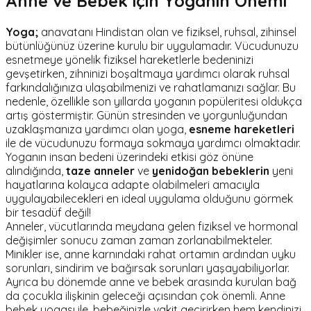
Anne ve Bebek için Yoganın Önemi
Yoga;
anavatanı Hindistan olan ve fiziksel, ruhsal, zihinsel
bütünlüğünüz üzerine kurulu bir uygulamadır. Vücudunuzu
esnetmeye yönelik fiziksel hareketlerle bedeninizi
gevşetirken, zihninizi boşaltmaya yardımcı olarak ruhsal
farkındalığınıza ulaşabilmenizi ve rahatlamanızı sağlar. Bu
nedenle, özellikle son yıllarda yoganın popüleritesi oldukça
artış göstermiştir. Günün stresinden ve yorgunluğundan
uzaklaşmanıza yardımcı olan yoga,
esneme hareketleri
ile de vücudunuzu formaya sokmaya yardımcı olmaktadır.
Yoganın insan bedeni üzerindeki etkisi göz önüne
alındığında,
taze anneler
ve
yenidoğan bebeklerin
yeni
hayatlarına kolayca adapte olabilmeleri amacıyla
uygulayabilecekleri en ideal uygulama olduğunu görmek
bir tesadüf değil!
Anneler, vücutlarında meydana gelen fiziksel ve hormonal
değişimler sonucu zaman zaman zorlanabilmekteler.
Minikler ise, anne karnındaki rahat ortamın ardından uyku
sorunları, sindirim ve bağırsak sorunları yaşayabiliyorlar.
Ayrıca bu dönemde anne ve bebek arasında kurulan bağ
da çocukla ilişkinin geleceği açısından çok önemli. Anne
bebek yogası ile, bebeğinizle vakit geçirirken hem kendinizi