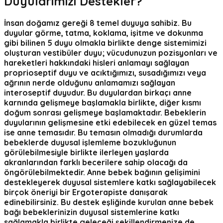
Duyularımızı Destekler
?
İnsan doğamız gereği 8 temel duyuya sahibiz. Bu
duyular görme, tatma, koklama, işitme ve dokunma
gibi bilinen 5 duyu olmakla birlikte denge sistemimizi
oluşturan vestibüler duyu; vücudunuzun pozisyonları ve
hareketleri hakkındaki hisleri anlamayı sağlayan
proprioseptif duyu ve acıktığımızı, susadığımızı veya
ağrının nerde olduğunu anlamamızı sağlayan
interoseptif duyudur. Bu duyulardan birkaçı anne
karnında gelişmeye başlamakla birlikte, diğer kısmı
doğum sonrası gelişmeye başlamaktadır. Bebeklerin
duyularının gelişmesine etki edebilecek en güzel temas
ise anne temasıdır. Bu temasın olmadığı durumlarda
bebeklerde duyusal işlemleme bozukluğunun
görülebilmesiyle birlikte ilerleyen yaşlarda
akranlarından farklı becerilere sahip olacağı da
öngörülebilmektedir. Anne bebek bağının gelişimini
destekleyerek duyusal sistemlere katkı sağlayabilecek
birçok öneriyi bir Ergoterapiste danışarak
edinebilirsiniz. Bu destek eşliğinde kurulan anne bebek
bağı bebeklerinizin duyusal sistemlerine katkı
sağlamakla birlikte geleceği şekillendirmenize de