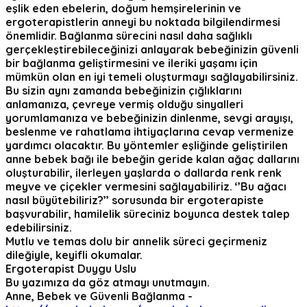
eşlik eden ebelerin, doğum hemşirelerinin ve
ergoterapistlerin anneyi bu noktada bilgilendirmesi
önemlidir. Bağlanma sürecini nasıl daha sağlıklı
gerçekleştirebileceğinizi anlayarak bebeğinizin güvenli
bir bağlanma geliştirmesini ve ileriki yaşamı için
mümkün olan en iyi temeli oluşturmayı sağlayabilirsiniz.
Bu sizin aynı zamanda bebeğinizin çığlıklarını
anlamanıza, çevreye vermiş olduğu sinyalleri
yorumlamanıza ve bebeğinizin dinlenme, sevgi arayışı,
beslenme ve rahatlama ihtiyaçlarına cevap vermenize
yardımcı olacaktır. Bu yöntemler eşliğinde geliştirilen
anne bebek bağı ile bebeğin geride kalan ağaç dallarını
oluşturabilir, ilerleyen yaşlarda o dallarda renk renk
meyve ve çiçekler vermesini sağlayabiliriz. ‘’Bu ağacı
nasıl büyütebiliriz?’’ sorusunda bir ergoterapiste
başvurabilir, hamilelik süreciniz boyunca destek talep
edebilirsiniz.
Mutlu ve temas dolu bir annelik süreci geçirmeniz
dileğiyle, keyifli okumalar.
Ergoterapist Duygu Uslu
Bu yazımıza da göz atmayı unutmayın.
Anne, Bebek ve Güvenli Bağlanma -