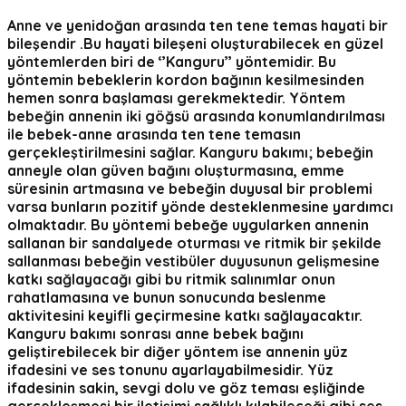
Anne ve yenidoğan arasında ten tene temas hayati bir
bileşendir .Bu hayati bileşeni oluşturabilecek en güzel
yöntemlerden biri de ‘’Kanguru’’ yöntemidir. Bu
yöntemin bebeklerin kordon bağının kesilmesinden
hemen sonra başlaması gerekmektedir. Yöntem
bebeğin annenin iki göğsü arasında konumlandırılması
ile bebek-anne arasında ten tene temasın
gerçekleştirilmesini sağlar. Kanguru bakımı; bebeğin
anneyle olan güven bağını oluşturmasına, emme
süresinin artmasına ve bebeğin duyusal bir problemi
varsa bunların pozitif yönde desteklenmesine yardımcı
olmaktadır. Bu yöntemi bebeğe uygularken annenin
sallanan bir sandalyede oturması ve ritmik bir şekilde
sallanması bebeğin vestibüler duyusunun gelişmesine
katkı sağlayacağı gibi bu ritmik salınımlar onun
rahatlamasına ve bunun sonucunda beslenme
aktivitesini keyifli geçirmesine katkı sağlayacaktır.
Kanguru bakımı sonrası anne bebek bağını
geliştirebilecek bir diğer yöntem ise annenin yüz
ifadesini ve ses tonunu ayarlayabilmesidir. Yüz
ifadesinin sakin, sevgi dolu ve göz teması eşliğinde