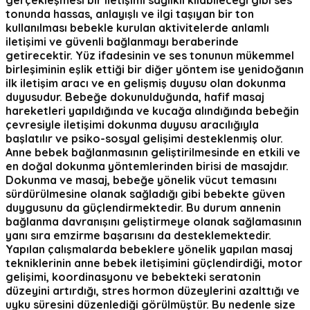
gerçekleşmesi bir iletişimi sağlıklı kılabileceği gibi ses
tonunda hassas, anlayışlı ve ilgi taşıyan bir ton
kullanılması bebekle kurulan aktivitelerde anlamlı
iletişimi ve güvenli bağlanmayı beraberinde
getirecektir. Yüz ifadesinin ve ses tonunun mükemmel
birleşiminin eşlik ettiği bir diğer yöntem ise yenidoğanın
ilk iletişim aracı ve en gelişmiş duyusu olan dokunma
duyusudur. Bebeğe dokunulduğunda, hafif masaj
hareketleri yapıldığında ve kucağa alındığında bebeğin
çevresiyle iletişimi dokunma duyusu aracılığıyla
başlatılır ve psiko-sosyal gelişimi desteklenmiş olur.
Anne bebek bağlanmasının geliştirilmesinde en etkili ve
en doğal dokunma yöntemlerinden birisi de masajdır.
Dokunma ve masaj, bebeğe yönelik vücut temasını
sürdürülmesine olanak sağladığı gibi bebekte güven
duygusunu da güçlendirmektedir. Bu durum annenin
bağlanma davranışını geliştirmeye olanak sağlamasının
yanı sıra emzirme başarısını da desteklemektedir.
Yapılan çalışmalarda bebeklere yönelik yapılan masaj
tekniklerinin anne bebek iletişimini güçlendirdiği, motor
gelişimi, koordinasyonu ve bebekteki seratonin
düzeyini artırdığı, stres hormon düzeylerini azalttığı ve
uyku süresini düzenlediği görülmüştür. Bu nedenle size