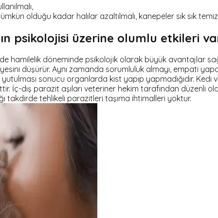
lanılmalı,
ümkün olduğu kadar halılar azaltılmalı, kanepeler sık sık temizl
 psikolojisi üzerine olumlu etkileri va
e hamilelik döneminde psikolojik olarak büyük avantajlar sağ
iyesini düşürür. Aynı zamanda sorumluluk almayı, empati yapa
ünün yutulması sonucu organlarda kist yapıp yapmadığıdır. Kedi
r. İç-dış parazit aşıları veteriner hekim tarafından düzenli o
ı takdirde tehlikeli parazitleri taşıma ihtimalleri yoktur.