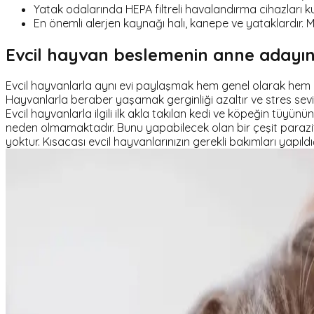
Yatak odalarında HEPA filtreli havalandırma cihazları kul
En önemli alerjen kaynağı halı, kanepe ve yataklardır. M
Evcil hayvan beslemenin anne adayının
Evcil hayvanlarla aynı evi paylaşmak hem genel olarak hem d
Hayvanlarla beraber yaşamak gerginliği azaltır ve stres sev
Evcil hayvanlarla ilgili ilk akla takılan kedi ve köpeğin tüy
neden olmamaktadır. Bunu yapabilecek olan bir çeşit parazitti
yoktur. Kısacası evcil hayvanlarınızın gerekli bakımları yapıldığ