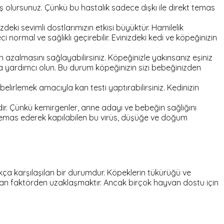
iş olursunuz. Çünkü bu hastalık sadece dışkı ile direkt temas
deki sevimli dostlarımızın etkisi büyüktür. Hamilelik
rmal ve sağlıklı geçirebilir. Evinizdeki kedi ve köpeğinizin
 azalmasını sağlayabilirsiniz. Köpeğinizle yakınsanız eşiniz
na yardımcı olun. Bu durum köpeğinizin sizi bebeğinizden
elirlemek amacıyla kan testi yaptırabilirsiniz. Kedinizin
dir. Çünkü kemirgenler, anne adayı ve bebeğin sağlığını
e temas ederek kapılabilen bu virüs, düşüğe ve doğum
ıkça karşılaşılan bir durumdur. Köpeklerin tükürüğü ve
n olan faktörden uzaklaşmaktır. Ancak birçok hayvan dostu için