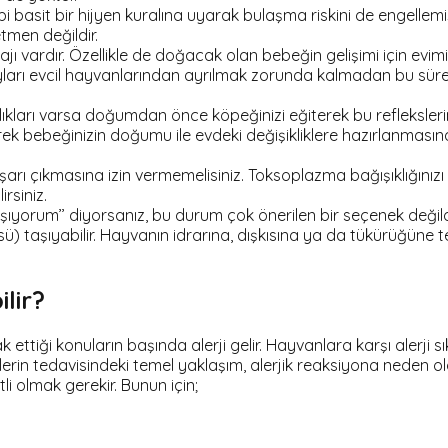
bi basit bir hijyen kuralına uyarak bulaşma riskini de engellem
etmen değildir.
jı vardır. Özellikle de doğacak olan bebeğin gelişimi için evimiz
ı evcil hayvanlarından ayrılmak zorunda kalmadan bu süreci no
nlıkları varsa doğumdan önce köpeğinizi eğiterek bu reflekslerin
erek bebeğinizin doğumu ile evdeki değişikliklere hazırlanması
arı çıkmasına izin vermemelisiniz. Toksoplazma bağışıklığınızı b
rsiniz.
laşıyorum’’ diyorsanız, bu durum çok önerilen bir seçenek değil
üsü) taşıyabilir. Hayvanın idrarına, dışkısına ya da tükürüğün
lir?
ttiği konuların başında alerji gelir. Hayvanlara karşı alerji s
rjenlerin tedavisindeki temel yaklaşım, alerjik reaksiyona nede
i olmak gerekir. Bunun için;