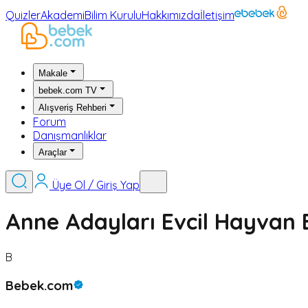
Quizler
Akademi
Bilim Kurulu
Hakkımızda
İletişim
Makale
bebek.com TV
Alışveriş Rehberi
Forum
Danışmanlıklar
Araçlar
Üye Ol / Giriş Yap
Anne Adayları Evcil Hayvan B
B
Bebek.com