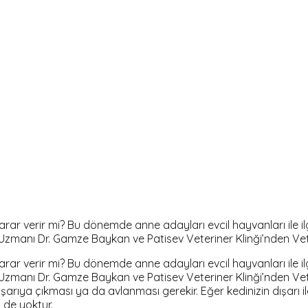
 verir mi? Bu dönemde anne adayları evcil hayvanları ile ilgi
Uzmanı Dr. Gamze Baykan ve Patisev Veteriner Klinği’nden Ve
 verir mi? Bu dönemde anne adayları evcil hayvanları ile ilgi
Uzmanı Dr. Gamze Baykan ve Patisev Veteriner Klinği’nden Ve
ışarıya çıkması ya da avlanması gerekir. Eğer kedinizin dışarı
 de yoktur.