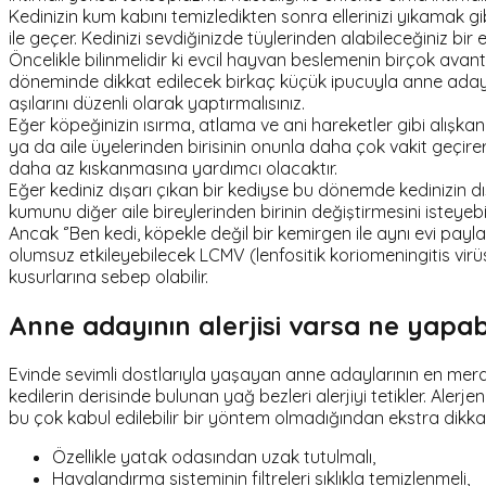
Kedinizin kum kabını temizledikten sonra ellerinizi yıkamak gi
ile geçer. Kedinizi sevdiğinizde tüylerinden alabileceğiniz bir 
Öncelikle bilinmelidir ki evcil hayvan beslemenin birçok avanta
döneminde dikkat edilecek birkaç küçük ipucuyla anne adaylar
aşılarını düzenli olarak yaptırmalısınız.
Eğer köpeğinizin ısırma, atlama ve ani hareketler gibi alışka
ya da aile üyelerinden birisinin onunla daha çok vakit geçir
daha az kıskanmasına yardımcı olacaktır.
Eğer kediniz dışarı çıkan bir kediyse bu dönemde kedinizin dış
kumunu diğer aile bireylerinden birinin değiştirmesini isteyebili
Ancak ‘’Ben kedi, köpekle değil bir kemirgen ile aynı evi pay
olumsuz etkileyebilecek LCMV (lenfositik koriomeningitis vir
kusurlarına sebep olabilir.
Anne adayının alerjisi varsa ne yapabi
Evinde sevimli dostlarıyla yaşayan anne adaylarının en merak e
kedilerin derisinde bulunan yağ bezleri alerjiyi tetikler. Ale
bu çok kabul edilebilir bir yöntem olmadığından ekstra dikkatl
Özellikle yatak odasından uzak tutulmalı,
Havalandırma sisteminin filtreleri sıklıkla temizlenmeli,