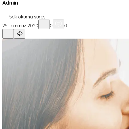
Admin
5
dk okuma süresi
25 Temmuz 2020
0
0