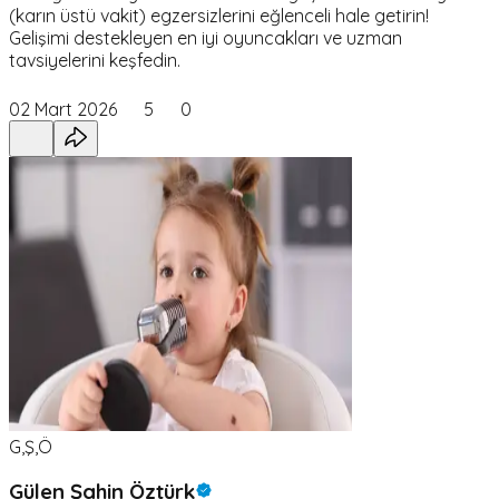
(karın üstü vakit) egzersizlerini eğlenceli hale getirin!
Gelişimi destekleyen en iyi oyuncakları ve uzman
tavsiyelerini keşfedin.
02 Mart 2026
5
0
G,Ş,Ö
Gülen Şahin Öztürk