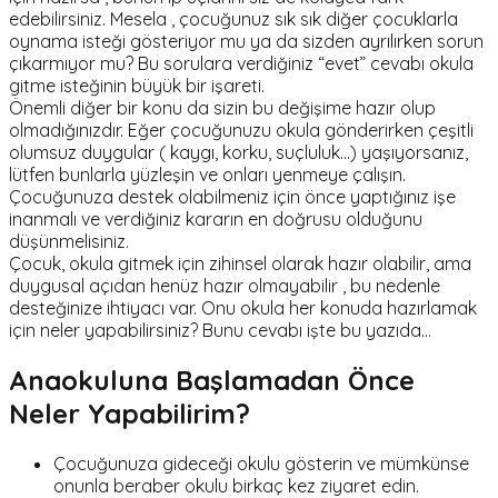
edebilirsiniz. Mesela , çocuğunuz sık sık diğer çocuklarla
oynama isteği gösteriyor mu ya da sizden ayrılırken sorun
çıkarmıyor mu? Bu sorulara verdiğiniz “evet” cevabı okula
gitme isteğinin büyük bir işareti.
Önemli diğer bir konu da sizin bu değişime hazır olup
olmadığınızdır. Eğer çocuğunuzu okula gönderirken çeşitli
olumsuz duygular ( kaygı, korku, suçluluk...) yaşıyorsanız,
lütfen bunlarla yüzleşin ve onları yenmeye çalışın.
Çocuğunuza destek olabilmeniz için önce yaptığınız işe
inanmalı ve verdiğiniz kararın en doğrusu olduğunu
düşünmelisiniz.
Çocuk, okula gitmek için zihinsel olarak hazır olabilir, ama
duygusal açıdan henüz hazır olmayabilir , bu nedenle
desteğinize ihtiyacı var. Onu okula her konuda hazırlamak
için neler yapabilirsiniz? Bunu cevabı işte bu yazıda…
Anaokuluna Başlamadan Önce
Neler Yapabilirim?
Çocuğunuza gideceği okulu gösterin ve mümkünse
onunla beraber okulu birkaç kez ziyaret edin.