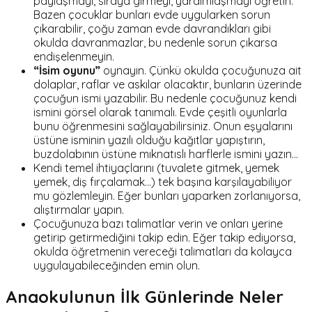
paylaşmayı, sıraya girmeyi, yardımlaşmayı öğretin.
Bazen çocuklar bunları evde uygularken sorun
çıkarabilir, çoğu zaman evde davrandıkları gibi
okulda davranmazlar, bu nedenle sorun çıkarsa
endişelenmeyin.
“İsim oyunu”
oynayın. Çünkü okulda çocuğunuza ait
dolaplar, raflar ve askılar olacaktır, bunların üzerinde
çocuğun ismi yazabilir. Bu nedenle çocuğunuz kendi
ismini görsel olarak tanımalı. Evde çeşitli oyunlarla
bunu öğrenmesini sağlayabilirsiniz. Onun eşyalarını
üstüne isminin yazılı olduğu kağıtlar yapıştırın,
buzdolabının üstüne mıknatıslı harflerle ismini yazın...
Kendi temel ihtiyaçlarını (tuvalete gitmek, yemek
yemek, diş fırçalamak...) tek başına karşılayabiliyor
mu gözlemleyin. Eğer bunları yaparken zorlanıyorsa,
alıştırmalar yapın.
Çocuğunuza bazı talimatlar verin ve onları yerine
getirip getirmediğini takip edin. Eğer takip ediyorsa,
okulda öğretmenin vereceği talimatları da kolayca
uygulayabileceğinden emin olun.
Anaokulunun İlk Günlerinde Neler