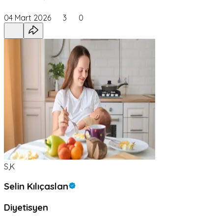
04 Mart 2026
3
0
S,K
Selin Kılıçaslan
Diyetisyen