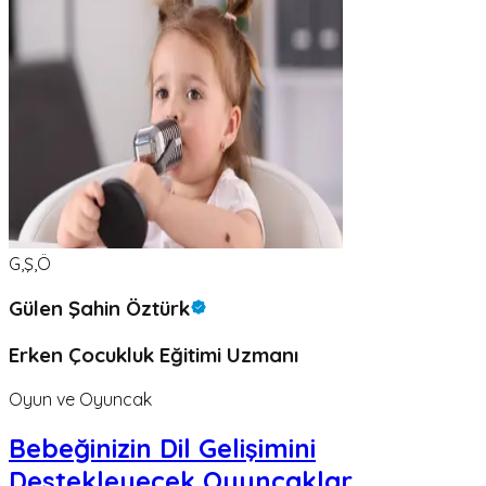
G,Ş,Ö
Gülen Şahin Öztürk
Erken Çocukluk Eğitimi Uzmanı
Oyun ve Oyuncak
Bebeğinizin Dil Gelişimini
Destekleyecek Oyuncaklar