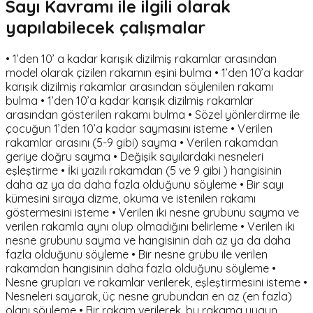
Sayı Kavramı ile ilgili olarak
yapılabilecek çalışmalar
• 1’den 10’ a kadar karışık dizilmiş rakamlar arasından
model olarak çizilen rakamın eşini bulma • 1’den 10’a kadar
karışık dizilmiş rakamlar arasından söylenilen rakamı
bulma • 1’den 10’a kadar karışık dizilmiş rakamlar
arasından gösterilen rakamı bulma • Sözel yönlerdirme ile
çocuğun 1’den 10’a kadar saymasını isteme • Verilen
rakamlar arasını (5-9 gibi) sayma • Verilen rakamdan
geriye doğru sayma • Değişik sayılardaki nesneleri
eşleştirme • İki yazılı rakamdan (5 ve 9 gibi ) hangisinin
daha az ya da daha fazla olduğunu söyleme • Bir sayı
kümesini sıraya dizme, okuma ve istenilen rakamı
göstermesini isteme • Verilen iki nesne grubunu sayma ve
verilen rakamla aynı olup olmadığını belirleme • Verilen iki
nesne grubunu sayma ve hangisinin dah az ya da daha
fazla olduğunu söyleme • Bir nesne grubu ile verilen
rakamdan hangisinin daha fazla olduğunu söyleme •
Nesne grupları ve rakamlar verilerek, eşleştirmesini isteme •
Nesneleri sayarak, üç nesne grubundan en az (en fazla)
olanı söyleme • Bir rakam verilerek, bu rakama uygun