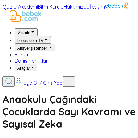
Quizler
Akademi
Bilim Kurulu
Hakkımızda
İletişim
Makale
bebek.com TV
Alışveriş Rehberi
Forum
Danışmanlıklar
Araçlar
Üye Ol / Giriş Yap
Anaokulu Çağındaki
Çocuklarda Sayı Kavramı ve
Sayısal Zeka