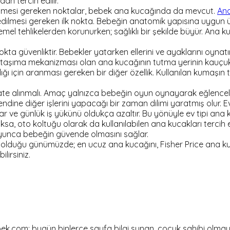
an tercih edilir.
etmesi gereken noktalar, bebek ana kucağında da mevcut.
Ana
edilmesi gereken ilk nokta. Bebeğin anatomik yapısına uygun ü
 tehlikelerden korunurken; sağlıklı bir şekilde büyür. Ana kuc
okta güvenliktir. Bebekler yatarken ellerini ve ayaklarını oyn
taşıma mekanizması olan ana kucağının tutma yerinin kauçuk
ğı için aranması gereken bir diğer özellik. Kullanılan kumaşın
te alınmalı. Amaç yalnızca bebeğin oyun oynayarak eğlenceli vak
dine diğer işlerini yapacağı bir zaman dilimi yaratmış olur. E
e günlük iş yükünü oldukça azaltır. Bu yönüyle ev tipi ana kucak
ksa, oto koltuğu olarak da kullanılabilen ana kucakları tercih 
oyunca bebeğin güvende olmasını sağlar.
olduğu günümüzde; en ucuz ana kucağını, Fisher Price ana kucağ
lirsiniz.
om; bugün binlerce sayfa bilgi sunan, çocuk sahibi olmayı dü