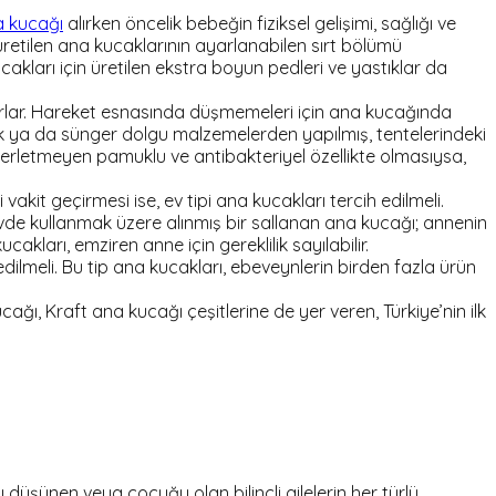
 kucağı
alırken öncelik bebeğin fiziksel gelişimi, sağlığı ve
retilen ana kucaklarının ayarlanabilen sırt bölümü
akları için üretilen ekstra boyun pedleri ve yastıklar da
atırlar. Hareket esnasında düşmemeleri için ana kucağında
 ya da sünger dolgu malzemelerden yapılmış, tentelerindeki
 terletmeyen pamuklu ve antibakteriyel özellikte olmasıysa,
it geçirmesi ise, ev tipi ana kucakları tercih edilmeli.
vde kullanmak üzere alınmış bir sallanan ana kucağı; annenin
ları, emziren anne için gereklilik sayılabilir.
edilmeli. Bu tip ana kucakları, ebeveynlerin birden fazla ürün
ı, Kraft ana kucağı çeşitlerine de yer veren, Türkiye’nin ilk
şünen veya çocuğu olan bilinçli ailelerin her türlü