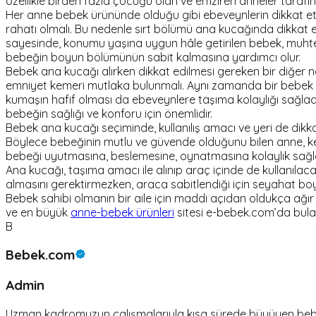
özellikle birden fazla çocuğu olan ve emziren anneler tarafınd
Her anne bebek ürününde olduğu gibi ebeveynlerin dikkat 
rahatı olmalı. Bu nedenle sırt bölümü ana kucağında dikkat 
sayesinde, konumu yaşına uygun hâle getirilen bebek, muhtemel
bebeğin boyun bölümünün sabit kalmasına yardımcı olur.
Bebek ana kucağı alırken dikkat edilmesi gereken bir diğer n
emniyet kemeri mutlaka bulunmalı. Aynı zamanda bir bebek 
kumaşın hafif olması da ebeveynlere taşıma kolaylığı sağladı
bebeğin sağlığı ve konforu için önemlidir.
Bebek ana kucağı seçiminde, kullanılış amacı ve yeri de dikka
Böylece bebeğinin mutlu ve güvende olduğunu bilen anne, ken
bebeği uyutmasına, beslemesine, oynatmasına kolaylık sağlar v
Ana kucağı, taşıma amacı ile alınıp araç içinde de kullanılaca
almasını gerektirmezken, araca sabitlendiği için seyahat b
Bebek sahibi olmanın bir aile için maddi açıdan oldukça ağır 
ve en büyük
anne-bebek ürünleri
sitesi e-bebek.com’da bulabi
B
Bebek.com
Admin
Uzman kadromuzun çalışmalarıyla kısa sürede büyüyen bebek.c