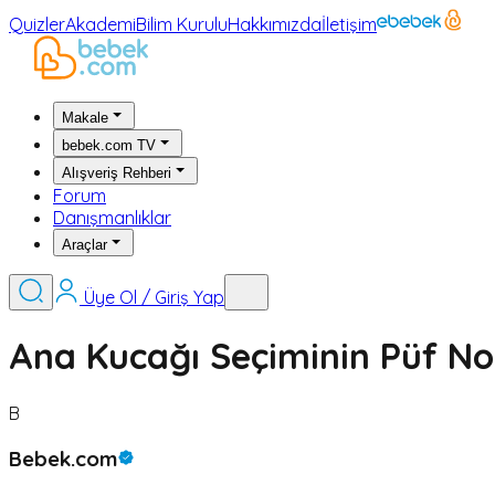
Quizler
Akademi
Bilim Kurulu
Hakkımızda
İletişim
Makale
bebek.com TV
Alışveriş Rehberi
Forum
Danışmanlıklar
Araçlar
Üye Ol / Giriş Yap
Ana Kucağı Seçiminin Püf No
B
Bebek.com