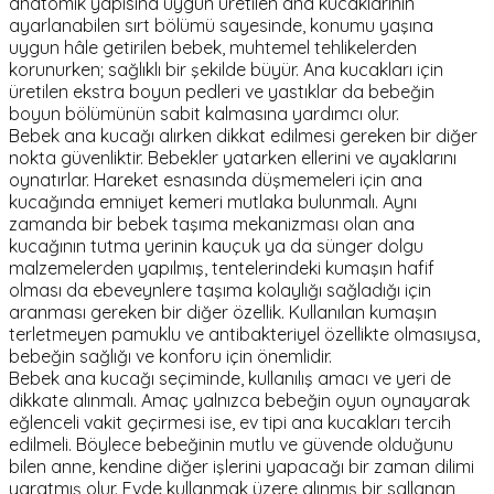
anatomik yapısına uygun üretilen ana kucaklarının
ayarlanabilen sırt bölümü sayesinde, konumu yaşına
uygun hâle getirilen bebek, muhtemel tehlikelerden
korunurken; sağlıklı bir şekilde büyür. Ana kucakları için
üretilen ekstra boyun pedleri ve yastıklar da bebeğin
boyun bölümünün sabit kalmasına yardımcı olur.
Bebek ana kucağı alırken dikkat edilmesi gereken bir diğer
nokta güvenliktir. Bebekler yatarken ellerini ve ayaklarını
oynatırlar. Hareket esnasında düşmemeleri için ana
kucağında emniyet kemeri mutlaka bulunmalı. Aynı
zamanda bir bebek taşıma mekanizması olan ana
kucağının tutma yerinin kauçuk ya da sünger dolgu
malzemelerden yapılmış, tentelerindeki kumaşın hafif
olması da ebeveynlere taşıma kolaylığı sağladığı için
aranması gereken bir diğer özellik. Kullanılan kumaşın
terletmeyen pamuklu ve antibakteriyel özellikte olmasıysa,
bebeğin sağlığı ve konforu için önemlidir.
Bebek ana kucağı seçiminde, kullanılış amacı ve yeri de
dikkate alınmalı. Amaç yalnızca bebeğin oyun oynayarak
eğlenceli vakit geçirmesi ise, ev tipi ana kucakları tercih
edilmeli. Böylece bebeğinin mutlu ve güvende olduğunu
bilen anne, kendine diğer işlerini yapacağı bir zaman dilimi
yaratmış olur. Evde kullanmak üzere alınmış bir sallanan