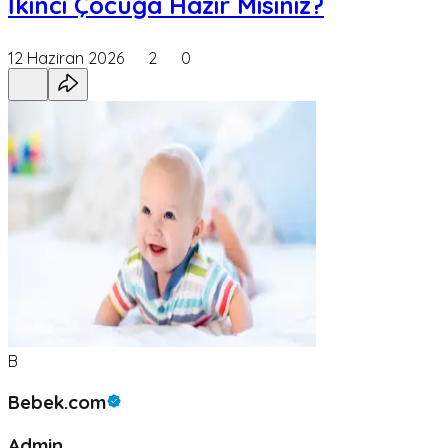
İkinci Çocuğa Hazır Mısınız?
12 Haziran 2026
2
0
B
Bebek.com
Admin