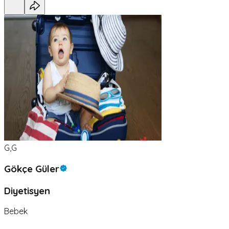
G,G
Gökçe Güler
Diyetisyen
Bebek