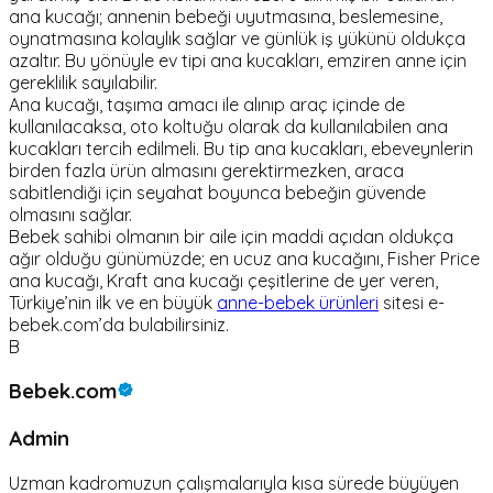
ana kucağı; annenin bebeği uyutmasına, beslemesine,
oynatmasına kolaylık sağlar ve günlük iş yükünü oldukça
azaltır. Bu yönüyle ev tipi ana kucakları, emziren anne için
gereklilik sayılabilir.
Ana kucağı, taşıma amacı ile alınıp araç içinde de
kullanılacaksa, oto koltuğu olarak da kullanılabilen ana
kucakları tercih edilmeli. Bu tip ana kucakları, ebeveynlerin
birden fazla ürün almasını gerektirmezken, araca
sabitlendiği için seyahat boyunca bebeğin güvende
olmasını sağlar.
Bebek sahibi olmanın bir aile için maddi açıdan oldukça
ağır olduğu günümüzde; en ucuz ana kucağını, Fisher Price
ana kucağı, Kraft ana kucağı çeşitlerine de yer veren,
Türkiye’nin ilk ve en büyük
anne-bebek ürünleri
sitesi e-
bebek.com’da bulabilirsiniz.
B
Bebek.com
Admin
Uzman kadromuzun çalışmalarıyla kısa sürede büyüyen