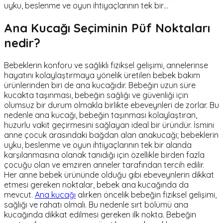
uyku, beslenme ve oyun ihtiyaçlarının tek bir…
Ana Kucağı Seçiminin Püf Noktaları
nedir?
Bebeklerin konforu ve sağlıklı fiziksel gelişimi, annelerinse
hayatını kolaylaştırmaya yönelik üretilen bebek bakım
ürünlerinden biri de ana kucağıdır. Bebeğin uzun süre
kucakta taşınması, bebeğin sağlığı ve güvenliği için
olumsuz bir durum olmakla birlikte ebeveynleri de zorlar. Bu
nedenle ana kucağı, bebeğin taşınması kolaylaştıran,
huzurlu vakit geçirmesini sağlayan ideal bir üründür. İsmini
anne çocuk arasındaki bağdan alan anakucağı; bebeklerin
uyku, beslenme ve oyun ihtiyaçlarının tek bir alanda
karşılanmasına olanak tanıdığı için özellikle birden fazla
çocuğu olan ve emziren anneler tarafından tercih edilir.
Her anne bebek ürününde olduğu gibi ebeveynlerin dikkat
etmesi gereken noktalar, bebek ana kucağında da
mevcut.
Ana kucağı
alırken öncelik bebeğin fiziksel gelişimi,
sağlığı ve rahatı olmalı. Bu nedenle sırt bölümü ana
kucağında dikkat edilmesi gereken ilk nokta. Bebeğin