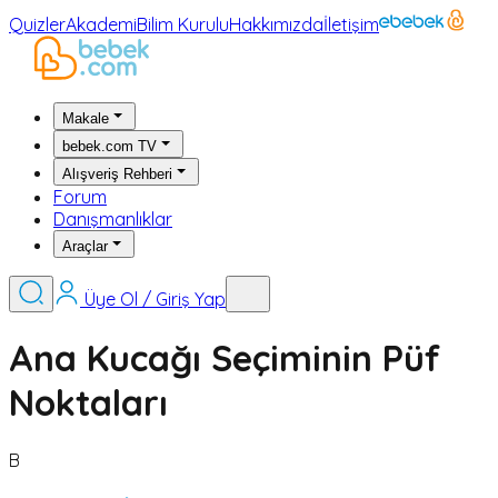
Quizler
Akademi
Bilim Kurulu
Hakkımızda
İletişim
Makale
bebek.com TV
Alışveriş Rehberi
Forum
Danışmanlıklar
Araçlar
Üye Ol / Giriş Yap
Ana Kucağı Seçiminin Püf
Noktaları
B