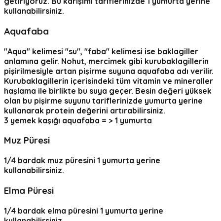
getiriyoruz. Bu karışımı tariflerinizde 1 yumurta yerine
kullanabilirsiniz.
Aquafaba
"Aqua" kelimesi "su", "faba" kelimesi ise baklagiller
anlamına gelir. Nohut, mercimek gibi kurubaklagillerin
pişirilmesiyle artan pişirme suyuna aquafaba adı verilir.
Kurubaklagillerin içerisindeki tüm vitamin ve mineraller
haşlama ile birlikte bu suya geçer. Besin değeri yüksek
olan bu pişirme suyunu tariflerinizde yumurta yerine
kullanarak protein değerini artırabilirsiniz.
3 yemek kaşığı
aquafaba
= > 1 yumurta
Muz Püresi
1/4 bardak muz püresini 1 yumurta yerine
kullanabilirsiniz.
Elma Püresi
1/4 bardak elma püresini 1 yumurta yerine
kullanabilirsiniz.