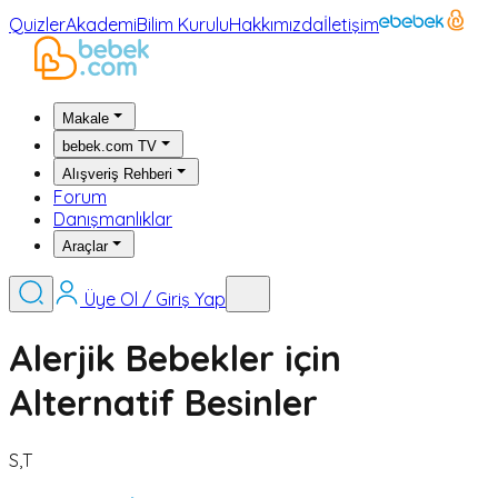
Quizler
Akademi
Bilim Kurulu
Hakkımızda
İletişim
Makale
bebek.com TV
Alışveriş Rehberi
Forum
Danışmanlıklar
Araçlar
Üye Ol / Giriş Yap
Alerjik Bebekler için
Alternatif Besinler
S,T