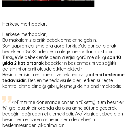
Herkese merhabalar,
Herkese merhabalar,
Bu makalemiz alerjik bebek annelerine gelsin.
Son yapılan çalışmalara göre Türkiye’de güncel olarak
bebeklerin %6-8’inde besin alerjisine rastlanmaktadır.
Türkiye’de bebeklerde besin alerjisi görülme sıklığı
son 10
yılda 2 kat artarak
bebeklerin beslenmesini ve sağlıklı
gelişimini önemli ölçüde etkilemektedi
r
.
Besin alerjisinin en önemli ve tek tedavi yöntemi
beslenme
tedavisidir.
Beslenme tedavisi ile alerji erken süreçte
kontrol altına alındığı gibi iyileşmeyi de hızlandırmaktadır.
<i>Emzirme döneminde annenin tükettiği tüm besinler
%1 gibi düşük bir oranda da olsa anne sütüne geçerek
bebeğini doğrudan etkilemektedir. A</i>lerjiye sebep olan
besin hem emziren annenin hem de bebeğin
beslenmesinden çıkarılmalıdır.