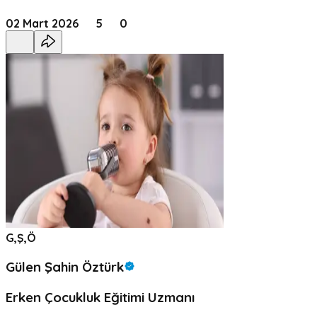
02 Mart 2026
5
0
G,Ş,Ö
Gülen Şahin Öztürk
Erken Çocukluk Eğitimi Uzmanı