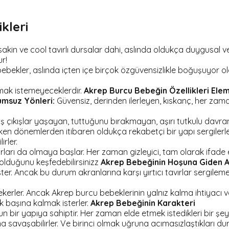
kleri
in ve cool tavırlı dursalar dahi, aslında oldukça duygusal ve 
r!
ekler, aslında içten içe birçok özgüvensizlikle boğuşuyor olab
aşmak istemeyeceklerdir.
Akrep Burcu Bebeğin Özellikleri
Elem
umsuz Yönleri:
Güvensiz, derinden ilerleyen, kıskanç, her zama
ıkışlar yaşayan, tuttuğunu bırakmayan, aşırı tutkulu davranışl
 Erken dönemlerden itibaren oldukça rekabetçi bir yapı sergilerl
irler.
rı da olmaya başlar. Her zaman gizleyici, tam olarak ifade etm
i olduğunu keşfedebilirsinizz
Akrep Bebeğinin Hoşuna Giden Ak
ter. Ancak bu durum akranlarına karşı yırtıcı tavırlar sergile
ekerler. Ancak Akrep burcu bebeklerinin yalnız kalma ihtiyacı va
 başına kalmak isterler.
Akrep Bebeğinin Karakteri
n bir yapıya sahiptir. Her zaman elde etmek istedikleri bir şey
una savaşabilirler. Ve birinci olmak uğruna acımasızlaştıkları du