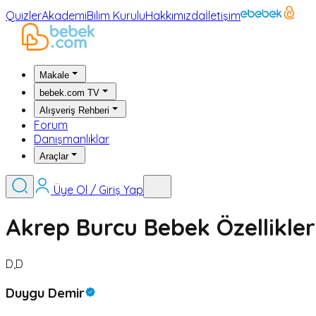
Quizler
Akademi
Bilim Kurulu
Hakkımızda
İletişim
Makale
bebek.com TV
Alışveriş Rehberi
Forum
Danışmanlıklar
Araçlar
Üye Ol / Giriş Yap
Akrep Burcu Bebek Özellikler
D,D
Duygu Demir