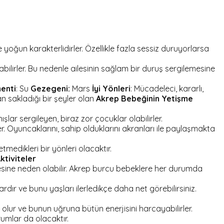
yoğun karakterlidirler. Özellikle fazla sessiz duruyorlarsa
ilirler. Bu nedenle ailesinin sağlam bir duruş sergilemesine
enti
: Su
Gezegeni:
Mars
İyi Yönleri
: Mücadeleci, kararlı,
n sakladığı bir şeyler olan
Akrep Bebeğinin Yetişme
ar sergileyen, biraz zor çocuklar olabilirler.
er. Oyuncaklarını, sahip olduklarını akranları ile paylaşmakta
edikleri bir yönleri olacaktır.
tiviteler
mesine neden olabilir. Akrep burcu bebeklere her durumda
rdır ve bunu yaşları ilerledikçe daha net görebilirsiniz.
 olur ve bunun uğruna bütün enerjisini harcayabilirler.
rumlar da olacaktır.