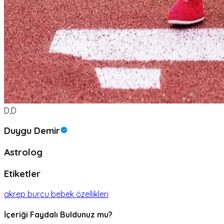
D,D
Duygu Demir
Astrolog
Etiketler
akrep burcu bebek özellikleri
İçeriği Faydalı Buldunuz mu?