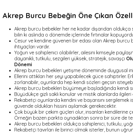
Akrep Burcu Bebeğin Öne Çıkan Özelli
Akrep burcu bebekler her ne kadar dışarıdan oldukça sak
bilin ki aslında o dönemde içlerinde fırtınalar kopuyordu
Cesur ve kendine güvenen bir edası olan Akrep burcu beb
ihtiyaçları vardır.
Yoğun ve sahiplenici olabilirler, ailesini kimseyle payl
dayanıklı, tutkulu, sezgileri yüksek, stratejik, savaşçı
Ol
Dönemi
Akrep burcu bebekleri yetişme döneminde duygusal iniş ç
Ellerini attıkları her şeyi yapabilecek güce sahiptirler.
zorlanabilir, oyunlarda hep kendi sözleri geçsin isteyebil
Akrep burcu bebekleri büyümeye başladığında kendi sırla
Büyüdükçe gizli saklı konular ve mistik alanlarda ilgiler
Rekabetçi oyunlarda kendini ve başarısını sergilemek is
güvende oldukları hissini aşılamak gerekecektir.
Çok büyük bir çekim güçleri olur, insanları kendilerine ç
Örneğin bazen parkta oynadıktan sonra bir süre de tek
Akrep burcu bebekleri oldukça sahiplenici, tutkulu, yoğu
Rekabetçi tavırları ile birinci olmak isterler, bunun uğr