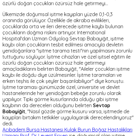
özürlü doğan çocukları özürsüz hale getirmeyi…
Ülkemizde doğumsal işitme kayıpları yüzde 0,1-0,3
oranında görülüyor. Özellikle de akraba evlilikleri,
çocuklarda orta ve ileri derecede işitme kaybı bulunan
çocukların doğma riskini artırıyor. International
Hospital'dan Uzman Odyolog Sevtap Babayiğit, işitme
kaybı olan çocukların tesbit edilmesi amacıyla devletin
yenidoğanlara "işitme tarama testi"nin yapılmasını zorunlu
tuttuğunu söylüyor. İşitme cihazları ve özel işitsel eğitim ile
özürlü doğan çocukları özürsüz hale getirmeyi
amaçladıklarını belirten Babayiğit, "Aileler çocukları işitme
kaybı ile doğdu diye üzülmesinler. İşitme taramaları ve
erken teşhis ile çok şeyler başarılabiliyor" diye konuştu.
İşitme taraması günümüzde özel, üniversite ve devlet
hastanelerinde her yenidoğan bebeğe zorunlu olarak
yapılıyor. Tıpkı görme kusurlarında olduğu gibi işitme
kaybının da dereceleri olduğunu belirten
Sevtap
Babayiğit
, "Nasıl gözde görme kusuru varsa, işitmede de
kayıpları birtakım tetkikler uygulayarak derecelendiriyoruz"
dedi.
Acıbadem Bursa Hastanesi Kulak Burun Boğaz Hastalıkları
Uzmanı Prof. Dr. Levent Erişen
ise, doğumsal olan işitme