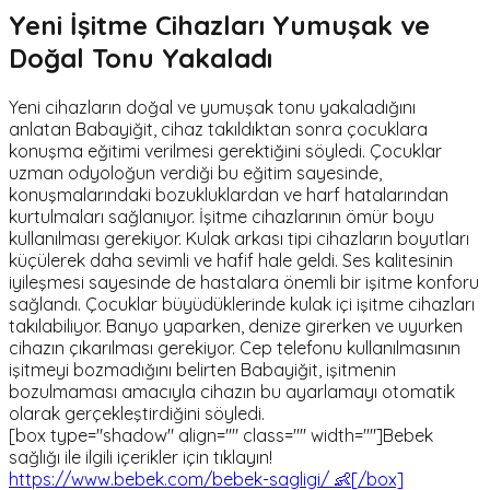
Yeni İşitme Cihazları Yumuşak ve
Doğal Tonu Yakaladı
Yeni cihazların doğal ve yumuşak tonu yakaladığını
anlatan Babayiğit, cihaz takıldıktan sonra çocuklara
konuşma eğitimi verilmesi gerektiğini söyledi. Çocuklar
uzman odyoloğun verdiği bu eğitim sayesinde,
konuşmalarındaki bozukluklardan ve harf hatalarından
kurtulmaları sağlanıyor. İşitme cihazlarının ömür boyu
kullanılması gerekiyor. Kulak arkası tipi cihazların boyutları
küçülerek daha sevimli ve hafif hale geldi. Ses kalitesinin
iyileşmesi sayesinde de hastalara önemli bir işitme konforu
sağlandı. Çocuklar büyüdüklerinde kulak içi işitme cihazları
takılabiliyor. Banyo yaparken, denize girerken ve uyurken
cihazın çıkarılması gerekiyor. Cep telefonu kullanılmasının
işitmeyi bozmadığını belirten Babayiğit, işitmenin
bozulmaması amacıyla cihazın bu ayarlamayı otomatik
olarak gerçekleştirdiğini söyledi.
[box type="shadow" align="" class="" width=""]Bebek
sağlığı ile ilgili içerikler için tıklayın!
https://www.bebek.com/bebek-sagligi/ 👶[/box]