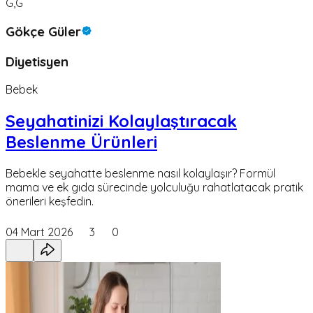
G,G
Gökçe Güler
Diyetisyen
Bebek
Seyahatinizi Kolaylaştıracak
Beslenme Ürünleri
Bebekle seyahatte beslenme nasıl kolaylaşır? Formül
mama ve ek gıda sürecinde yolculuğu rahatlatacak pratik
önerileri keşfedin.
04 Mart 2026
3
0