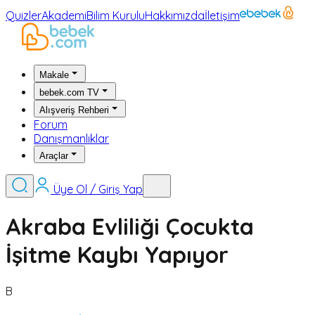
Quizler
Akademi
Bilim Kurulu
Hakkımızda
İletişim
Makale
bebek.com TV
Alışveriş Rehberi
Forum
Danışmanlıklar
Araçlar
Üye Ol / Giriş Yap
Akraba Evliliği Çocukta
İşitme Kaybı Yapıyor
B