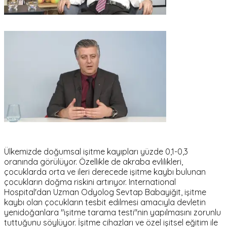
Ülkemizde doğumsal işitme kayıpları yüzde 0,1-0,3
oranında görülüyor. Özellikle de akraba evlilikleri,
çocuklarda orta ve ileri derecede işitme kaybı bulunan
çocukların doğma riskini artırıyor. International
Hospital'dan Uzman Odyolog Sevtap Babayiğit, işitme
kaybı olan çocukların tesbit edilmesi amacıyla devletin
yenidoğanlara "işitme tarama testi"nin yapılmasını zorunlu
tuttuğunu söylüyor. İşitme cihazları ve özel işitsel eğitim ile