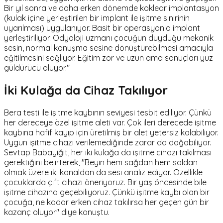
Bir yıl sonra ve daha erken dönemde koklear implantasyon
(kulak içine yerleştirilen bir implant ile işitme sinirinin
uyarılması) uygulanıyor. Basit bir operasyonla implant
yerleştiriliyor. Odyoloji uzmanı çocuğun duyduğu mekanik
sesin, normal konuşma sesine dönüştürebilmesi amacıyla
eğitilmesini sağlıyor. Eğitim zor ve uzun ama sonuçları yüz
güldürücü oluyor."
İki Kulağa da Cihaz Takılıyor
Bera testi ile işitme kaybının seviyesi tesbit ediliyor. Çünkü
her dereceye özel işitme aleti var. Çok ileri derecede işitme
kaybına hafif kayıp için üretilmiş bir alet yetersiz kalabiliyor.
Uygun işitme cihazı verilemediğinde zarar da doğabiliyor.
Sevtap Babayiğit, her iki kulağa da işitme cihazı takılması
gerektiğini belirterek, "Beyin hem sağdan hem soldan
olmak üzere iki kanaldan da sesi analiz ediyor. Özellikle
çocuklarda çift cihazı öneriyoruz. Bir yaş öncesinde bile
işitme cihazına geçebiliyoruz. Çünkü işitme kaybı olan bir
çocuğa, ne kadar erken cihaz takılırsa her geçen gün bir
kazanç oluyor" diye konuştu.