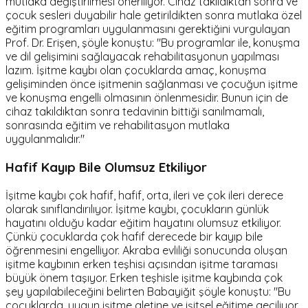
mutlaka değiştirilmesi öneriliyor. Cihaz takıldıktan sonra ve
çocuk sesleri duyabilir hale getirildikten sonra mutlaka özel
eğitim programları uygulanmasını gerektiğini vurgulayan
Prof. Dr. Erişen, şöyle konuştu: "Bu programlar ile, konuşma
ve dil gelişimini sağlayacak rehabilitasyonun yapılması
lazım. İşitme kaybı olan çocuklarda amaç, konuşma
gelişiminden önce işitmenin sağlanması ve çocuğun işitme
ve konuşma engelli olmasının önlenmesidir. Bunun için de
cihaz takıldıktan sonra tedavinin bittiği sanılmamalı,
sonrasında eğitim ve rehabilitasyon mutlaka
uygulanmalıdır."
Hafif Kayıp Bile Olumsuz Etkiliyor
İşitme kaybı çok hafif, hafif, orta, ileri ve çok ileri derece
olarak sınıflandırılıyor. İşitme kaybı, çocukların günlük
hayatını olduğu kadar eğitim hayatını olumsuz etkiliyor.
Çünkü çocuklarda çok hafif derecede bir kayıp bile
öğrenmesini engelliyor. Akraba evliliği sonucunda oluşan
işitme kaybının erken teşhisi açısından işitme taraması
büyük önem taşıyor. Erken teşhisle işitme kaybında çok
şey yapılabileceğini belirten Babayiğit şöyle konuştu: "Bu
çocuklarda, uygun işitme aletine ve işitsel eğitime geçiliyor.