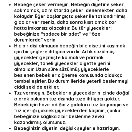
Bebeğe şeker vermeyin.
Bebeğin diyetine şeker
sokmamak, az miktarda şekeri denemekten daha
kolaydır. Eğer başlangıçta şeker ile tatlandırılmış
gıdalar verirseniz, daha sonra kısıtlamak zor
hatta imkansız olacaktır. Bu tür yiyecekleri
bebeğinize “sadece bir adet” ve “özel
durumlarda” verin.
Hiç bir dişi olmayan bebeğin bile dişetini kaşımak
için bir şeylere ihtiyacı vardır. Artık süzülmüş
yiyecekler geçmişte kalmalı ve parmak
yiyecekler, taneli yiyecekler diyette yerini
almalıdır. Uzun süre süzülmüş yiyeceklerle
beslenen bebekler çiğneme konusunda oldukça
tembelleşirler. Bu durum ileride yeterli beslenmeyi
ciddi şekilde etkiler.
Tuz vermeyin.
Bebeklerin yiyeceklerin içinde doğal
olarak bulunan tuz dışında tuza ihtiyacı yoktur.
Bebek için hazırladığınız gıdalara tuz koymayın ve
tuz içeriği yüksek yiyeceklerden kaçının, çünkü
bebeğinize sağlıksız bir beslenme zevki
kazandırmış olursunuz.
Bebeğinizin diyetini değişik şeylerle hazırlayın.