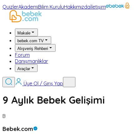
Quizler
Akademi
Bilim Kurulu
Hakkımızda
İletişim
Makale
bebek.com TV
Alışveriş Rehberi
Forum
Danışmanlıklar
Araçlar
Üye Ol / Giriş Yap
9 Aylık Bebek Gelişimi
B
Bebek.com