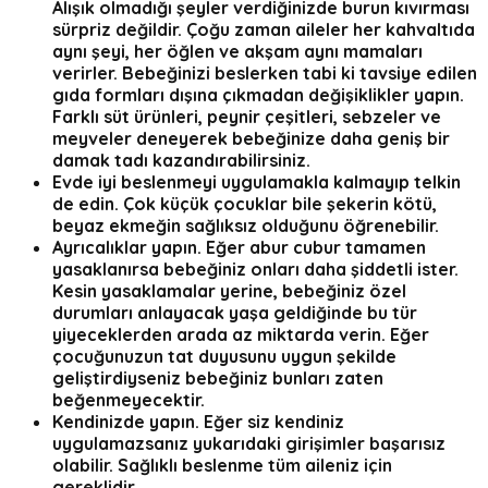
Alışık olmadığı şeyler verdiğinizde burun kıvırması
sürpriz değildir. Çoğu zaman aileler her kahvaltıda
aynı şeyi, her öğlen ve akşam aynı mamaları
verirler. Bebeğinizi beslerken tabi ki tavsiye edilen
gıda formları dışına çıkmadan değişiklikler yapın.
Farklı süt ürünleri, peynir çeşitleri, sebzeler ve
meyveler deneyerek bebeğinize daha geniş bir
damak tadı kazandırabilirsiniz.
Evde iyi beslenmeyi uygulamakla kalmayıp telkin
de edin.
Çok küçük çocuklar bile şekerin kötü,
beyaz ekmeğin sağlıksız olduğunu öğrenebilir.
Ayrıcalıklar yapın.
Eğer abur cubur tamamen
yasaklanırsa bebeğiniz onları daha şiddetli ister.
Kesin yasaklamalar yerine, bebeğiniz özel
durumları anlayacak yaşa geldiğinde bu tür
yiyeceklerden arada az miktarda verin. Eğer
çocuğunuzun tat duyusunu uygun şekilde
geliştirdiyseniz bebeğiniz bunları zaten
beğenmeyecektir.
Kendinizde yapın. Eğer siz kendiniz
uygulamazsanız yukarıdaki girişimler başarısız
olabilir. Sağlıklı beslenme tüm aileniz için
gereklidir.