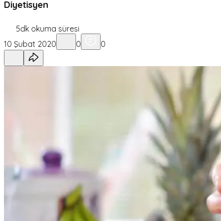
Diyetisyen
5
dk okuma süresi
10 Şubat 2020
0
0