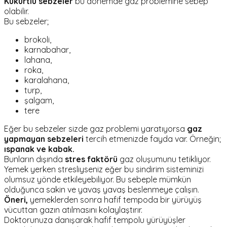
Kükürtlü sebzeler
bu dönemde gaz problemine sebep
olabilir.
Bu sebzeler;
brokoli,
karnabahar,
lahana,
roka,
karalahana,
turp,
şalgam,
tere
Eğer bu sebzeler sizde gaz problemi yaratıyorsa
gaz
yapmayan sebzeleri
tercih etmenizde fayda var. Örneğin;
ıspanak ve kabak.
Bunların dışında
stres faktörü
gaz oluşumunu tetikliyor.
Yemek yerken stresliyseniz eğer bu sindirim sisteminizi
olumsuz yönde etkileyebiliyor. Bu sebeple mümkün
olduğunca sakin ve yavaş yavaş beslenmeye çalışın.
Öneri,
yemeklerden sonra hafif tempoda bir yürüyüş
vücuttan gazın atılmasını kolaylaştırır.
Doktorunuza danışarak hafif tempolu yürüyüşler