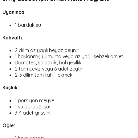
Uyanınca:
1 bardak su
Kahvaltı:
2 dilim az yağlı beyaz peynir
1 haşlanmış yumurta veya az yağlı sebzeli omlet
Domates, salatalık, bol yeşillik
2 tam ceviz veya 6 adet zeytin
2-3 dilim tam tahıllı ekmek
Kuşluk:
1 porsiyon meyve
1 su bardağı süt
3-4 adet grissini
Öğle: