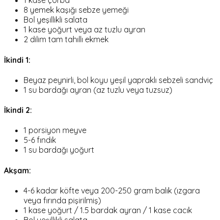
1 kase çorba
8 yemek kaşığı sebze yemeği
Bol yeşillikli salata
1 kase yoğurt veya az tuzlu ayran
2 dilim tam tahıllı ekmek
İkindi 1:
Beyaz peynirli, bol koyu yeşil yapraklı sebzeli sandviç
1 su bardağı ayran (az tuzlu veya tuzsuz)
İkindi 2:
1 porsiyon meyve
5-6 fındık
1 su bardağı yoğurt
Akşam:
4-6 kadar köfte veya 200-250 gram balık (ızgara
veya fırında pişirilmiş)
1 kase yoğurt / 1.5 bardak ayran / 1 kase cacık
Bol yeşillikli salata