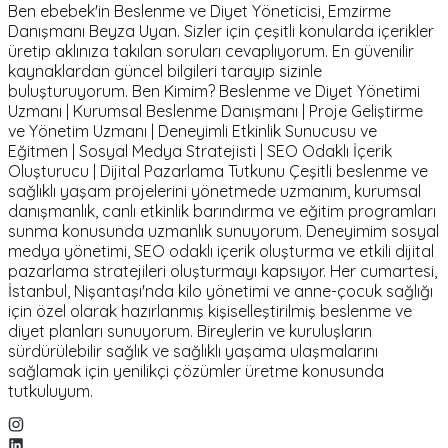
Ben ebebek'in Beslenme ve Diyet Yöneticisi, Emzirme
Danışmanı Beyza Uyan. Sizler için çeşitli konularda içerikler
üretip aklınıza takılan soruları cevaplıyorum. En güvenilir
kaynaklardan güncel bilgileri tarayıp sizinle
buluşturuyorum. Ben Kimim? Beslenme ve Diyet Yönetimi
Uzmanı | Kurumsal Beslenme Danışmanı | Proje Geliştirme
ve Yönetim Uzmanı | Deneyimli Etkinlik Sunucusu ve
Eğitmen | Sosyal Medya Stratejisti | SEO Odaklı İçerik
Oluşturucu | Dijital Pazarlama Tutkunu Çeşitli beslenme ve
sağlıklı yaşam projelerini yönetmede uzmanım, kurumsal
danışmanlık, canlı etkinlik barındırma ve eğitim programları
sunma konusunda uzmanlık sunuyorum. Deneyimim sosyal
medya yönetimi, SEO odaklı içerik oluşturma ve etkili dijital
pazarlama stratejileri oluşturmayı kapsıyor. Her cumartesi,
İstanbul, Nişantaşı'nda kilo yönetimi ve anne-çocuk sağlığı
için özel olarak hazırlanmış kişiselleştirilmiş beslenme ve
diyet planları sunuyorum. Bireylerin ve kuruluşların
sürdürülebilir sağlık ve sağlıklı yaşama ulaşmalarını
sağlamak için yenilikçi çözümler üretme konusunda
tutkuluyum.