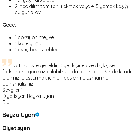
2 ince dilim tam tahıllı ekmek veya 4-5 yemek kaşığı
bulgur pilavı
Gece:
1 porsiyon meyve
1 kase yoğurt
1 avuç beyaz leblebi
Not: Bu liste geneldir. Diyet kişiye özeldir, kişisel
farklılıklara göre azaltılabilir ya da arttırılabilir. Siz de kendi
planınızı oluşturmak için bir beslenme uzmanına
danışmalısınız.
Sevgiler ?
Diyetisyen Beyza Uyan
B,U
Beyza Uyan
Diyetisyen