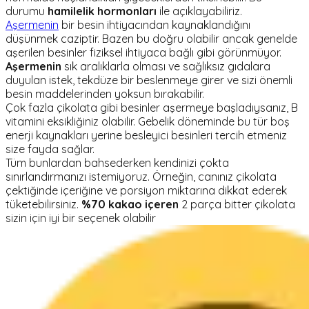
durumu
hamilelik hormonları
ile açıklayabiliriz.
Aşermenin
bir besin ihtiyacından kaynaklandığını
düşünmek caziptir. Bazen bu doğru olabilir ancak genelde
aşerilen besinler fiziksel ihtiyaca bağlı gibi görünmüyor.
Aşermenin
sık aralıklarla olması ve sağlıksız gıdalara
duyulan istek, tekdüze bir beslenmeye girer ve sizi önemli
besin maddelerinden yoksun bırakabilir.
Çok fazla çikolata gibi besinler aşermeye başladıysanız, B
vitamini eksikliğiniz olabilir. Gebelik döneminde bu tür boş
enerji kaynakları yerine besleyici besinleri tercih etmeniz
size fayda sağlar.
Tüm bunlardan bahsederken kendinizi çokta
sınırlandırmanızı istemiyoruz. Örneğin, canınız çikolata
çektiğinde içeriğine ve porsiyon miktarına dikkat ederek
tüketebilirsiniz.
%70 kakao içeren
2 parça bitter çikolata
sizin için iyi bir seçenek olabilir