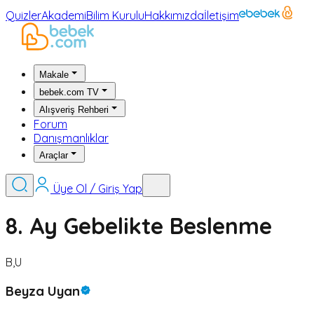
Quizler
Akademi
Bilim Kurulu
Hakkımızda
İletişim
Makale
bebek.com TV
Alışveriş Rehberi
Forum
Danışmanlıklar
Araçlar
Üye Ol / Giriş Yap
8. Ay Gebelikte Beslenme
B,U
Beyza Uyan