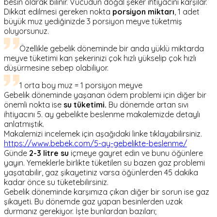
besin olarak bilinir. Vücudun doğal şeker ihtiyacını karşılar.
Dikkat edilmesi gereken nokta
porsiyon miktarı
, 1 adet
büyük muz yediğinizde 3 porsiyon meyve tüketmiş
oluyorsunuz.
Özellikle gebelik döneminde bir anda yüklü miktarda
meyve tüketimi kan şekerinizi çok hızlı yükselip çok hızlı
düşürmesine sebep olabiliyor.
1 orta boy muz = 1 porsiyon meyve
Gebelik döneminde yaşanan ödem problemi için diğer bir
önemli nokta ise
su tüketimi.
Bu dönemde artan sıvı
ihtiyacını 5. ay gebelikte beslenme makalemizde detaylı
anlatmıştık.
Makalemizi incelemek için aşağıdaki linke tıklayabilirsiniz.
https://www.bebek.com/5-ay-gebelikte-beslenme/
Günde
2-3 litre su
içmeye gayret edin ve bunu öğünlere
yayın. Yemeklerle birlikte tüketilen su bazen gaz problemi
yaşatabilir, gaz şikayetiniz varsa öğünlerden 45 dakika
kadar önce su tüketebilirsiniz.
Gebelik döneminde karşımıza çıkan diğer bir sorun ise gaz
şikayeti. Bu dönemde gaz yapan besinlerden uzak
durmanız gerekiyor. İşte bunlardan bazıları;