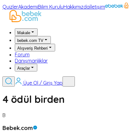
Quizler
Akademi
Bilim Kurulu
Hakkımızda
İletişim
Makale
bebek.com TV
Alışveriş Rehberi
Forum
Danışmanlıklar
Araçlar
Üye Ol / Giriş Yap
4 ödül birden
B
Bebek.com