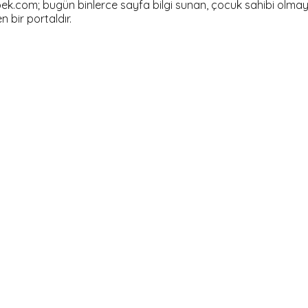
om; bugün binlerce sayfa bilgi sunan, çocuk sahibi olmayı dü
en bir portaldır.