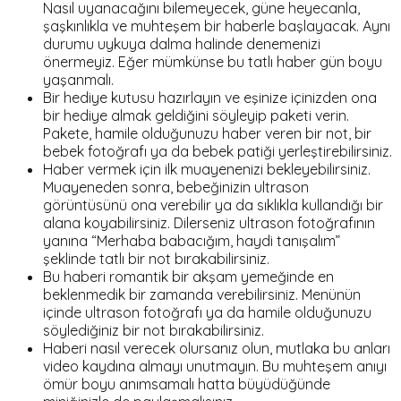
Nasıl uyanacağını bilemeyecek, güne heyecanla,
şaşkınlıkla ve muhteşem bir haberle başlayacak. Aynı
durumu uykuya dalma halinde denemenizi
önermeyiz. Eğer mümkünse bu tatlı haber gün boyu
yaşanmalı.
Bir hediye kutusu hazırlayın ve eşinize içinizden ona
bir hediye almak geldiğini söyleyip paketi verin.
Pakete, hamile olduğunuzu haber veren bir not, bir
bebek fotoğrafı ya da bebek patiği yerleştirebilirsiniz.
Haber vermek için ilk muayenenizi bekleyebilirsiniz.
Muayeneden sonra, bebeğinizin ultrason
görüntüsünü ona verebilir ya da sıklıkla kullandığı bir
alana koyabilirsiniz. Dilerseniz ultrason fotoğrafının
yanına “Merhaba babacığım, haydi tanışalım”
şeklinde tatlı bir not bırakabilirsiniz.
Bu haberi romantik bir akşam yemeğinde en
beklenmedik bir zamanda verebilirsiniz. Menünün
içinde ultrason fotoğrafı ya da hamile olduğunuzu
söylediğiniz bir not bırakabilirsiniz.
Haberi nasıl verecek olursanız olun, mutlaka bu anları
video kaydına almayı unutmayın. Bu muhteşem anıyı
ömür boyu anımsamalı hatta büyüdüğünde