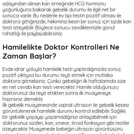
adayından alınan kan örneğinde HCG hormonu
yoğunluğuna bakarak gebelik durumu ile ilgili net bir
sonuca varılır. Bu nedenle ev tipi testin pozitif olması ile
doktora gittiğinizde, hekiminiz kesin bir sonuç için sizde kan
testi isteyebilir. Böylece sonucu sevdiklerinizle gönül
rahatlığı ile paylaşabilirsiniz.
Hamilelikte Doktor Kontrolleri Ne
Zaman Başlar?
Evde idrar yoluyla hamilelik testi yaptırdığınızda sonuç
pozitif çıktıysa bu durumu teyit etmek için mutlaka
doktora gitmelisiniz. Çünkü gebeliğin ilk haftalarında size
en net cevabı kan testi verecektir. Hamile olduğunuzu
doktorunuz da teyit ettikten sonra ilk muayeneye
hazırsınız demektir.
İlk gebelik muayenesinde vajinal ultrason ile gebelik kesesi
görüntülenerek hamilelik durumu kontrol edilebilir. Sağlıklı
bir gebelik yaşayıp yaşamadığınızı anlayabilmek için
doktorunuz sizden, kan, smear, tiroid fonksiyon gibi testler
isteyecektir. Muayenede bebeğin ultrason görüntüsünü