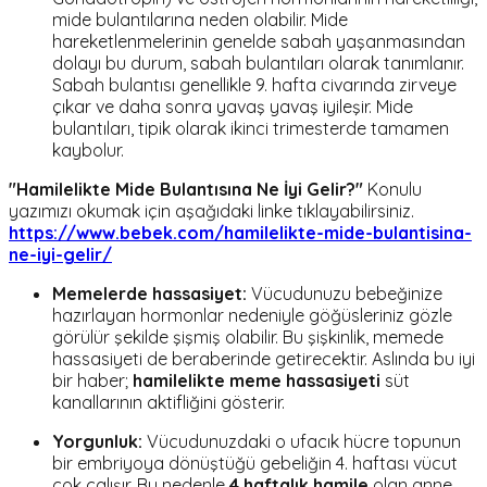
mide bulantılarına neden olabilir. Mide
hareketlenmelerinin genelde sabah yaşanmasından
dolayı bu durum, sabah bulantıları olarak tanımlanır.
Sabah bulantısı genellikle 9. hafta civarında zirveye
çıkar ve daha sonra yavaş yavaş iyileşir. Mide
bulantıları, tipik olarak ikinci trimesterde tamamen
kaybolur.
"Hamilelikte Mide Bulantısına Ne İyi Gelir?"
Konulu
yazımızı okumak için aşağıdaki linke tıklayabilirsiniz.
https://www.bebek.com/hamilelikte-mide-bulantisina-
ne-iyi-gelir/
Memelerde hassasiyet:
Vücudunuzu bebeğinize
hazırlayan hormonlar nedeniyle göğüsleriniz gözle
görülür şekilde şişmiş olabilir. Bu şişkinlik, memede
hassasiyeti de beraberinde getirecektir. Aslında bu iyi
bir haber;
hamilelikte meme hassasiyeti
süt
kanallarının aktifliğini gösterir.
Yorgunluk:
Vücudunuzdaki o ufacık hücre topunun
bir embriyoya dönüştüğü gebeliğin 4. haftası vücut
çok çalışır. Bu nedenle
4 haftalık hamile
olan anne