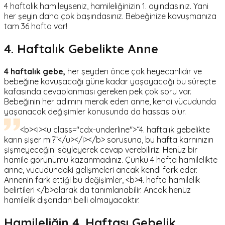
4 haftalık hamileyseniz, hamileliğinizin 1. ayındasınız. Yani
her şeyin daha çok başındasınız. Bebeğinize kavuşmanıza
tam 36 hafta var!
4. Haftalık Gebelikte Anne
4 haftalık gebe,
her şeyden önce çok heyecanlıdır ve
bebeğine kavuşacağı güne kadar yaşayacağı bu süreçte
kafasında cevaplanması gereken pek çok soru var.
Bebeğinin her adımını merak eden anne, kendi vücudunda
yaşanacak değişimler konusunda da hassas olur.
<b><i><u class="cdx-underline">“4. haftalık gebelikte
karın şişer mi?”</u></i></b> sorusuna, bu hafta karnınızın
şişmeyeceğini söyleyerek cevap verebiliriz. Henüz bir
hamile görünümü kazanmadınız. Çünkü 4 hafta hamilelikte
anne, vücudundaki gelişmeleri ancak kendi fark eder.
Annenin fark ettiği bu değişimler, <b>4. hafta hamilelik
belirtileri </b>olarak da tanımlanabilir. Ancak henüz
hamilelik dışarıdan belli olmayacaktır.
Hamileliğin 4. Haftası Gebelik