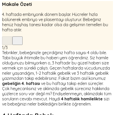
Makale Özeti
4. haftada embriyonik dönem başlar. Hücreler hızla
bölünerek embriyo ve plasentayı oluşturur. Bebeğiniz
henüz haşhaş tanesi kadar olsa da gelişimin temelleri bu
hafta atılır.
1
/
3
Tebrikler, bebeğinizle geçirdiğiniz hafta sayısı 4 oldu bile.
Tabii büyük ihtimalle bu haberi yeni öğrendiniz. Siz hamile
olduğunuzu bilmiyorken o, 3 haftadır bu güzel haberi size
vermek için sürekli çalıştı. Geçen haftalarda vücudunuzda
neler yaşandığını, 1-2 haftalık gebelik ve 3 haftalık gebelik
yazımızdan takip edebilirsiniz. Fakat bizim asıl konumuz
gebeliğin 4. haftası
ve bu haftayı takip eden süreçler.
Çok heyecanlısınız ve aklınızda gebelik süreciniz hakkında
yüzlerce soru var değil mi? Endişelenmeyin, aklınızdaki tüm
soruların cevabı mevcut. Haydi
4 haftalık hamilelikte
sizi
ve bebeğinizi neler beklediğini birlikte öğrenelim.