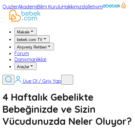
Quizler
Akademi
Bilim Kurulu
Hakkımızda
İletişim
Makale
bebek.com TV
Alışveriş Rehberi
Forum
Danışmanlıklar
Araçlar
Üye Ol / Giriş Yap
4 Haftalık Gebelikte
Bebeğinizde ve Sizin
Vücudunuzda Neler Oluyor?