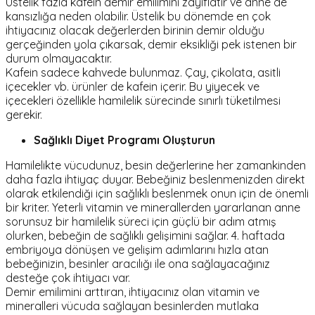
Üstelik fazla kafein demir emilimini zayıflatır ve anne de
kansızlığa neden olabilir. Üstelik bu dönemde en çok
ihtiyacınız olacak değerlerden birinin demir olduğu
gerçeğinden yola çıkarsak, demir eksikliği pek istenen bir
durum olmayacaktır.
Kafein sadece kahvede bulunmaz. Çay, çikolata, asitli
içecekler vb. ürünler de kafein içerir. Bu yiyecek ve
içecekleri özellikle hamilelik sürecinde sınırlı tüketilmesi
gerekir.
Sağlıklı Diyet Programı Oluşturun
Hamilelikte vücudunuz, besin değerlerine her zamankinden
daha fazla ihtiyaç duyar. Bebeğiniz beslenmenizden direkt
olarak etkilendiği için sağlıklı beslenmek onun için de önemli
bir kriter. Yeterli vitamin ve minerallerden yararlanan anne
sorunsuz bir hamilelik süreci için güçlü bir adım atmış
olurken, bebeğin de sağlıklı gelişimini sağlar. 4. haftada
embriyoya dönüşen ve gelişim adımlarını hızla atan
bebeğinizin, besinler aracılığı ile ona sağlayacağınız
desteğe çok ihtiyacı var.
Demir emilimini arttıran, ihtiyacınız olan vitamin ve
mineralleri vücuda sağlayan besinlerden mutlaka