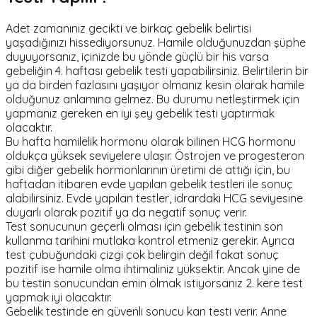
Adet zamanınız gecikti ve birkaç gebelik belirtisi
yaşadığınızı hissediyorsunuz. Hamile olduğunuzdan şüphe
duyuyorsanız, içinizde bu yönde güçlü bir his varsa
gebeliğin 4. haftası gebelik testi yapabilirsiniz. Belirtilerin bir
ya da birden fazlasını yaşıyor olmanız kesin olarak hamile
olduğunuz anlamına gelmez. Bu durumu netleştirmek için
yapmanız gereken en iyi şey gebelik testi yaptırmak
olacaktır.
Bu hafta hamilelik hormonu olarak bilinen HCG hormonu
oldukça yüksek seviyelere ulaşır. Östrojen ve progesteron
gibi diğer gebelik hormonlarının üretimi de attığı için, bu
haftadan itibaren evde yapılan gebelik testleri ile sonuç
alabilirsiniz. Evde yapılan testler, idrardaki HCG seviyesine
duyarlı olarak pozitif ya da negatif sonuç verir.
Test sonucunun geçerli olması için gebelik testinin son
kullanma tarihini mutlaka kontrol etmeniz gerekir. Ayrıca
test çubuğundaki çizgi çok belirgin değil fakat sonuç
pozitif ise hamile olma ihtimaliniz yüksektir. Ancak yine de
bu testin sonucundan emin olmak istiyorsanız 2. kere test
yapmak iyi olacaktır.
Gebelik testinde en güvenli sonucu kan testi verir. Anne