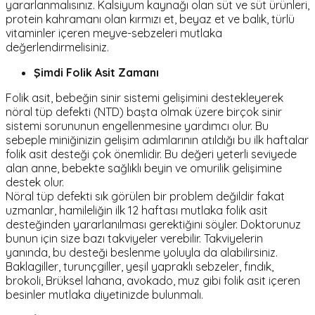
yararlanmalısınız. Kalsiyum kaynağı olan süt ve süt ürünleri,
protein kahramanı olan kırmızı et, beyaz et ve balık, türlü
vitaminler içeren meyve-sebzeleri mutlaka
değerlendirmelisiniz.
Şimdi Folik Asit Zamanı
Folik asit, bebeğin sinir sistemi gelişimini destekleyerek
nöral tüp defekti (NTD) başta olmak üzere birçok sinir
sistemi sorununun engellenmesine yardımcı olur. Bu
sebeple miniğinizin gelişim adımlarının atıldığı bu ilk haftalar
folik asit desteği çok önemlidir. Bu değeri yeterli seviyede
alan anne, bebekte sağlıklı beyin ve omurilik gelişimine
destek olur.
Nöral tüp defekti sık görülen bir problem değildir fakat
uzmanlar, hamileliğin ilk 12 haftası mutlaka folik asit
desteğinden yararlanılması gerektiğini söyler. Doktorunuz
bunun için size bazı takviyeler verebilir. Takviyelerin
yanında, bu desteği beslenme yoluyla da alabilirsiniz.
Baklagiller, turunçgiller, yeşil yapraklı sebzeler, fındık,
brokoli, Brüksel lahana, avokado, muz gibi folik asit içeren
besinler mutlaka diyetinizde bulunmalı.