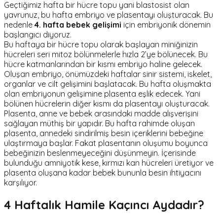
Geçtiğimiz hafta bir hücre topu yani blastosist olan
yavrunuz, bu hafta embriyo ve plasentayı oluşturacak. Bu
nedenle
4. hafta bebek gelişimi
için embriyonik dönemin
başlangıcı diyoruz.
Bu haftaya bir hücre topu olarak başlayan miniğinizin
hücreleri seri mitoz bölünmelerle hızla 2’ye bölünecek. Bu
hücre katmanlarından bir kısmı embriyo haline gelecek.
Oluşan embriyo, önümüzdeki haftalar sinir sistemi, iskelet,
organlar ve cilt gelişimini başlatacak. Bu hafta oluşmakta
olan embriyonun gelişimine plasenta eşlik edecek. Yani
bölünen hücrelerin diğer kısmı da plasentayı oluşturacak.
Plasenta, anne ve bebek arasındaki madde alışverişini
sağlayan müthiş bir yapıdır. Bu hafta rahimde oluşan
plasenta, annedeki sindirilmiş besin içeriklerini bebeğine
ulaştırmaya başlar. Fakat plasentanın oluşumu boyunca
bebeğinizin beslenmeyeceğini düşünmeyin. İçerisinde
bulunduğu amniyotik kese, kırmızı kan hücreleri üretiyor ve
plasenta oluşana kadar bebek bununla besin ihtiyacını
karşılıyor.
4 Haftalık Hamile Kaçıncı Aydadır?