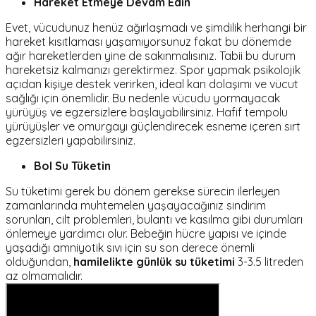
Hareket Etmeye Devam Edin
Evet, vücudunuz henüz ağırlaşmadı ve şimdilik herhangi bir
hareket kısıtlaması yaşamıyorsunuz fakat bu dönemde
ağır hareketlerden yine de sakınmalısınız. Tabii bu durum
hareketsiz kalmanızı gerektirmez. Spor yapmak psikolojik
açıdan kişiye destek verirken, ideal kan dolaşımı ve vücut
sağlığı için önemlidir. Bu nedenle vücudu yormayacak
yürüyüş ve egzersizlere başlayabilirsiniz. Hafif tempolu
yürüyüşler ve omurgayı güçlendirecek esneme içeren sırt
egzersizleri yapabilirsiniz.
Bol Su Tüketin
Su tüketimi gerek bu dönem gerekse sürecin ilerleyen
zamanlarında muhtemelen yaşayacağınız sindirim
sorunları, cilt problemleri, bulantı ve kasılma gibi durumları
önlemeye yardımcı olur. Bebeğin hücre yapısı ve içinde
yaşadığı amniyotik sıvı için su son derece önemli
olduğundan,
hamilelikte günlük su tüketimi
3-3.5 litreden
az olmamalıdır.