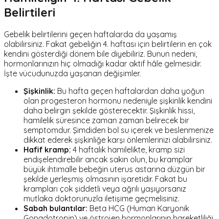
Belirtileri
Gebelik belirtilerini geçen haftalarda da yaşamış
olabilirsiniz. Fakat gebeliğin 4. haftası için belirtilerin en çok
kendini gösterdiği dönem bile diyebiliriz. Bunun nedeni,
hormonlarınızın hiç olmadığı kadar aktif hâle gelmesidir.
İşte vücudunuzda yaşanan değişimler.
Şişkinlik:
Bu hafta geçen haftalardan daha yoğun
olan progesteron hormonu nedeniyle şişkinlik kendini
daha belirgin şekilde gösterecektir. Şişkinlik hissi,
hamilelik süresince zaman zaman belirecek bir
semptomdur. Şimdiden bol su içerek ve beslenmenize
dikkat ederek şişkinliğe karşı önlemlerinizi alabilirsiniz.
Hafif kramp:
4 haftalık hamilelikte, kramp sizi
endişelendirebilir ancak sakin olun, bu kramplar
büyük ihtimalle bebeğin uterus astarına düzgün bir
şekilde yerleşmiş olmasının işaretidir. Fakat bu
krampları çok şiddetli veya ağrılı yaşıyorsanız
mutlaka doktorunuzla iletişime geçmelisiniz.
Sabah bulantılar:
Beta HCG (Human Karyonik
Gonadotropin) ve östrojen hormonlarının hareketliliği,