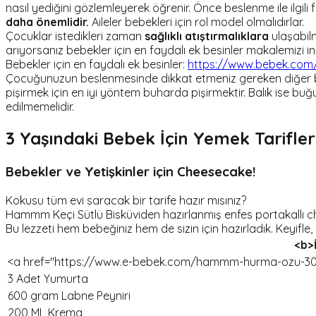
nasıl yediğini gözlemleyerek öğrenir. Önce beslenme ile ilgili 
daha önemlidir.
Aileler bebekleri için rol model olmalıdırlar.
Çocuklar istedikleri zaman
sağlıklı atıştırmalıklara
ulaşabilm
arıyorsanız bebekler için en faydalı ek besinler makalemizi inc
Bebekler için en faydalı ek besinler:
https://www.bebek.com/b
Çocuğunuzun beslenmesinde dikkat etmeniz gereken diğer 
pişirmek için en iyi yöntem buharda pişirmektir. Balık ise buğ
edilmemelidir.
3 Yaşındaki Bebek İçin Yemek Tarifler
Bebekler ve Yetişkinler için Cheesecake!
Kokusu tüm evi saracak bir tarife hazır mısınız?
Hammm Keçi Sütlü Bisküviden hazırlanmış enfes portakallı ch
Bu lezzeti hem bebeğiniz hem de sizin için hazırladık. Keyifle, a
<b>
<a href="https://www.e-bebek.com/hammm-hurma-ozu-300
3 Adet Yumurta
600 gram Labne Peyniri
200 ML Krema