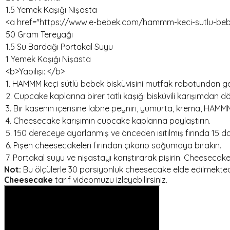
1.5 Yemek Kaşığı Nişasta
<a href="https://www.e-bebek.com/hammm-keci-sutlu-bebek
50 Gram Tereyağı
1.5 Su Bardağı Portakal Suyu
1 Yemek Kaşığı Nişasta
<b>Yapılışı: </b>
1. HAMMM keçi sütlü bebek bisküvisini mutfak robotundan geçi
2. Cupcake kaplarına birer tatlı kaşığı bisküvili karışımdan d
3. Bir kasenin içerisine labne peyniri, yumurta, krema, HAMMM 
4. Cheesecake karışımın cupcake kaplarına paylaştırın.
5. 150 dereceye ayarlanmış ve önceden ısıtılmış fırında 15 dak
6. Pişen cheesecakeleri fırından çıkarıp soğumaya bırakın.
7. Portakal suyu ve nişastayı karıştırarak pişirin. Cheesecak
Not:
Bu ölçülerle 30 porsiyonluk cheesecake elde edilmekted
Cheesecake
tarif videomuzu izleyebilirsiniz.