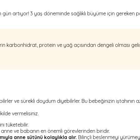
 gün artıyor! 3 yaş döneminde sağlıklı büyüme için gereken por
in karbonhidrat, protein ve yağ açısından dengeli olması gelişiml
irler ve sürekli doydum diyebilirler. Bu bebeğinizin iştahını
kilde vermelisiniz.
i tüketebilir.
nne ve babanın en önemli görevlerinden biridir.
mıyla anne sütünü kolaylıkla alır.
Bilinçli beslenmeyi yürüm