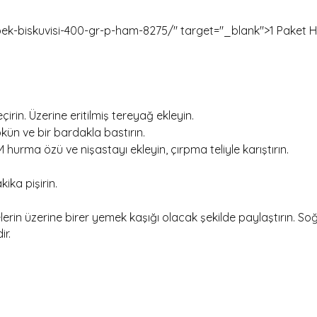
-biskuvisi-400-gr-p-ham-8275/" target="_blank">1 Paket HA
rin. Üzerine eritilmiş tereyağ ekleyin.
ökün ve bir bardakla bastırın.
hurma özü ve nişastayı ekleyin, çırpma teliyle karıştırın.
ika pişirin.
elerin üzerine birer yemek kaşığı olacak şekilde paylaştırın. S
ir.