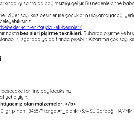
farkındalığı sonra da bağımsızlığı gelişir. Bu nedenle anne baban
eli diğer sağlıksız besinler ise çocukların ulaşamayacağı yerlerd
eleyebilirsiniz.
ebekler-icin-en-faydali-ek-besinler/
bir nokta
besinleri pişirme teknikleri.
Buharda pişirme ve buğ
ulanabilir, ızgarada ya da fırında pişebilir. Kızartma çok sağl
i
eesecake tarifine bayılacaksınız!
fiyetle yiyin.
İhtiyacınız olan malzemeler: </b>
-gr-p-ham-8465/" target="_blank">3/4 Su Bardağı HAMMM