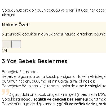
Çocuğunuz artık bir oyun çocuğu ve enerji ihtiyacı her geçen
tıklayın!
Makale Özeti
3 yaşındaki çocukların günlük enerji ihtiyacı artarken, öğünler
1
/
4
3 Yaş Bebek Beslenmesi
Bebeğiniz 3 yaşında!
Bebekler 3 yaşında daha küçük porsiyonlar tüketmek isteyebil
durumun nedeni, büyüme hızının yavaşlamış olmasıdır.
Bebeğinize öğünlerini küçük porsiyonlarda ama
besleyici
şe
3 yaşındaki bir çocuk bir yetişkinin yediği besinlerin 1/2'sin
Çocuklara
doğal, sağlıklı ve dengeli beslenmeyi
öğretmek a
Bebek dünyaya geldiği zaman
içgüdü ve reflekslerin yardı