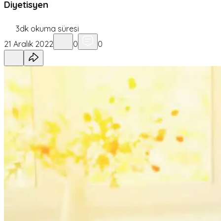
Diyetisyen
3
dk okuma süresi
21 Aralık 2022
0
0