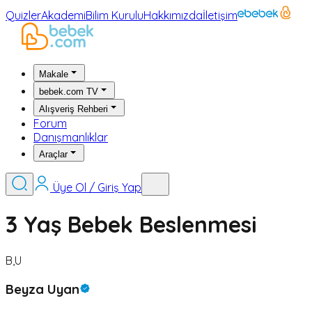
Quizler
Akademi
Bilim Kurulu
Hakkımızda
İletişim
Makale
bebek.com TV
Alışveriş Rehberi
Forum
Danışmanlıklar
Araçlar
Üye Ol / Giriş Yap
3 Yaş Bebek Beslenmesi
B,U
Beyza Uyan