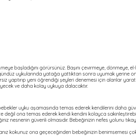
lişmeye başladığını görürsünüz. Başını çevirmeye, dönmeye, el-k
gündüz uykularında yatağa yattıktan sonra uyumak yerine onla
 yaptırıp yeni öğrendiği şeyleri denemesi için alanlar yarata
yecek ve daha kolay uykuya dalacaktır.
ı bebekler uyku aşamasında temas ederek kendilerini daha güve
ze değil ona temas ederek kendi kendini kolayca sakinleştirebili
niz nesnenin güvenli olmasıdır. Bebeğinizin nefes yolunu tık
rsanız kokunuz ona geçeceğinden bebeğinizin benimsemesi çok