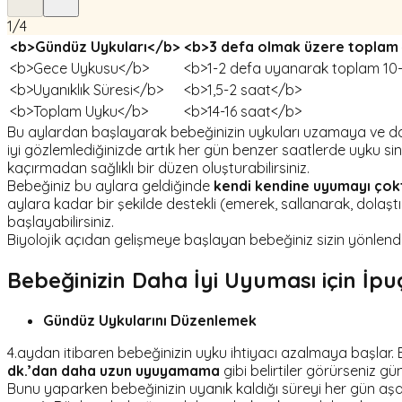
1
/
4
<b>Gündüz Uykuları</b>
<b>3 defa olmak üzere toplam
<b>Gece Uykusu</b>
<b>1-2 defa uyanarak toplam 10-
<b>Uyanıklık Süresi</b>
<b>1,5-2 saat</b>
<b>Toplam Uyku</b>
<b>14-16 saat</b>
Bu aylardan başlayarak bebeğinizin uykuları uzamaya ve daha
iyi gözlemlediğinizde artık her gün benzer saatlerde uyku sinya
kaçırmadan sağlıklı bir düzen oluşturabilirsiniz.
Bebeğiniz bu aylara geldiğinde
kendi kendine uyumayı çok
aylara kadar bir şekilde destekli (emerek, sallanarak, dolaş
başlayabilirsiniz.
Biyolojik açıdan gelişmeye başlayan bebeğiniz sizin yönlen
Bebeğinizin Daha İyi Uyuması için İpuç
Gündüz Uykularını Düzenlemek
4.aydan itibaren bebeğinizin uyku ihtiyacı azalmaya başlar.
dk.’dan daha uzun uyuyamama
gibi belirtiler görürseniz g
Bunu yaparken bebeğinizin uyanık kaldığı süreyi her gün aşa