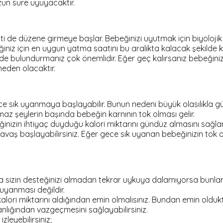
un süre uyuyacaktır.
 de düzene girmeye başlar. Bebeğinizi uyutmak için biyolojik
için en uygun yatma saatini bu aralıkta kalacak şekilde kendi
nde bulundurmanız çok önemlidir. Eğer geç kalırsanız bebeğin
eden olacaktır.
e sık uyanmaya başlayabilir. Bunun nedeni büyük olasılıkla gü
maz şeylerin başında bebeğin karnının tok olması gelir.
zin ihtiyaç duyduğu kalori miktarını gündüz almasını sağlamal
avaş başlayabilirsiniz. Eğer gece sık uyanan bebeğinizin tok
zin desteğinizi almadan tekrar uykuya dalamıyorsa bunlar alışk
 uyanması değildir.
 kalori miktarını aldığından emin olmalısınız. Bundan emin ol
lığından vazgeçmesini sağlayabilirsiniz.
leyebilirsiniz;