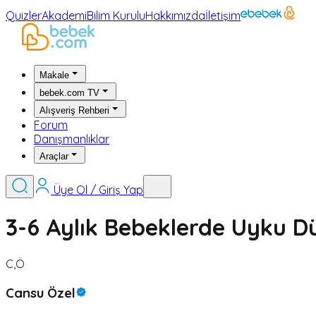
Quizler
Akademi
Bilim Kurulu
Hakkımızda
İletişim
Makale
bebek.com TV
Alışveriş Rehberi
Forum
Danışmanlıklar
Araçlar
Üye Ol / Giriş Yap
3-6 Aylık Bebeklerde Uyku D
C,Ö
Cansu Özel