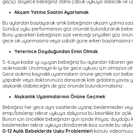
geçiş). Böylece bebeğiniz daha çabuk uykuya dalacak ve uz
Akşam Yatma Saatini Ayarlamak
Bu aylardan başlayarak artık bebeğinizin akşam yatma saati
Gündüz uyku performansını göz önünde bulundurarak bebeğiniz 
Bunu yaparken bebeğinizin size vereceği sinyalleri göz önü
gece sık uyanmasına veya sabah güne erken başlamasına n
Yeterince Doyduğundan Emin Olmak
5.-6.aya kadar iyi uyuyan bebeğiniz bu aylardan itibaren gec
acıkmasıdır. Unutmayın ki iyi bir gece uykusu için olmazsa ol
Gece acıkma kaynaklı uyanmaların önüne geçmek için bebeğini
yapabilir veya doktorunuza danışarak katı gıdalara yavaş y
alışkanlık olabileceğini de göz önünde bulundurmalısınız.
Alışkanlık Uyanmalarının Önüne Geçmek
Bebeğiniz her gece aynı saatlerde uyanıp beslenmeden veya si
emip/beslenip tekrar uykuya dalıyorsa bu kesinlikle bir açlık
Bunun için öncelikle bebeğinizin gün içinde ihtiyaç duyduğu
beslemeden tekrar uykuya döndürerek kısa sürede bu alışkan
0-12 Aylık Bebeklerde Uyku Problemleri
konulu videomuzu iz