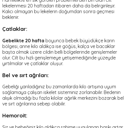
Hamilelikte en sık görülen problemlerden biri olan cilt
lekelenmesi 20 haftadan itibaren daha da belirginleşir.
Kalıcı olmayan bu lekelerin doğumdan sonra geçmesi
beklenir.
Çatlaklar:
Gebelikte 20 hafta
boyunca bebek büyüdükçe karın
bölgesi, anne kilo aldıkça ise göğüs, kalça ve bacaklar
başta olmak üzere cildin belli bölgelerinde genişlemeler
olur. Cilt bu hızlı genişlemeye yetişemediğinde yüzeyde
yırtılmalar ve çatlaklar oluşur.
Bel ve sırt ağrıları:
Gebeliği yarıladığınız bu zamanlarda kilo artışına uyum
sağlamaya çalışan iskelet sisteminiz zorlanabilir. Bedenin
alışık olmadığı bu fazla kilolar ağırlık merkezini bozarak bel
ve sırt ağrılarına sebep olabilir.
Hemoroit:
Siz ve bebeğiniz kilo aldıkça rahime uygulanan baskı artar