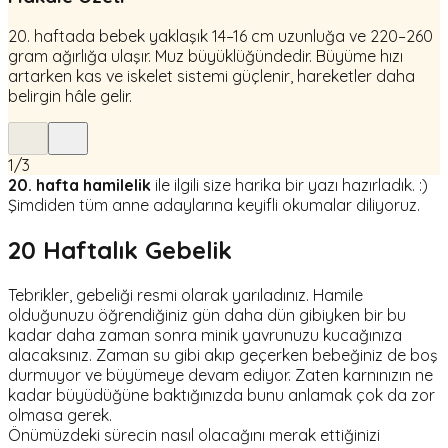
20. haftada bebek yaklaşık 14–16 cm uzunluğa ve 220–260
gram ağırlığa ulaşır. Muz büyüklüğündedir. Büyüme hızı
artarken kas ve iskelet sistemi güçlenir, hareketler daha
belirgin hâle gelir.
1
/
3
20. hafta hamilelik
ile ilgili size harika bir yazı hazırladık. :)
Şimdiden tüm anne adaylarına keyifli okumalar diliyoruz.
20 Haftalık Gebelik
Tebrikler, gebeliği resmi olarak yarıladınız. Hamile
olduğunuzu öğrendiğiniz gün daha dün gibiyken bir bu
kadar daha zaman sonra minik yavrunuzu kucağınıza
alacaksınız. Zaman su gibi akıp geçerken bebeğiniz de boş
durmuyor ve büyümeye devam ediyor. Zaten karnınızın ne
kadar büyüdüğüne baktığınızda bunu anlamak çok da zor
olmasa gerek.
Önümüzdeki sürecin nasıl olacağını merak ettiğinizi