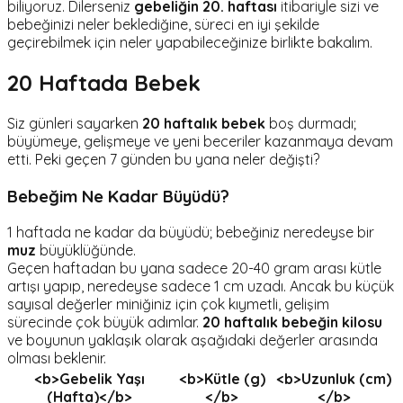
biliyoruz. Dilerseniz
gebeliğin 20. haftası
itibariyle sizi ve
bebeğinizi neler beklediğine, süreci en iyi şekilde
geçirebilmek için neler yapabileceğinize birlikte bakalım.
20 Haftada Bebek
Siz günleri sayarken
20
haftalık bebek
boş durmadı;
büyümeye, gelişmeye ve yeni beceriler kazanmaya devam
etti. Peki geçen 7 günden bu yana neler değişti?
Bebeğim Ne Kadar Büyüdü?
1 haftada ne kadar da büyüdü; bebeğiniz neredeyse bir
muz
büyüklüğünde.
Geçen haftadan bu yana sadece 20-40 gram arası kütle
artışı yapıp, neredeyse sadece 1 cm uzadı. Ancak bu küçük
sayısal değerler miniğiniz için çok kıymetli, gelişim
sürecinde çok büyük adımlar.
20 haftalık bebeğin kilosu
ve boyunun yaklaşık olarak aşağıdaki değerler arasında
olması beklenir.
<b>Gebelik Yaşı
<b>Kütle (g)
<b>Uzunluk (cm)
(Hafta)</b>
</b>
</b>