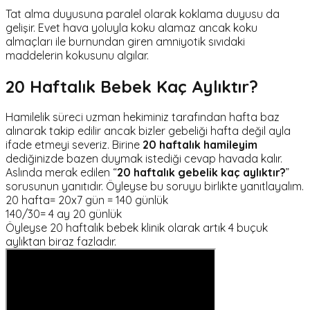
Tat alma duyusuna paralel olarak koklama duyusu da
gelişir. Evet hava yoluyla koku alamaz ancak koku
almaçları ile burnundan giren amniyotik sıvıdaki
maddelerin kokusunu algılar.
20 Haftalık Bebek Kaç Aylıktır?
Hamilelik süreci uzman hekiminiz tarafından hafta baz
alınarak takip edilir ancak bizler gebeliği hafta değil ayla
ifade etmeyi severiz. Birine
20 haftalık hamileyim
dediğinizde bazen duymak istediği cevap havada kalır.
Aslında merak edilen “
20 haftalık gebelik kaç aylıktır?
”
sorusunun yanıtıdır. Öyleyse bu soruyu birlikte yanıtlayalım.
20 hafta= 20x7 gün = 140 günlük
140/30= 4 ay 20 günlük
Öyleyse 20 haftalık bebek klinik olarak artık 4 buçuk
aylıktan biraz fazladır.