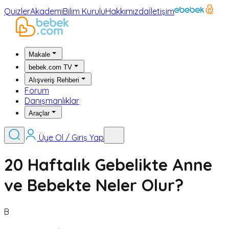
Quizler
Akademi
Bilim Kurulu
Hakkımızda
İletişim
Makale
bebek.com TV
Alışveriş Rehberi
Forum
Danışmanlıklar
Araçlar
Üye Ol / Giriş Yap
20 Haftalık Gebelikte Anne
ve Bebekte Neler Olur?
B