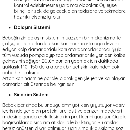
kontrol edebilmesine yardımcı olacaktır. Öyleyse
bilinçli bir şekilde gelecek olan taklalara ve tekmelere
hazırlıklı olsanız iyi olur.
Dolaşım Sistemi
Bebeğinizin dolaşım sistemi muazzam bir mekanizma ile
çalışıyor. Damarlarda akan kan hacmi artmaya devam
ediyor. Kalp damarlardaki kanı atardamarlar aracılığıyla
tüm vücuda pompalayıp toplardamarlar ile yeniden kalbe
gelmesini sağlıyor. Bütün bunları yapmak için dakikada
yaklaşık 140- 150 defa atarak bir yetişkin kalbinden çok
daha hızlı çalışıyor.
Artan kan hacmine paralel olarak genişleyen ve kalınlaşan
damarlar cilt üzerinde belirginleşir.
Sindirim Sistemi
Bebek içerisinde bulunduğu amniyotik sıvıyı yutuyor ve sıvı
içerisinde yer alan protein, üre, asit ve benzeri maddeleri
midesine göndererek ilk sindirim pratiklerini yapıyor. Öyle ki
bağırsaklarda sindirim atıkları bile biriktiriyor. Bu atıklar
henüz anüsten dışarı atılmıyor, yani şimdilik dışkılama söz