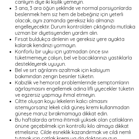
canlıyım diye iki kişilik yemeyin.
3 ana, 3 ara öğün şeklinde ve normal porsiyonlarda
beslenmek hem siz hem de bebeğiniz için yeterli
olacak, aynı zamanda gereksiz kilo almanızı
engelleyecektir. Durum kontrolden çıktığında mutlaka
uzman bir diyetisyenden yardım alın.
Fırsat buldukça dinlenin ve gereksiz yere ayakta
kalarak kendinizi yormayın.
Konforlu bir uyku için yatmadan önce sıvı
tüketmemeye çalışın, bel ve bacaklarınızı yastıklarla
destekleyerek uyuyun.
Bel ve sırt ağrılarını azaltmak için kalsiyum
bakımından zengin besinler tüketin.
Kabızlık ve hemoroit problemlerinde semptomların
ağırlaşmasını engellemek adına lifli yiyecekler tüketin
ve egzersiz yapmayı ihmal etmeyin.
Ciltte oluşan koyu lekelerin kalıcı olmasını
istemiyorsanız lekeli cildi güneş kremi kullanmadan
güneşe maruz bırakmamaya dikkat edin.
Bu haftalarda artma ihtimali yüksek olan çatlakların
önüne geçebilmek için kontrollü kilo almaya dikkat
etmelisiniz. Cilde esneklik kazandırmak ve cildi nemli
tutmak için çatlak kremi ya da doktorunuzun