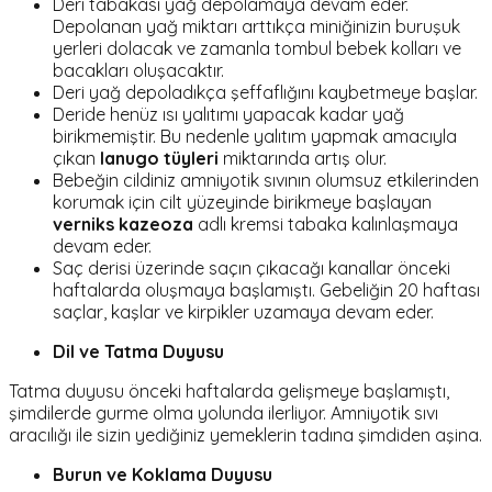
Deri tabakası yağ depolamaya devam eder.
Depolanan yağ miktarı arttıkça miniğinizin buruşuk
yerleri dolacak ve zamanla tombul bebek kolları ve
bacakları oluşacaktır.
Deri yağ depoladıkça şeffaflığını kaybetmeye başlar.
Deride henüz ısı yalıtımı yapacak kadar yağ
birikmemiştir. Bu nedenle yalıtım yapmak amacıyla
çıkan
lanugo tüyleri
miktarında artış olur.
Bebeğin cildiniz amniyotik sıvının olumsuz etkilerinden
korumak için cilt yüzeyinde birikmeye başlayan
verniks kazeoza
adlı kremsi tabaka kalınlaşmaya
devam eder.
Saç derisi üzerinde saçın çıkacağı kanallar önceki
haftalarda oluşmaya başlamıştı. Gebeliğin 20 haftası
saçlar, kaşlar ve kirpikler uzamaya devam eder.
Dil ve Tatma Duyusu
Tatma duyusu önceki haftalarda gelişmeye başlamıştı,
şimdilerde gurme olma yolunda ilerliyor. Amniyotik sıvı
aracılığı ile sizin yediğiniz yemeklerin tadına şimdiden aşina.
Burun ve Koklama Duyusu