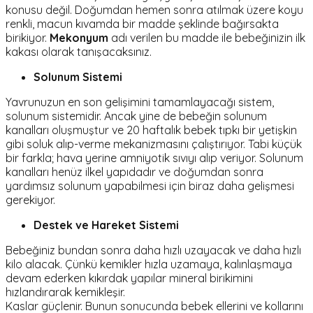
konusu değil. Doğumdan hemen sonra atılmak üzere koyu
renkli, macun kıvamda bir madde şeklinde bağırsakta
birikiyor.
Mekonyum
adı verilen bu madde ile bebeğinizin ilk
kakası olarak tanışacaksınız.
Solunum Sistemi
Yavrunuzun en son gelişimini tamamlayacağı sistem,
solunum sistemidir. Ancak yine de bebeğin solunum
kanalları oluşmuştur ve 20 haftalık bebek tıpkı bir yetişkin
gibi soluk alıp-verme mekanizmasını çalıştırıyor. Tabi küçük
bir farkla; hava yerine amniyotik sıvıyı alıp veriyor. Solunum
kanalları henüz ilkel yapıdadır ve doğumdan sonra
yardımsız solunum yapabilmesi için biraz daha gelişmesi
gerekiyor.
Destek ve Hareket Sistemi
Bebeğiniz bundan sonra daha hızlı uzayacak ve daha hızlı
kilo alacak. Çünkü kemikler hızla uzamaya, kalınlaşmaya
devam ederken kıkırdak yapılar mineral birikimini
hızlandırarak kemikleşir.
Kaslar güçlenir. Bunun sonucunda bebek ellerini ve kollarını