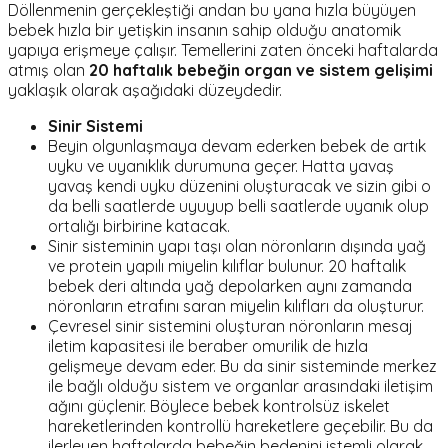
Döllenmenin gerçekleştiği andan bu yana hızla büyüyen
bebek hızla bir yetişkin insanın sahip olduğu anatomik
yapıya erişmeye çalışır. Temellerini zaten önceki haftalarda
atmış olan
20 haftalık bebeğin organ ve sistem gelişimi
yaklaşık olarak aşağıdaki düzeydedir.
Sinir Sistemi
Beyin olgunlaşmaya devam ederken bebek de artık
uyku ve uyanıklık durumuna geçer. Hatta yavaş
yavaş kendi uyku düzenini oluşturacak ve sizin gibi o
da belli saatlerde uyuyup belli saatlerde uyanık olup
ortalığı birbirine katacak.
Sinir sisteminin yapı taşı olan nöronların dışında yağ
ve protein yapılı miyelin kılıflar bulunur. 20 haftalık
bebek deri altında yağ depolarken aynı zamanda
nöronların etrafını saran miyelin kılıfları da oluşturur.
Çevresel sinir sistemini oluşturan nöronların mesaj
iletim kapasitesi ile beraber omurilik de hızla
gelişmeye devam eder. Bu da sinir sisteminde merkez
ile bağlı olduğu sistem ve organlar arasındaki iletişim
ağını güçlenir. Böylece bebek kontrolsüz iskelet
hareketlerinden kontrollü hareketlere geçebilir. Bu da
ilerleyen haftalarda bebeğin bedenini istemli olarak