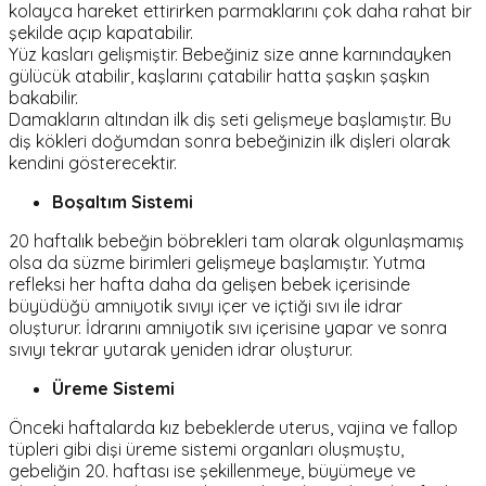
kolayca hareket ettirirken parmaklarını çok daha rahat bir
şekilde açıp kapatabilir.
Yüz kasları gelişmiştir. Bebeğiniz size anne karnındayken
gülücük atabilir, kaşlarını çatabilir hatta şaşkın şaşkın
bakabilir.
Damakların altından ilk diş seti gelişmeye başlamıştır. Bu
diş kökleri doğumdan sonra bebeğinizin ilk dişleri olarak
kendini gösterecektir.
Boşaltım Sistemi
20 haftalık bebeğin böbrekleri tam olarak olgunlaşmamış
olsa da süzme birimleri gelişmeye başlamıştır. Yutma
refleksi her hafta daha da gelişen bebek içerisinde
büyüdüğü amniyotik sıvıyı içer ve içtiği sıvı ile idrar
oluşturur. İdrarını amniyotik sıvı içerisine yapar ve sonra
sıvıyı tekrar yutarak yeniden idrar oluşturur.
Üreme Sistemi
Önceki haftalarda kız bebeklerde uterus, vajina ve fallop
tüpleri gibi dişi üreme sistemi organları oluşmuştu,
gebeliğin 20. haftası ise şekillenmeye, büyümeye ve