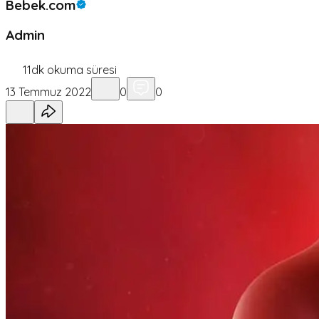
Bebek.com
Admin
11
dk okuma süresi
13 Temmuz 2022
0
0