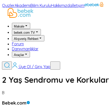
Quizler
Akademi
Bilim Kurulu
Hakkımızda
İletişim
Makale
bebek.com TV
Alışveriş Rehberi
Forum
Danışmanlıklar
Araçlar
Üye Ol / Giriş Yap
2 Yaş Sendromu ve Korkular
B
Bebek.com