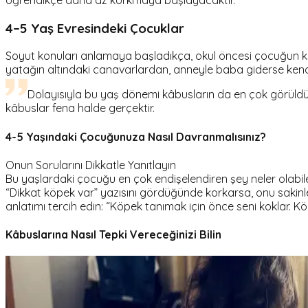
4–5 Yaş Evresindeki Çocuklar
Soyut konuları anlamaya başladıkça, okul öncesi çocuğun kor
yatağın altındaki canavarlardan, anneyle baba giderse ken
Dolayısıyla bu yaş dönemi kâbusların da en çok görüld
kâbuslar fena halde gerçektir.
4-5 Yaşındaki Çocuğunuza Nasıl Davranmalısınız?
Onun Sorularını Dikkatle Yanıtlayın
Bu yaşlardaki çocuğu en çok endişelendiren şey neler olabil
“Dikkat köpek var” yazısını gördüğünde korkarsa, onu sakinle
anlatımı tercih edin: “Köpek tanımak için önce seni koklar. Köp
Kâbuslarına Nasıl Tepki Vereceğinizi Bilin