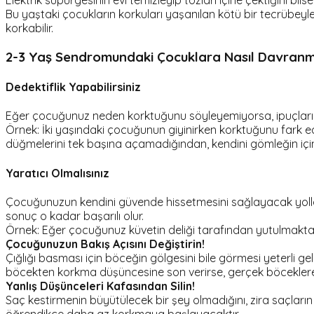
Elektrik süpürgesinin evi temizleyip tozları içine çektiğini bi
Bu yaştaki çocukların korkuları yaşanılan kötü bir tecrübe
korkabilir.
2-3 Yaş Sendromundaki Çocuklara Nasıl Davranm
Dedektiflik Yapabilirsiniz
Eğer çocuğunuz neden korktuğunu söyleyemiyorsa, ipuçların
Örnek: İki yaşındaki çocuğunun giyinirken korktuğunu fark 
düğmelerini tek başına açamadığından, kendini gömleğin içi
Yaratıcı Olmalısınız
Çocuğunuzun kendini güvende hissetmesini sağlayacak yolları
sonuç o kadar başarılı olur.
Örnek: Eğer çocuğunuz küvetin deliği tarafından yutulmaktan k
Çocuğunuzun Bakış Açısını Değiştirin!
Çığlığı basması için böceğin gölgesini bile görmesi yeterli g
böcekten korkma düşüncesine son verirse, gerçek böceklere
Yanlış Düşünceleri Kafasından Silin!
Saç kestirmenin büyütülecek bir şey olmadığını, zira saçlar
öğrendikçe daha az korkmaya başlayacaktır.