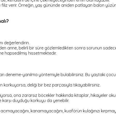
lse de, kendisini de içine çekmeyeceğinden emin olamayabilir.
yle filiz verir. Örneğin, yaş gününde aniden patlayan balon 
alı?
ı değerlendirin.
eden anne, belirli bir süre gözlemledikten sonra sorunun sad
ne hapsedilmiş hissetmektedir.
 deneme-yanılma yöntemiyle bulabilirsiniz. Bu yaştaki çocuk 
orkuyorsa, deliği bir bez parçasıyla tıkayabilirsiniz.
eliyorsa, ona zararsız böcekler hakkında kitaplar, hikayeler ok
 karşı duyduğu korkuyu da yenebilir.
ın acımayacağını, kanamayacağını, kuaförün kulağınızı kırpmay