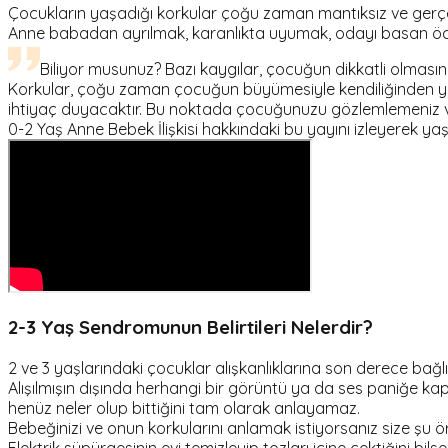
Çocukların yaşadığı korkular çoğu zaman mantıksız ve gerçek
Anne babadan ayrılmak, karanlıkta uyumak, odayı basan öc
Biliyor musunuz? Bazı kaygılar, çocuğun dikkatli olmasın
Korkular, çoğu zaman çocuğun büyümesiyle kendiliğinden yok
ihtiyaç duyacaktır. Bu noktada çocuğunuzu gözlemlemeniz ve 
0-2 Yaş Anne Bebek İlişkisi hakkındaki bu yayını izleyerek yaş
2-3 Yaş Sendromunun Belirtileri Nelerdir?
2 ve 3 yaşlarındaki çocuklar alışkanlıklarına son derece bağlı 
Alışılmışın dışında herhangi bir görüntü ya da ses paniğe kapı
henüz neler olup bittiğini tam olarak anlayamaz.
Bebeğinizi ve onun korkularını anlamak istiyorsanız size şu örn