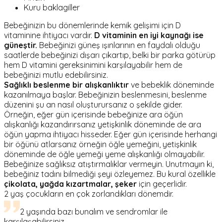
Kuru baklagiller
Bebeğinizin bu dönemlerinde kemik gelişimi için D
vitaminine ihtiyacı vardır.
D vitaminin en iyi kaynağı ise
güneştir.
Bebeğinizi güneş ışınlarının en faydalı olduğu
saatlerde bebeğinizi dışarı çıkartıp, belki bir parka götürüp
hem D vitamini gereksinimini karşılayabilir hem de
bebeğinizi mutlu edebilirsiniz.
Sağlıklı beslenme bir alışkanlıktır
ve bebeklik döneminde
kazanılmaya başlar. Bebeğinizin beslenmesini, beslenme
düzenini şu an nasıl oluşturursanız o şekilde gider.
Örneğin, eğer gün içerisinde bebeğinize ara öğün
alışkanlığı kazandırırsanız yetişkinlik döneminde de ara
öğün yapma ihtiyacı hisseder. Eğer gün içerisinde herhangi
bir öğünü atlarsanız örneğin öğle yemeğini, yetişkinlik
döneminde de öğle yemeği yeme alışkanlığı olmayabilir.
Bebeğinize sağlıksız atıştırmalıklar vermeyin. Unutmayın ki,
bebeğiniz tadını bilmediği şeyi özleyemez. Bu kural özellikle
çikolata, yağda kızartmalar, şeker
için geçerlidir.
2 yaş çocukların en çok zorlandıkları dönemdir.
2 yaşında bazı bunalım ve sendromlar ile
karşılaşabilirsiniz.