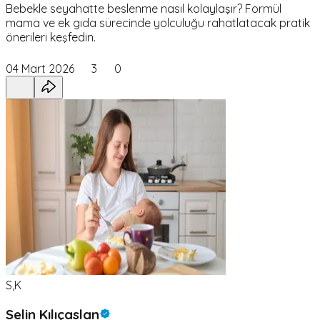
Bebekle seyahatte beslenme nasıl kolaylaşır? Formül
mama ve ek gıda sürecinde yolculuğu rahatlatacak pratik
önerileri keşfedin.
04 Mart 2026
3
0
S,K
Selin Kılıçaslan