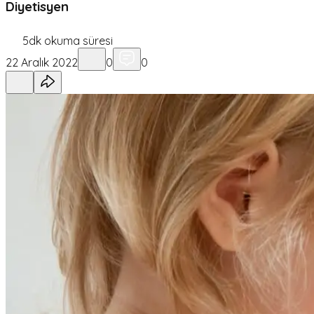
Diyetisyen
5
dk okuma süresi
22 Aralık 2022
0
0