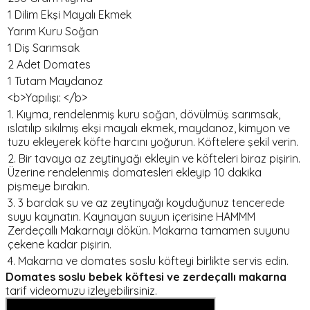
1 Dilim Ekşi Mayalı Ekmek
Yarım Kuru Soğan
1 Diş Sarımsak
2 Adet Domates
1 Tutam Maydanoz
<b>Yapılışı: </b>
1. Kıyma, rendelenmiş kuru soğan, dövülmüş sarımsak,
ıslatılıp sıkılmış ekşi mayalı ekmek, maydanoz, kimyon ve
tuzu ekleyerek köfte harcını yoğurun. Köftelere şekil verin.
2. Bir tavaya az zeytinyağı ekleyin ve köfteleri biraz pişirin.
Üzerine rendelenmiş domatesleri ekleyip 10 dakika
pişmeye bırakın.
3. 3 bardak su ve az zeytinyağı koyduğunuz tencerede
suyu kaynatın. Kaynayan suyun içerisine HAMMM
Zerdeçallı Makarnayı dökün. Makarna tamamen suyunu
çekene kadar pişirin.
4. Makarna ve domates soslu köfteyi birlikte servis edin.
Domates soslu bebek köftesi ve zerdeçallı makarna
tarif videomuzu izleyebilirsiniz.