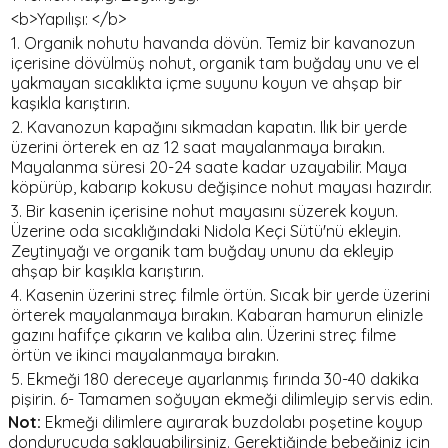
<b>Yapılışı: </b>
1. Organik nohutu havanda dövün. Temiz bir kavanozun
içerisine dövülmüş nohut, organik tam buğday unu ve el
yakmayan sıcaklıkta içme suyunu koyun ve ahşap bir
kaşıkla karıştırın.
2. Kavanozun kapağını sıkmadan kapatın. Ilık bir yerde
üzerini örterek en az 12 saat mayalanmaya bırakın.
Mayalanma süresi 20-24 saate kadar uzayabilir. Maya
köpürüp, kabarıp kokusu değişince nohut mayası hazırdır.
3. Bir kasenin içerisine nohut mayasını süzerek koyun.
Üzerine oda sıcaklığındaki Nidola Keçi Sütü'nü ekleyin.
Zeytinyağı ve organik tam buğday ununu da ekleyip
ahşap bir kaşıkla karıştırın.
4. Kasenin üzerini streç filmle örtün. Sıcak bir yerde üzerini
örterek mayalanmaya bırakın. Kabaran hamurun elinizle
gazını hafifçe çıkarın ve kalıba alın. Üzerini streç filme
örtün ve ikinci mayalanmaya bırakın.
5. Ekmeği 180 dereceye ayarlanmış fırında 30-40 dakika
pişirin. 6- Tamamen soğuyan ekmeği dilimleyip servis edin.
Not:
Ekmeği dilimlere ayırarak buzdolabı poşetine koyup
dondurucuda saklayabilirsiniz. Gerektiğinde bebeğiniz için