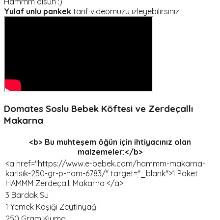
Hammm olsun :)
Yulaf unlu pankek
tarif videomuzu izleyebilirsiniz.
Domates Soslu Bebek Köftesi ve Zerdeçallı
Makarna
<b> Bu muhteşem öğün için ihtiyacınız olan
malzemeler:</b>
<a href="https://www.e-bebek.com/hammm-makarna-
karisik-250-gr-p-ham-6783/" target="_blank">1 Paket
HAMMM Zerdeçallı Makarna </a>
3 Bardak Su
1 Yemek Kaşığı Zeytinyağı
250 Gram Kıyma