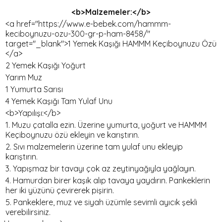
<b>Malzemeler:</b>
<a href="https://www.e-bebek.com/hammm-
keciboynuzu-ozu-300-gr-p-ham-8458/"
target="_blank">1 Yemek Kaşığı HAMMM Keçiboynuzu Özü
</a>
2 Yemek Kaşığı Yoğurt
Yarım Muz
1 Yumurta Sarısı
4 Yemek Kaşığı Tam Yulaf Unu
<b>Yapılışı:</b>
1. Muzu çatalla ezin. Üzerine yumurta, yoğurt ve HAMMM
Keçiboynuzu özü ekleyin ve karıştırın.
2. Sıvı malzemelerin üzerine tam yulaf unu ekleyip
karıştırın.
3. Yapışmaz bir tavayı çok az zeytinyağıyla yağlayın.
4. Hamurdan birer kaşık alıp tavaya yaydırın. Pankeklerin
her iki yüzünü çevirerek pişirin.
5. Pankeklere, muz ve siyah üzümle sevimli ayıcık şekli
verebilirsiniz.