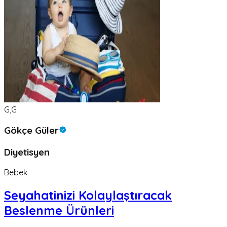
G,G
Gökçe Güler
Diyetisyen
Bebek
Seyahatinizi Kolaylaştıracak
Beslenme Ürünleri