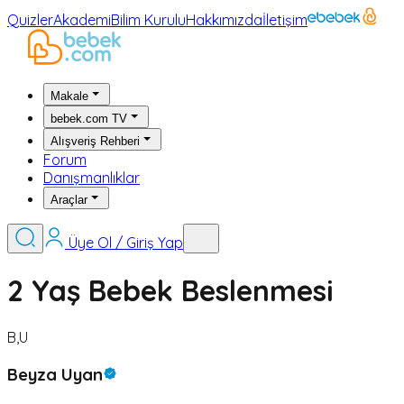
Quizler
Akademi
Bilim Kurulu
Hakkımızda
İletişim
Makale
bebek.com TV
Alışveriş Rehberi
Forum
Danışmanlıklar
Araçlar
Üye Ol / Giriş Yap
2 Yaş Bebek Beslenmesi
B,U
Beyza Uyan