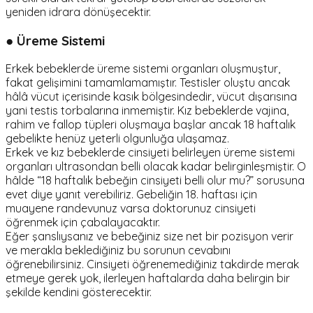
yeniden idrara dönüşecektir.
● Üreme Sistemi
Erkek bebeklerde üreme sistemi organları oluşmuştur,
fakat gelişimini tamamlamamıştır. Testisler oluştu ancak
hâlâ vücut içerisinde kasık bölgesindedir, vücut dışarısına
yani testis torbalarına inmemiştir. Kız bebeklerde vajina,
rahim ve fallop tüpleri oluşmaya başlar ancak 18 haftalık
gebelikte henüz yeterli olgunluğa ulaşamaz.
Erkek ve kız bebeklerde cinsiyeti belirleyen üreme sistemi
organları ultrasondan belli olacak kadar belirginleşmiştir. O
hâlde “18 haftalık bebeğin cinsiyeti belli olur mu?” sorusuna
evet diye yanıt verebiliriz. Gebeliğin 18. haftası için
muayene randevunuz varsa doktorunuz cinsiyeti
öğrenmek için çabalayacaktır.
Eğer şanslıysanız ve bebeğiniz size net bir pozisyon verir
ve merakla beklediğiniz bu sorunun cevabını
öğrenebilirsiniz. Cinsiyeti öğrenemediğiniz takdirde merak
etmeye gerek yok, ilerleyen haftalarda daha belirgin bir
şekilde kendini gösterecektir.