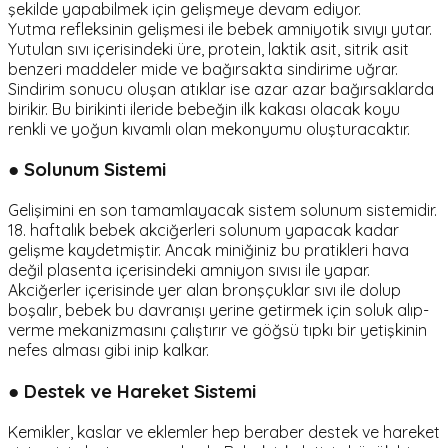
şekilde yapabilmek için gelişmeye devam ediyor.
Yutma refleksinin gelişmesi ile bebek amniyotik sıvıyı yutar.
Yutulan sıvı içerisindeki üre, protein, laktik asit, sitrik asit
benzeri maddeler mide ve bağırsakta sindirime uğrar.
Sindirim sonucu oluşan atıklar ise azar azar bağırsaklarda
birikir. Bu birikinti ileride bebeğin ilk kakası olacak koyu
renkli ve yoğun kıvamlı olan mekonyumu oluşturacaktır.
● Solunum Sistemi
Gelişimini en son tamamlayacak sistem solunum sistemidir.
18. haftalık bebek akciğerleri solunum yapacak kadar
gelişme kaydetmiştir. Ancak miniğiniz bu pratikleri hava
değil plasenta içerisindeki amniyon sıvısı ile yapar.
Akciğerler içerisinde yer alan bronşçuklar sıvı ile dolup
boşalır, bebek bu davranışı yerine getirmek için soluk alıp-
verme mekanizmasını çalıştırır ve göğsü tıpkı bir yetişkinin
nefes alması gibi inip kalkar.
● Destek ve Hareket Sistemi
Kemikler, kaslar ve eklemler hep beraber destek ve hareket