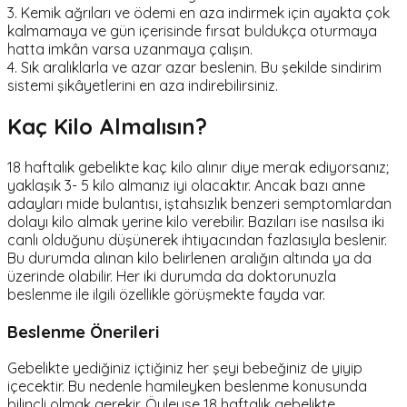
3. Kemik ağrıları ve ödemi en aza indirmek için ayakta çok
kalmamaya ve gün içerisinde fırsat buldukça oturmaya
hatta imkân varsa uzanmaya çalışın.
4. Sık aralıklarla ve azar azar beslenin. Bu şekilde sindirim
sistemi şikâyetlerini en aza indirebilirsiniz.
Kaç Kilo Almalısın?
18 haftalık gebelikte kaç kilo alınır diye merak ediyorsanız;
yaklaşık 3- 5 kilo almanız iyi olacaktır. Ancak bazı anne
adayları mide bulantısı, iştahsızlık benzeri semptomlardan
dolayı kilo almak yerine kilo verebilir. Bazıları ise nasılsa iki
canlı olduğunu düşünerek ihtiyacından fazlasıyla beslenir.
Bu durumda alınan kilo belirlenen aralığın altında ya da
üzerinde olabilir. Her iki durumda da doktorunuzla
beslenme ile ilgili özellikle görüşmekte fayda var.
Beslenme Önerileri
Gebelikte yediğiniz içtiğiniz her şeyi bebeğiniz de yiyip
içecektir. Bu nedenle hamileyken beslenme konusunda
bilinçli olmak gerekir. Öyleyse 18 haftalık gebelikte