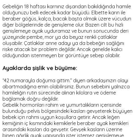
Gebeliğin 18 haftası karnınız dışarıdan bakıldığında hamile
olduğunuzu belli edecek kadar büyüdü. Elbette karın ile
beraber göğüs, kalça, bacak başta olmak üzere vücudun
diğer bölgelerinde de genişleme olur. Bazen cilt bu hızlı
genişlemeye ayak uyduramaz ve bunun sonucunda deri
yüzeyinde pembe, mor ya da beyaz renkli çatlaklar
oluşabilir. Çatlaklar anne adayı ya da bebeğin sağlığını
riske atacak bir problem değildir. Ancak genelde kalıcı
olduğundan istenmeyen bir görüntüye sebep olabilir.
Ayaklarda şişlik ve büyüme:
“42 numarayla doğuma gittim.” diyen arkadaşınızın olayı
abartmadığına emin olabilirsiniz. Bunun sebebini yalnızca
hamileliğin rutin sürecinde alınan kilolara ve ödeme
bağlamak doğru değildir.
Gebelik hormonları rahim ve yumurtalıkların içerisinde
bulunduğu pelvis bölgesindeki kasları gevşeterek büyüyen
bebek için rahmi uygun koşullara getirir. Ancak leğen
kemiğinin iç kısmındaki kemiklerle beraber ayak kemikleri
arasındaki kasları da gevşetir. Gevşek kasların üzerine
binen ağırlık ayak yapısında ister istemez genişlemeye