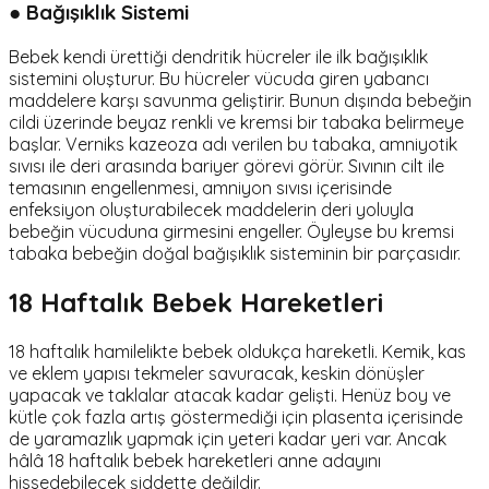
● Bağışıklık Sistemi
Bebek kendi ürettiği dendritik hücreler ile ilk bağışıklık
sistemini oluşturur. Bu hücreler vücuda giren yabancı
maddelere karşı savunma geliştirir. Bunun dışında bebeğin
cildi üzerinde beyaz renkli ve kremsi bir tabaka belirmeye
başlar. Verniks kazeoza adı verilen bu tabaka, amniyotik
sıvısı ile deri arasında bariyer görevi görür. Sıvının cilt ile
temasının engellenmesi, amniyon sıvısı içerisinde
enfeksiyon oluşturabilecek maddelerin deri yoluyla
bebeğin vücuduna girmesini engeller. Öyleyse bu kremsi
tabaka bebeğin doğal bağışıklık sisteminin bir parçasıdır.
18 Haftalık Bebek Hareketleri
18 haftalık hamilelikte bebek oldukça hareketli. Kemik, kas
ve eklem yapısı tekmeler savuracak, keskin dönüşler
yapacak ve taklalar atacak kadar gelişti. Henüz boy ve
kütle çok fazla artış göstermediği için plasenta içerisinde
de yaramazlık yapmak için yeteri kadar yeri var. Ancak
hâlâ 18 haftalık bebek hareketleri anne adayını
hissedebilecek şiddette değildir.