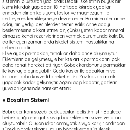
sistemini oluşturan yapılardır. Bebek iskeletinin büyük bir
kısmı kıkırdak yapıdadır. 18. haftada kıkırdak yapılar
anneden alınan kalsiyum, fosfor ve magnezyum ile
sertleşerek kemikleşmeye devam eder. Bu mineraller anne
adayının yediği besinlerden temin edilir. Anne adayı
beslenmesine dikkat etmelidir, çünkü yeteri kadar mineral
almazsa kendi rezervlerinden vermek durumunda kalır. Bu
da ilerleyen zamanlarda iskelet sistemi hastalıklarına
sebep olabilir.
El ve ayak parmakları, tırnaklar daha önce oluşmuştur.
Eklemlerin de gelişmesiyle birlikte artık parmaklarını çok
daha rahat hareket ettiriyor. Göbek kordonunu parmakları
ile kavrayıp oynayabilir. Güçlü kaslar ile bacaklarını ve
kollarını daha kuvvetli hareket ettirir. Yüz kasları mimik
yapacak kadar gelişmiştir. Ağzını açıp kapatır, gözlerini
yuvaları içerisinde hareket ettirir.
● Boşaltım Sistemi
Böbrekler kanı süzebilecek yapıları geliştirmiştir. Böylece
bebek içtiği amniyotik sıvıyı böbreklerden süzer ve idrarı
oluşturabilir. Oluşan idrar amniyotik sıvıya karışır ardından
sürekli olarak tekrar yutulup böbreklerde süzülerek