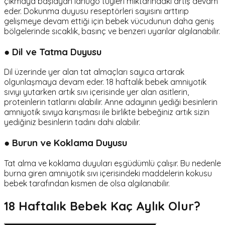
çıkmaya başlayan lanugo tüyleri miktarındaki artış devam
eder. Dokunma duyusu reseptörleri sayısını arttırıp
gelişmeye devam ettiği için bebek vücudunun daha geniş
bölgelerinde sıcaklık, basınç ve benzeri uyarılar algılanabilir.
● Dil ve Tatma Duyusu
Dil üzerinde yer alan tat almaçları sayıca artarak
olgunlaşmaya devam eder. 18 haftalık bebek amniyotik
sıvıyı yutarken artık sıvı içerisinde yer alan asitlerin,
proteinlerin tatlarını alabilir. Anne adayının yediği besinlerin
amniyotik sıvıya karışması ile birlikte bebeğiniz artık sizin
yediğiniz besinlerin tadını dahi alabilir.
● Burun ve Koklama Duyusu
Tat alma ve koklama duyuları eşgüdümlü çalışır. Bu nedenle
burna giren amniyotik sıvı içerisindeki maddelerin kokusu
bebek tarafından kısmen de olsa algılanabilir.
18 Haftalık Bebek Kaç Aylık Olur?