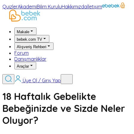
Quizler
Akademi
Bilim Kurulu
Hakkımızda
İletişim
Makale
bebek.com TV
Alışveriş Rehberi
Forum
Danışmanlıklar
Araçlar
Üye Ol / Giriş Yap
18 Haftalık Gebelikte
Bebeğinizde ve Sizde Neler
Oluyor?