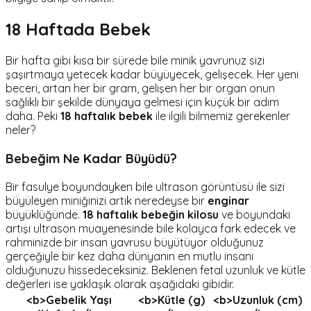
18 Haftada Bebek
Bir hafta gibi kısa bir sürede bile minik yavrunuz sizi
şaşırtmaya yetecek kadar büyüyecek, gelişecek. Her yeni
beceri, artan her bir gram, gelişen her bir organ onun
sağlıklı bir şekilde dünyaya gelmesi için küçük bir adım
daha. Peki
18 haftalık bebek
ile ilgili bilmemiz gerekenler
neler?
Bebeğim Ne Kadar Büyüdü?
Bir fasulye boyundayken bile ultrason görüntüsü ile sizi
büyüleyen miniğinizi artık neredeyse bir
enginar
büyüklüğünde.
18 haftalık bebeğin kilosu
ve boyundaki
artışı ultrason muayenesinde bile kolayca fark edecek ve
rahminizde bir insan yavrusu büyütüyor olduğunuz
gerçeğiyle bir kez daha dünyanın en mutlu insanı
olduğunuzu hissedeceksiniz. Beklenen fetal uzunluk ve kütle
değerleri ise yaklaşık olarak aşağıdaki gibidir.
<b>Gebelik Yaşı
<b>Kütle (g)
<b>Uzunluk (cm)