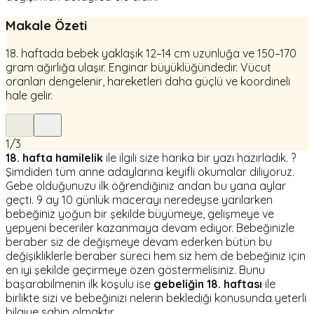
Makale Özeti
18. haftada bebek yaklaşık 12–14 cm uzunluğa ve 150–170
gram ağırlığa ulaşır. Enginar büyüklüğündedir. Vücut
oranları dengelenir, hareketleri daha güçlü ve koordineli
hale gelir.
1
/
3
18. hafta hamilelik
ile ilgili size harika bir yazı hazırladık. ?
Şimdiden tüm anne adaylarına keyifli okumalar diliyoruz.
Gebe olduğunuzu ilk öğrendiğiniz andan bu yana aylar
geçti. 9 ay 10 günlük macerayı neredeyse yarılarken
bebeğiniz yoğun bir şekilde büyümeye, gelişmeye ve
yepyeni beceriler kazanmaya devam ediyor. Bebeğinizle
beraber siz de değişmeye devam ederken bütün bu
değişikliklerle beraber süreci hem siz hem de bebeğiniz için
en iyi şekilde geçirmeye özen göstermelisiniz. Bunu
başarabilmenin ilk koşulu ise
gebeliğin 18. haftası
ile
birlikte sizi ve bebeğinizi nelerin beklediği konusunda yeterli
bilgiye sahip olmaktır.