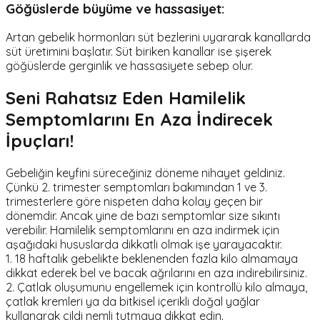
Göğüslerde büyüme ve hassasiyet:
Artan gebelik hormonları süt bezlerini uyararak kanallarda
süt üretimini başlatır. Süt biriken kanallar ise şişerek
göğüslerde gerginlik ve hassasiyete sebep olur.
Seni Rahatsız Eden Hamilelik
Semptomlarını En Aza İndirecek
İpuçları!
Gebeliğin keyfini süreceğiniz döneme nihayet geldiniz.
Çünkü 2. trimester semptomları bakımından 1 ve 3.
trimesterlere göre nispeten daha kolay geçen bir
dönemdir. Ancak yine de bazı semptomlar size sıkıntı
verebilir. Hamilelik semptomlarını en aza indirmek için
aşağıdaki hususlarda dikkatli olmak işe yarayacaktır.
1. 18 haftalık gebelikte beklenenden fazla kilo almamaya
dikkat ederek bel ve bacak ağrılarını en aza indirebilirsiniz.
2. Çatlak oluşumunu engellemek için kontrollü kilo almaya,
çatlak kremleri ya da bitkisel içerikli doğal yağlar
kullanarak cildi nemli tutmaya dikkat edin.