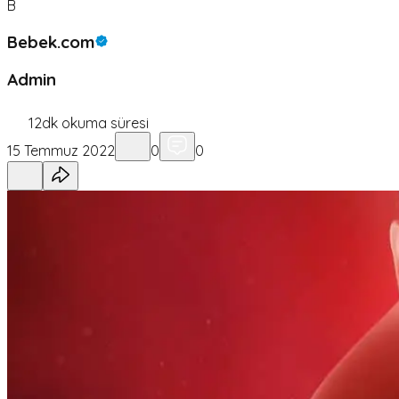
B
Bebek.com
Admin
12
dk okuma süresi
15 Temmuz 2022
0
0