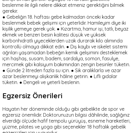
beslenme ile ilgili nelere dikkat etmeniz gerektiğini bilmek
gerekir.
● Gebeliğin 18. haftası gebe kalmadan önceki kadar
beslenmek bebek gelişimi için yeterlidir. Hamileyim diye iki
kişilik yemeye gerek yok. ● Kızartma, hamur işi, tatlı, beyaz
ekmek ve benzeri besin kalitesi düşük ve yüksek
karbonhidratlı yiyeceklerden uzak durarak kilo alımında
kontrollü olmaya dikkat edin. ● Diş kaybı ve iskelet sistemi
ağrıları yaşamadan bebeğin kemik gelişimini desteklemek
için haşhaş, susam, badem, sardalya, somon, fasulye,
mercimek gibi kalsiyum bakımından zengin besinler tüketin.
● Günde 2 litreden fazla su için. ● Sık aralıklarla ve azar
azar beslenmeyi alışkanlık hâline getirin. ● Lifli gıdalar
tüketin. ● Dengeli ve yeterli beslenin.
Egzersiz Önerileri
Hayatın her döneminde olduğu gibi gebelikte de spor ve
egzersiz önemlidir. Doktorunuzun bilgisi dâhilinde, sağlığınız
elverdiği ölçüde hafif tempolu yürüyüş, esneme hareketleri,
yüzme, pilates ve yoga gibi seçenekler 18 haftalık gebelik
egzersizleri için uygundur.