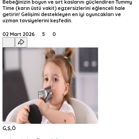
Bebeğinizin boyun ve sırt kaslarını güçlendiren Tummy
Time (karın üstü vakit) egzersizlerini eğlenceli hale
getirin! Gelişimi destekleyen en iyi oyuncakları ve
uzman tavsiyelerini keşfedin.
02 Mart 2026
5
0
G,Ş,Ö