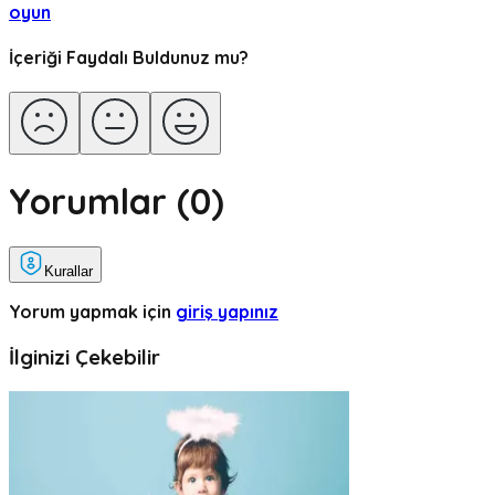
oyun
İçeriği Faydalı Buldunuz mu?
Yorumlar (
0
)
Kurallar
Yorum yapmak için
giriş yapınız
İlginizi Çekebilir