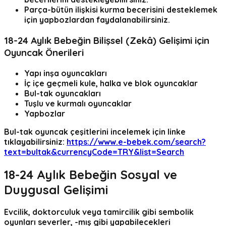
Parça-bütün ilişkisi kurma becerisini desteklemek
için yapbozlardan faydalanabilirsiniz.
18-24 Aylık Bebeğin Bilişsel (Zekâ) Gelişimi için
Oyuncak Önerileri
Yapı inşa oyuncakları
İç içe geçmeli kule, halka ve blok oyuncaklar
Bul-tak oyuncakları
Tuşlu ve kurmalı oyuncaklar
Yapbozlar
Bul-tak oyuncak çeşitlerini incelemek için linke
tıklayabilirsiniz:
https://www.e-bebek.com/search?
text=bultak&currencyCode=TRY&list=Search
18-24 Aylık Bebeğin Sosyal ve
Duygusal Gelişimi
Evcilik, doktorculuk veya tamircilik gibi sembolik
oyunları severler, -mış gibi yapabilecekleri