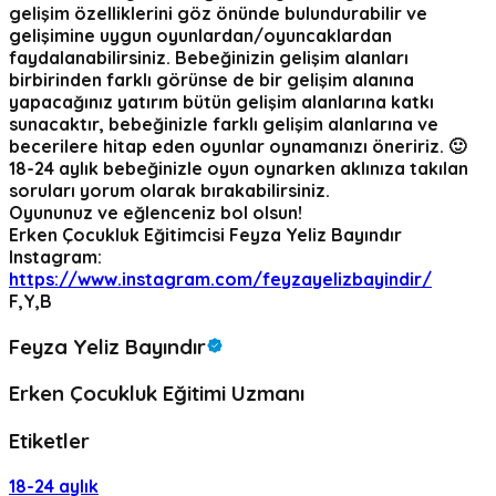
gelişim özelliklerini göz önünde bulundurabilir ve
gelişimine uygun oyunlardan/oyuncaklardan
faydalanabilirsiniz. Bebeğinizin gelişim alanları
birbirinden farklı görünse de bir gelişim alanına
yapacağınız yatırım bütün gelişim alanlarına katkı
sunacaktır, bebeğinizle farklı gelişim alanlarına ve
becerilere hitap eden oyunlar oynamanızı öneririz. 🙂
18-24 aylık bebeğinizle oyun oynarken aklınıza takılan
soruları yorum olarak bırakabilirsiniz.
Oyununuz ve eğlenceniz bol olsun!
Erken Çocukluk Eğitimcisi Feyza Yeliz Bayındır
Instagram:
https://www.instagram.com/feyzayelizbayindir/
F,Y,B
Feyza Yeliz Bayındır
Erken Çocukluk Eğitimi Uzmanı
Etiketler
18-24 aylık