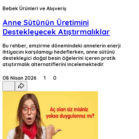
Bebek Ürünleri ve Alışveriş
Anne Sütünün Üretimini
Destekleyecek Atıştırmalıklar
Bu rehber, emzirme dönemindeki annelerin enerji
ihtiyacını karşılamayı hedeflerken, anne sütünü
destekleyici doğal besin öğelerini içeren pratik
atıştırmalık alternatiflerini incelemektedir.
08 Nisan 2026
1
0