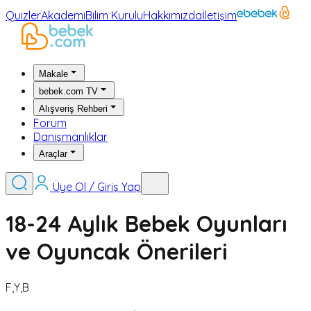
Quizler
Akademi
Bilim Kurulu
Hakkımızda
İletişim
Makale
bebek.com TV
Alışveriş Rehberi
Forum
Danışmanlıklar
Araçlar
Üye Ol / Giriş Yap
18-24 Aylık Bebek Oyunları
ve Oyuncak Önerileri
F,Y,B