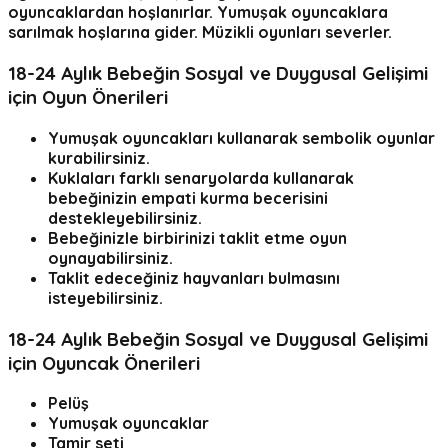
oyuncaklardan hoşlanırlar. Yumuşak oyuncaklara
sarılmak hoşlarına gider. Müzikli oyunları severler.
18-24 Aylık Bebeğin Sosyal ve Duygusal Gelişimi
için Oyun Önerileri
Yumuşak oyuncakları kullanarak sembolik oyunlar
kurabilirsiniz.
Kuklaları farklı senaryolarda kullanarak
bebeğinizin empati kurma becerisini
destekleyebilirsiniz.
Bebeğinizle birbirinizi taklit etme oyun
oynayabilirsiniz.
Taklit edeceğiniz hayvanları bulmasını
isteyebilirsiniz.
18-24 Aylık Bebeğin Sosyal ve Duygusal Gelişimi
için Oyuncak Önerileri
Pelüş
Yumuşak oyuncaklar
Tamir seti