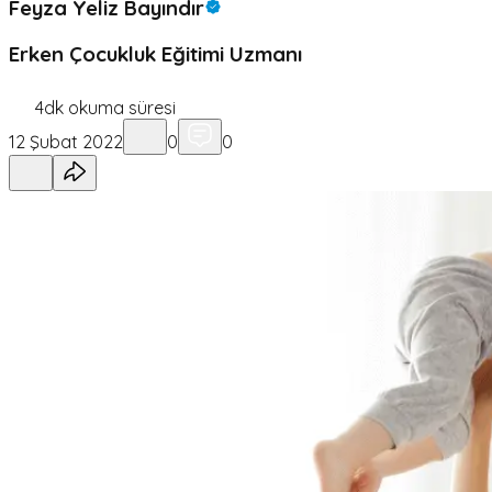
Feyza Yeliz Bayındır
Erken Çocukluk Eğitimi Uzmanı
4
dk okuma süresi
12 Şubat 2022
0
0