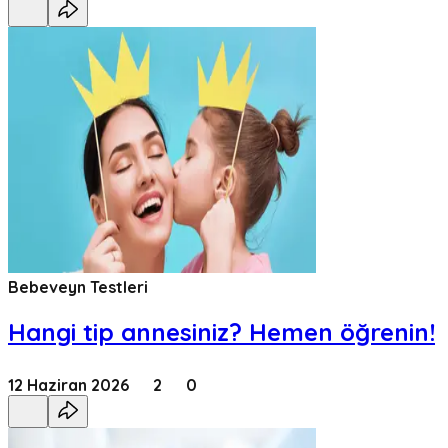
Bebeveyn Testleri
Hangi tip annesiniz? Hemen öğrenin!
12 Haziran 2026
2
0