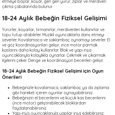
etmeye başlar, koşar, geri geri yürür, zıplar ve merdiven
çıkma çabalarında bulunur.
18-24 Aylık Bebeğin Fiziksel Gelişimi
Yürürler, koşarlar, tırmanırlar, merdivenleri kullanırlar ve
topu tutup atabilirler. Müzikli oyuncaklarla dans etmeyi
severler. Kovalamaca ve saklambaç oynamayı severler. El
ve göz koordinasyonları gelişir, ince motor parmak
kaslarını daha kolay kullanırlar. Blok ve yapı inşa
oyuncaklarıyla kolaylıkla oynarlar. Çekmek ve çıkarmak
ilgilerini çeker. Denge ve koordinasyon becerileri gelişir.
18-24 Aylık Bebeğin Fiziksel Gelişimi için Oyun
Önerileri
Bebeğinizle kovalamaca, saklambaç ya da zıplama
gibi hareket içeren oyunlar oynayabilirsiniz.
Bebeğinizin el becerilerini ve küçük kas becerilerini
(ince motor) geliştirebilecek bloklardan
faydalanabilirsiniz.
Yapı-inşa oyuncaklarıyla yapılar inşa edebilirsiniz.