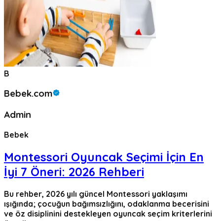
B
Bebek.com
Admin
Bebek
Montessori Oyuncak Seçimi İçin En
İyi 7 Öneri: 2026 Rehberi
Bu rehber, 2026 yılı güncel Montessori yaklaşımı
ışığında; çocuğun bağımsızlığını, odaklanma becerisini
ve öz disiplinini destekleyen oyuncak seçim kriterlerini