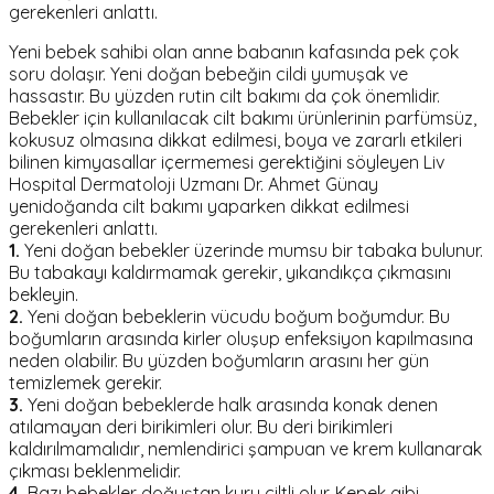
gerekenleri anlattı.
Yeni bebek sahibi olan anne babanın kafasında pek çok
soru dolaşır. Yeni doğan bebeğin cildi yumuşak ve
hassastır. Bu yüzden rutin cilt bakımı da çok önemlidir.
Bebekler için kullanılacak cilt bakımı ürünlerinin parfümsüz,
kokusuz olmasına dikkat edilmesi, boya ve zararlı etkileri
bilinen kimyasallar içermemesi gerektiğini söyleyen Liv
Hospital Dermatoloji Uzmanı Dr. Ahmet Günay
yenidoğanda cilt bakımı yaparken dikkat edilmesi
gerekenleri anlattı.
1.
Yeni doğan bebekler üzerinde mumsu bir tabaka bulunur.
Bu tabakayı kaldırmamak gerekir, yıkandıkça çıkmasını
bekleyin.
2.
Yeni doğan bebeklerin vücudu boğum boğumdur. Bu
boğumların arasında kirler oluşup enfeksiyon kapılmasına
neden olabilir. Bu yüzden boğumların arasını her gün
temizlemek gerekir.
3.
Yeni doğan bebeklerde halk arasında konak denen
atılamayan deri birikimleri olur. Bu deri birikimleri
kaldırılmamalıdır, nemlendirici şampuan ve krem kullanarak
çıkması beklenmelidir.
4.
Bazı bebekler doğuştan kuru ciltli olur. Kepek gibi