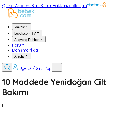
Quizler
Akademi
Bilim Kurulu
Hakkımızda
İletişim
Makale
bebek.com TV
Alışveriş Rehberi
Forum
Danışmanlıklar
Araçlar
Üye Ol / Giriş Yap
10 Maddede Yenidoğan Cilt
Bakımı
B