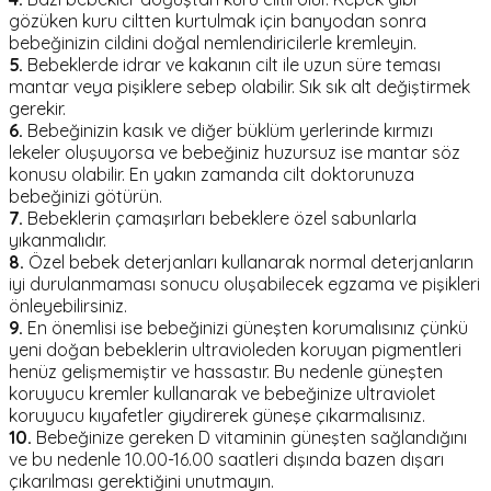
gözüken kuru ciltten kurtulmak için banyodan sonra
bebeğinizin cildini doğal nemlendiricilerle kremleyin.
5.
Bebeklerde idrar ve kakanın cilt ile uzun süre teması
mantar veya pişiklere sebep olabilir. Sık sık alt değiştirmek
gerekir.
6.
Bebeğinizin kasık ve diğer büklüm yerlerinde kırmızı
lekeler oluşuyorsa ve bebeğiniz huzursuz ise mantar söz
konusu olabilir. En yakın zamanda cilt doktorunuza
bebeğinizi götürün.
7.
Bebeklerin çamaşırları bebeklere özel sabunlarla
yıkanmalıdır.
8.
Özel bebek deterjanları kullanarak normal deterjanların
iyi durulanmaması sonucu oluşabilecek egzama ve pişikleri
önleyebilirsiniz.
9.
En önemlisi ise bebeğinizi güneşten korumalısınız çünkü
yeni doğan bebeklerin ultravioleden koruyan pigmentleri
henüz gelişmemiştir ve hassastır. Bu nedenle güneşten
koruyucu kremler kullanarak ve bebeğinize ultraviolet
koruyucu kıyafetler giydirerek güneşe çıkarmalısınız.
10.
Bebeğinize gereken D vitaminin güneşten sağlandığını
ve bu nedenle 10.00-16.00 saatleri dışında bazen dışarı
çıkarılması gerektiğini unutmayın.