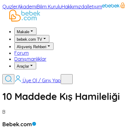
Quizler
Akademi
Bilim Kurulu
Hakkımızda
İletişim
Makale
bebek.com TV
Alışveriş Rehberi
Forum
Danışmanlıklar
Araçlar
Üye Ol / Giriş Yap
10 Maddede Kış Hamileliği
B
Bebek.com