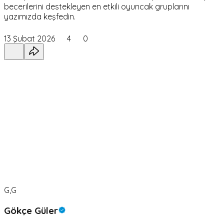
becerilerini destekleyen en etkili oyuncak gruplarını
yazımızda keşfedin.
13 Şubat 2026
4
0
G,G
Gökçe Güler