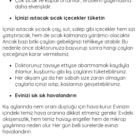
Çok sıcak ve kapalı ortamlar, virüslerin yayılmasına
daha elverişlidir.
İçinizi ısıtacak sıcak içecekler tüketin
İçinizi ısıtacak sıcacık çay, süt, salep gibi içecekler hem sizi
yatıştıracak, hem de sıcak kalmanıza yardımcı olacaktır.
Ancak bazı bitki çayları gebeliğinizi tehlikeye atabilir. Bu
nedenle önce doktorunuza başvurup sonra hangi çayları
içeceğinize karar vermelisiniz.
Doktorunuz tavsiye ettiyse abartmamak kaydıyla
ıhlamur, kuşburnu gibi kış çaylarını tüketebilirsiniz.
Her akşam ya da her sabah size zararı olmayan
çaylarla içinizi ısıtıp, kaslarınızı gevşetebilirsiniz.
Evinizi sık sık havalandırın
Kış aylarında nem oranı düştüğü için hava kurur. Evinizin
içindeki temiz hava oranına dikkat etmeniz gerekir. Evdeki
oksijensizlik, hem temiz havayı engeller hem de mikrop
yayılımına neden olur. Her gün belli sürelerde evinizi
havalandırın.