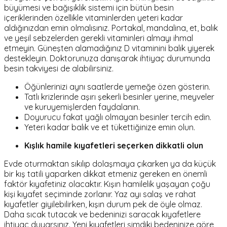
büyümesi ve bağışıklık sistemi için bütün besin
içeriklerinden özellikle vitaminlerden yeteri kadar
aldığınızdan emin olmalısınız. Portakal, mandalina, et, balık
ve yeşil sebzelerden gerekli vitaminleri almayı ihmal
etmeyin. Güneşten alamadığınız D vitaminini balık yiyerek
destekleyin. Doktorunuza danışarak ihtiyaç durumunda
besin takviyesi de alabilirsiniz.
Öğünlerinizi aynı saatlerde yemeğe özen gösterin.
Tatlı krizlerinde aşırı şekerli besinler yerine, meyveler
ve kuruyemişlerden faydalanın.
Doyurucu fakat yağlı olmayan besinler tercih edin.
Yeteri kadar balık ve et tükettiğinize emin olun.
Kışlık hamile kıyafetleri seçerken dikkatli olun
Evde oturmaktan sıkılıp dolaşmaya çıkarken ya da küçük
bir kış tatili yaparken dikkat etmeniz gereken en önemli
faktör kıyafetiniz olacaktır. Kışın hamilelik yaşayan çoğu
kişi kıyafet seçiminde zorlanır. Yaz ayı salaş ve rahat
kıyafetler giyilebilirken, kışın durum pek de öyle olmaz.
Daha sıcak tutacak ve bedeninizi saracak kıyafetlere
ihtiyaç duyarsınız. Yeni kıyafetleri şimdiki bedeninize göre