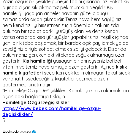
Yazın özgür bir şekilde güneşin tadını çıkarabiliriz. Fakat kış
ayında dışarı sık çıkmamız pek mümkün değildir. Kış
hamileliği yaşayan anneler havanın güzel olduğu
zamanlarda dışarı çıkmalıdır. Temiz hava hem sağlığınız
hem kendinizi iyi hissetmeniz için önemlidir. Yakınınızda
bulunan bir tabiat parkı, yürüyüş alanı ve deniz kenarı
varsa oralarda kısa yürüyüşler yapabilirsiniz. Yeşillik içinde
yeni bir kitaba başlamak, bir bardak açık çay içmek ya da
sevdiğiniz biriyle sohbet etmek size iyi gelecektir. Dışarıda
bulunmanız gereken aktivitelerde soğuk almamaya özen
gösterin.
Kış hamileliği
yaşayan bir anneyseniz bol bol
vitamin ve temiz hava almaya özen gösterin. Ayrıca
kışlık
hamile kıyafetleri
seçerken çok kalın olmayan fakat sıcak
ve rahat hissedeceğiniz kıyafetler seçmeye özen
göstermeyi unutmayın
"Hamileliğe Özgü Değişiklikler" Konulu yazımızı okumak için
aşağıdaki bağlantıya tıklayın.
Hamileliğe Özgü Değişiklikler:
https://www.bebek.com/hamilelige-ozgu-
degisiklikler/
B
Bebek.com