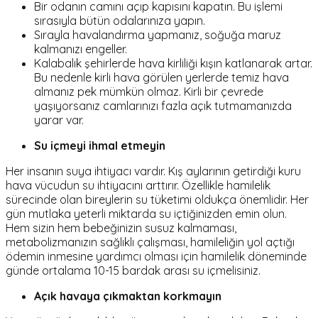
Bir odanın camını açıp kapısını kapatın. Bu işlemi
sırasıyla bütün odalarınıza yapın.
Sırayla havalandırma yapmanız, soğuğa maruz
kalmanızı engeller.
Kalabalık şehirlerde hava kirliliği kışın katlanarak artar.
Bu nedenle kirli hava görülen yerlerde temiz hava
almanız pek mümkün olmaz. Kirli bir çevrede
yaşıyorsanız camlarınızı fazla açık tutmamanızda
yarar var.
Su içmeyi ihmal etmeyin
Her insanın suya ihtiyacı vardır. Kış aylarının getirdiği kuru
hava vücudun su ihtiyacını arttırır. Özellikle hamilelik
sürecinde olan bireylerin su tüketimi oldukça önemlidir. Her
gün mutlaka yeterli miktarda su içtiğinizden emin olun.
Hem sizin hem bebeğinizin susuz kalmaması,
metabolizmanızın sağlıklı çalışması, hamileliğin yol açtığı
ödemin inmesine yardımcı olması için hamilelik döneminde
günde ortalama 10-15 bardak arası su içmelisiniz.
Açık havaya çıkmaktan korkmayın