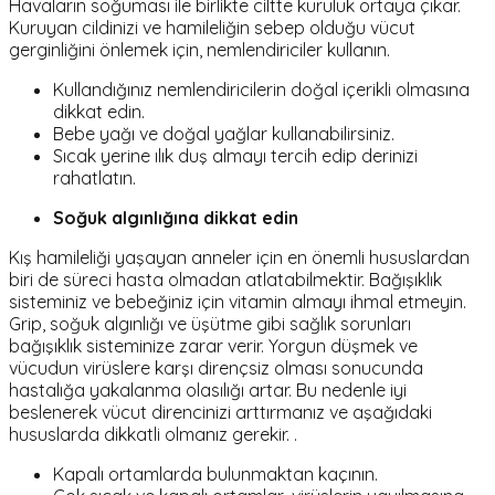
Havaların soğuması ile birlikte ciltte kuruluk ortaya çıkar.
Kuruyan cildinizi ve hamileliğin sebep olduğu vücut
gerginliğini önlemek için, nemlendiriciler kullanın.
Kullandığınız nemlendiricilerin doğal içerikli olmasına
dikkat edin.
Bebe yağı ve doğal yağlar kullanabilirsiniz.
Sıcak yerine ılık duş almayı tercih edip derinizi
rahatlatın.
Soğuk algınlığına dikkat edin
Kış hamileliği yaşayan anneler için en önemli hususlardan
biri de süreci hasta olmadan atlatabilmektir. Bağışıklık
sisteminiz ve bebeğiniz için vitamin almayı ihmal etmeyin.
Grip, soğuk algınlığı ve üşütme gibi sağlık sorunları
bağışıklık sisteminize zarar verir. Yorgun düşmek ve
vücudun virüslere karşı dirençsiz olması sonucunda
hastalığa yakalanma olasılığı artar. Bu nedenle iyi
beslenerek vücut direncinizi arttırmanız ve aşağıdaki
hususlarda dikkatli olmanız gerekir. .
Kapalı ortamlarda bulunmaktan kaçının.