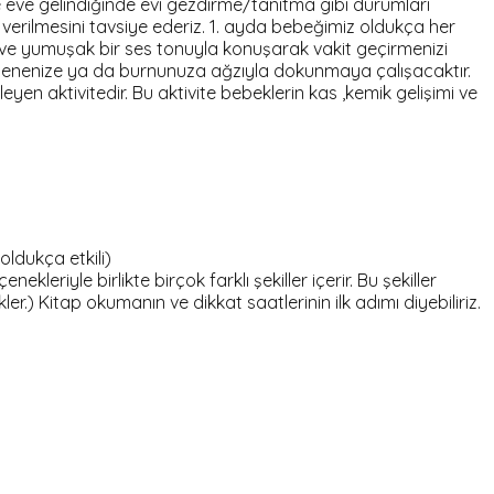
ve eve gelindiğinde evi gezdirme/tanıtma gibi durumları
 verilmesini tavsiye ederiz. 1. ayda bebeğimiz oldukça her
zı ve yumuşak bir ses tonuyla konuşarak vakit geçirmenizi
a çenenize ya da burnunuza ağzıyla dokunmaya çalışacaktır.
n aktivitedir. Bu aktivite bebeklerin kas ,kemik gelişimi ve
oldukça etkili)
leriyle birlikte birçok farklı şekiller içerir. Bu şekiller
r.) Kitap okumanın ve dikkat saatlerinin ilk adımı diyebiliriz.