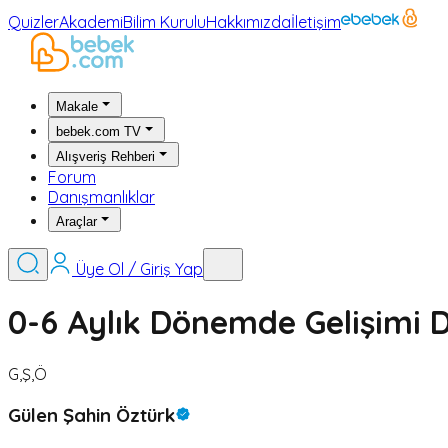
Quizler
Akademi
Bilim Kurulu
Hakkımızda
İletişim
Makale
bebek.com TV
Alışveriş Rehberi
Forum
Danışmanlıklar
Araçlar
Üye Ol / Giriş Yap
0-6 Aylık Dönemde Gelişimi D
G,Ş,Ö
Gülen Şahin Öztürk