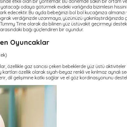
mesinde etkili olan bir yöntemdir. Bu dönemde sakin bir ortam 
k yatacağı odaya götürmek evdeki varlığında bizimlesin hissini
ri fark edecektir. Bu ayda bebeğinizi bol bol kucağınıza almanı
çıngırak verdiğinizde uzanmaya, yüzünüzü yakınlaştırdığınızd
ummy Time olarak da bilinen yüz üstüvakit geçirmeyi destekleye
rasındaki bağı güçlendiren bir oyundur.
yen Oyuncaklar
tek)
r, özellikle gaz sancısı çeken bebeklerde yüz üstü aktiviteler 
rtları özellik olarak siyah-beyaz renkli ve kırılmaz aynalı seçenek
ir, dil gelişimine katkı sağlar ve el göz kordinasyonunu destekle