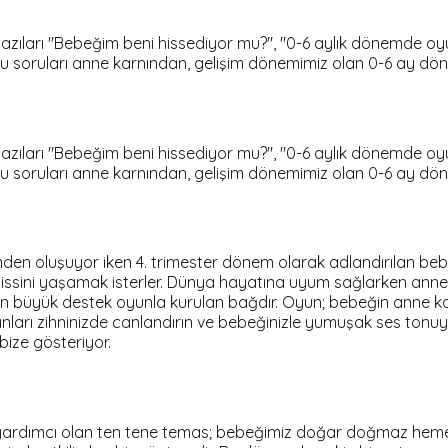
azıları "Bebeğim beni hissediyor mu?", "0-6 aylık dönemde oyu
 soruları anne karnından, gelişim dönemimiz olan 0-6 ay dön
azıları "Bebeğim beni hissediyor mu?", "0-6 aylık dönemde oyu
 soruları anne karnından, gelişim dönemimiz olan 0-6 ay dön
emden oluşuyor iken 4. trimester dönem olarak adlandırılan b
ssini yaşamak isterler. Dünya hayatına uyum sağlarken anne k
en büyük destek oyunla kurulan bağdır. Oyun; bebeğin anne 
 anları zihninizde canlandırın ve bebeğinizle yumuşak ses tonuy
bize gösteriyor.
yardımcı olan ten tene temas; bebeğimiz doğar doğmaz heme