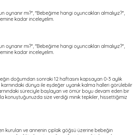
n oynanır mı?", "Bebeğime hangi oyuncakları almalıyız?",
emine kadar inceleyelim.
n oynanır mı?", "Bebeğime hangi oyuncakları almalıyız?",
emine kadar inceleyelim.
ebeğin doğumdan sonraki 12 haftasını kapsayan 0-3 aylık
arnındaki dünya ile eşdeğer uyanık kalma halleri görülebilir
karnındaki süreciyle başlayan ve ömür boyu devam eden bir
la konuştuğunuzda size verdiği minik tepkiler, hissettiğimiz
n kurulan ve annenin çıplak göğsü üzerine bebeğin