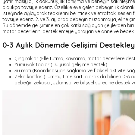
yatırılmasıyla, ilk dokunuş, ilk tanışma ve bebeğin sakinleş
oldukça tavsiye ederiz. Özellikle eve gelen bebeğin ilk olara
isteğinde ağlayarak tepkilerini belirticek ve etraftaki sesle
tavsiye ederiz. 2. ve 3. aylarda bebeğiniz uzanmaya, eline 
Bu dönemde gelişimine en çok katkı sağlayan şeylerden biri T
motor becerilerini desteklemeye yarayan ve anne ve bebek a
0-3 Aylık Dönemde Gelişimi Destekle
Çıngıraklar (Elle tutma, kavrama, motor becerilere des
Yumuşak toplar (Duyusal gelişime destek)
Su matı (Koordinasyon sağlama ve fiziksel aktivite sağla
Zeka kartları (Tummy time kartı olarak da bilinen 0-6 ay ka
bebeğin zekasal, uzlamsal ve bilişsel sürecine destek ver