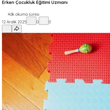
Erken Çocukluk Eğitimi Uzmanı
4
dk okuma süresi
12 Aralık 2025
0
0