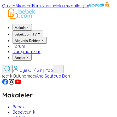
Quizler
Akademi
Bilim Kurulu
Hakkımızda
İletişim
Makale
bebek.com TV
Alışveriş Rehberi
Forum
Danışmanlıklar
Araçlar
Üye Ol / Giriş Yap
İçerik Bulunamadı
Ana Sayfaya Dön
Makaleler
Bebek
Bebeveynlik