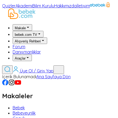
Quizler
Akademi
Bilim Kurulu
Hakkımızda
İletişim
Makale
bebek.com TV
Alışveriş Rehberi
Forum
Danışmanlıklar
Araçlar
Üye Ol / Giriş Yap
İçerik Bulunamadı
Ana Sayfaya Dön
Makaleler
Bebek
Bebeveynlik