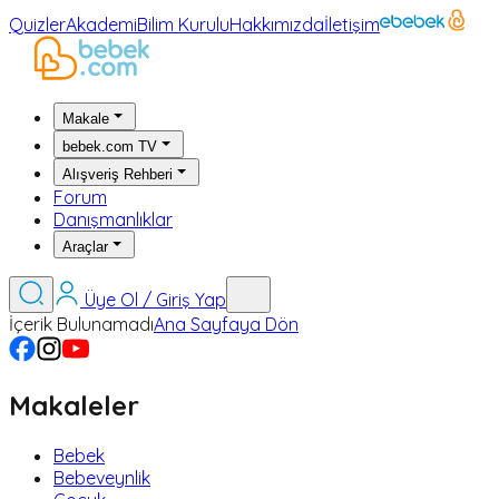
Quizler
Akademi
Bilim Kurulu
Hakkımızda
İletişim
Makale
bebek.com TV
Alışveriş Rehberi
Forum
Danışmanlıklar
Araçlar
Üye Ol / Giriş Yap
İçerik Bulunamadı
Ana Sayfaya Dön
Makaleler
Bebek
Bebeveynlik