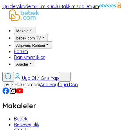
Quizler
Akademi
Bilim Kurulu
Hakkımızda
İletişim
Makale
bebek.com TV
Alışveriş Rehberi
Forum
Danışmanlıklar
Araçlar
Üye Ol / Giriş Yap
İçerik Bulunamadı
Ana Sayfaya Dön
Makaleler
Bebek
Bebeveynlik