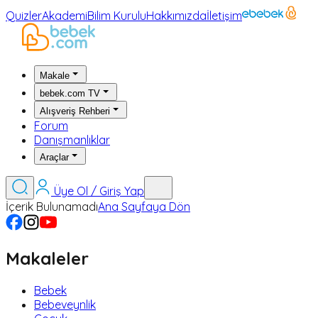
Quizler
Akademi
Bilim Kurulu
Hakkımızda
İletişim
Makale
bebek.com TV
Alışveriş Rehberi
Forum
Danışmanlıklar
Araçlar
Üye Ol / Giriş Yap
İçerik Bulunamadı
Ana Sayfaya Dön
Makaleler
Bebek
Bebeveynlik