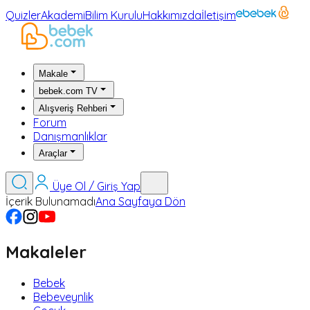
Quizler
Akademi
Bilim Kurulu
Hakkımızda
İletişim
Makale
bebek.com TV
Alışveriş Rehberi
Forum
Danışmanlıklar
Araçlar
Üye Ol / Giriş Yap
İçerik Bulunamadı
Ana Sayfaya Dön
Makaleler
Bebek
Bebeveynlik