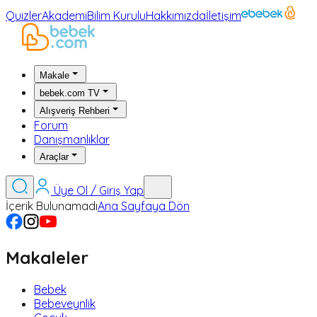
Quizler
Akademi
Bilim Kurulu
Hakkımızda
İletişim
Makale
bebek.com TV
Alışveriş Rehberi
Forum
Danışmanlıklar
Araçlar
Üye Ol / Giriş Yap
İçerik Bulunamadı
Ana Sayfaya Dön
Makaleler
Bebek
Bebeveynlik