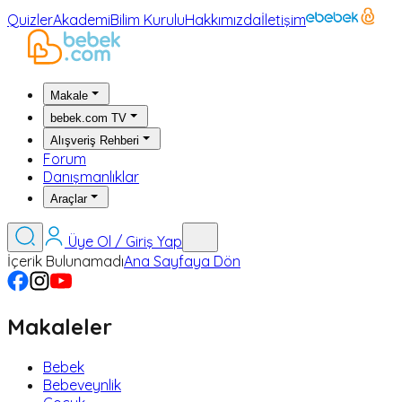
Quizler
Akademi
Bilim Kurulu
Hakkımızda
İletişim
Makale
bebek.com TV
Alışveriş Rehberi
Forum
Danışmanlıklar
Araçlar
Üye Ol / Giriş Yap
İçerik Bulunamadı
Ana Sayfaya Dön
Makaleler
Bebek
Bebeveynlik