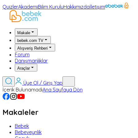
Quizler
Akademi
Bilim Kurulu
Hakkımızda
İletişim
Makale
bebek.com TV
Alışveriş Rehberi
Forum
Danışmanlıklar
Araçlar
Üye Ol / Giriş Yap
İçerik Bulunamadı
Ana Sayfaya Dön
Makaleler
Bebek
Bebeveynlik