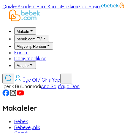
Quizler
Akademi
Bilim Kurulu
Hakkımızda
İletişim
Makale
bebek.com TV
Alışveriş Rehberi
Forum
Danışmanlıklar
Araçlar
Üye Ol / Giriş Yap
İçerik Bulunamadı
Ana Sayfaya Dön
Makaleler
Bebek
Bebeveynlik