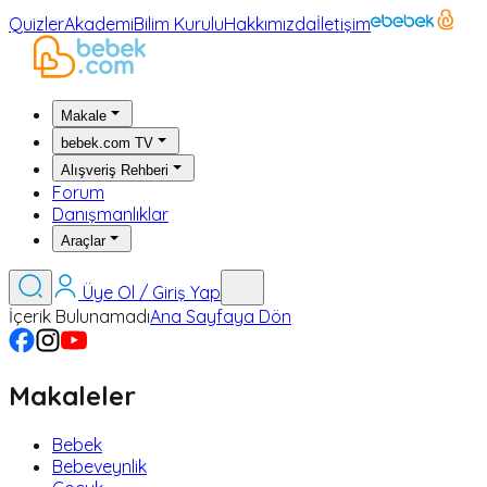
Quizler
Akademi
Bilim Kurulu
Hakkımızda
İletişim
Makale
bebek.com TV
Alışveriş Rehberi
Forum
Danışmanlıklar
Araçlar
Üye Ol / Giriş Yap
İçerik Bulunamadı
Ana Sayfaya Dön
Makaleler
Bebek
Bebeveynlik