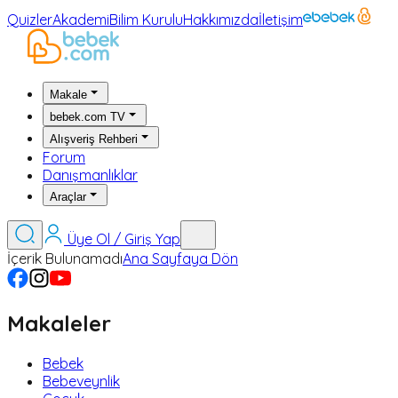
Quizler
Akademi
Bilim Kurulu
Hakkımızda
İletişim
Makale
bebek.com TV
Alışveriş Rehberi
Forum
Danışmanlıklar
Araçlar
Üye Ol / Giriş Yap
İçerik Bulunamadı
Ana Sayfaya Dön
Makaleler
Bebek
Bebeveynlik