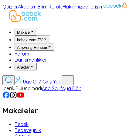
Quizler
Akademi
Bilim Kurulu
Hakkımızda
İletişim
Makale
bebek.com TV
Alışveriş Rehberi
Forum
Danışmanlıklar
Araçlar
Üye Ol / Giriş Yap
İçerik Bulunamadı
Ana Sayfaya Dön
Makaleler
Bebek
Bebeveynlik